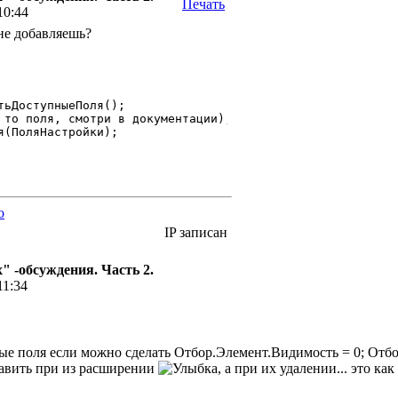
Печать
10:44
не добавляешь?
тьДоступныеПоля();

 то поля, смотри в документации);

я(ПоляНастройки); 

o
IP записан
 -обсуждения. Часть 2.
11:34
е поля если можно сделать Отбор.Элемент.Видимость = 0; Отбо
авить при из расширении
, а при их удалении... это ка