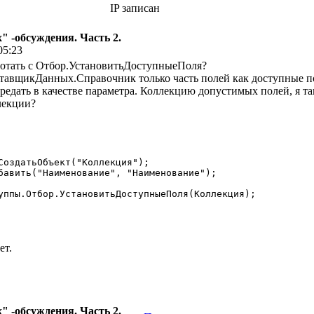
IP записан
 -обсуждения. Часть 2.
05:23
ботать с Отбор.УстановитьДоступныеПоля?
ставщикДанных.Справочник только часть полей как доступные пол
ередать в качестве параметра. Коллекцию допустимых полей, я т
лекции?
ет.
 -обсуждения. Часть 2.