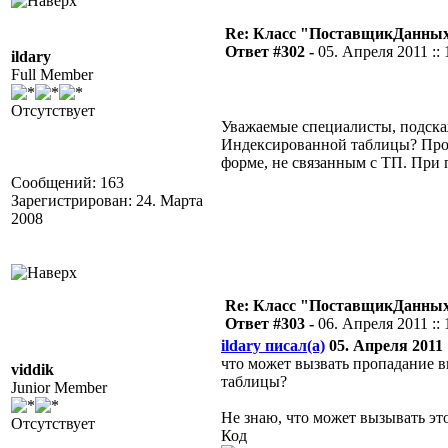
Re: Класс "ПоставщикДанных"
Ответ #302 -
05. Апреля 2011 :: 
ildary
Full Member
Отсутствует
Уважаемые специалисты, подскаж
Индексированной таблицы? Проб
форме, не связанным с ТП. При 
Сообщений: 163
Зарегистрирован: 24. Марта
2008
Re: Класс "ПоставщикДанных"
Ответ #303 -
06. Апреля 2011 :: 
ildary писал(а)
05. Апреля 2011 :
что может вызвать пропадание 
viddik
таблицы?
Junior Member
Не знаю, что может вызывать эт
Отсутствует
Код