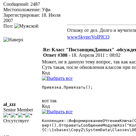
Сообщений: 2487
Местоположение: Уфа
Зарегистрирован: 18. Июля
2007
Пол:
Отхожу от дел. Долго и мучител
www
Skype/VoIP
ICQ
Re: Класс "ПоставщикДанных" -обсужден
Ответ #308 -
18. Апреля 2011 :: 08:02
Может, не в данную тему вопрос, так как ка
Суть такая, после обновления классов при п
Код
Привязка.Привязать(); 

вот так
al_zzz
Код
Senior Member
Отсутствует
Коллекция::ИнформированиеОЧтенииКлюча(С
вирт().ОтправитьСообщениеМодулюХоз("Кол
{C:\1sbases\CopyZ\SystemData\Classes\Об