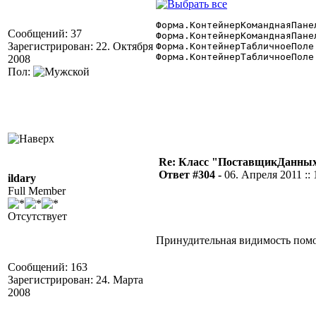
Форма.КонтейнерКоманднаяПанел
Сообщений: 37
Форма.КонтейнерКоманднаяПанел
Зарегистрирован: 22. Октября
Форма.КонтейнерТабличноеПоле.
Форма.КонтейнерТабличноеПоле.
2008
Пол:
Re: Класс "ПоставщикДанных"
Ответ #304 -
06. Апреля 2011 :: 
ildary
Full Member
Отсутствует
Принудительная видимость помог
Сообщений: 163
Зарегистрирован: 24. Марта
2008