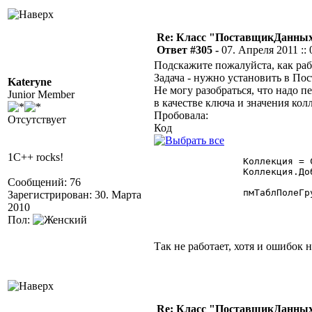
Re: Класс "ПоставщикДанных"
Ответ #305 -
07. Апреля 2011 :: 
Подскажите пожалуйста, как ра
Задача - нужно установить в По
Kateryne
Не могу разобраться, что надо п
Junior Member
в качестве ключа и значения кол
Пробовала:
Отсутствует
Код
1C++ rocks!
		Коллекция = СоздатьОбъект("Коллекция");

		Коллекция.Добавить("Наименование", "Наименование");

Сообщений: 76
		пмТаблПолеГруппы.Отбор.УстановитьДоступныеПоля(Коллекция);

Зарегистрирован: 30. Марта
2010
Пол:
Так не работает, хотя и ошибок н
Re: Класс "ПоставщикДанных"