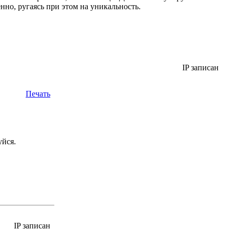
но, ругаясь при этом на уникальность.
IP записан
Печать
луйся.
IP записан