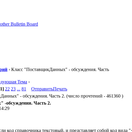
рий
› Класс "ПоставщикДанных" - обсуждения. Часть
едующая Тема
›
1]
22
23
...
81
Отправить
Печать
анных" - обсуждения. Часть 2. (число прочтений - 461360 )
 -обсуждения. Часть 2.
14:29
если код справочника текстовый, и представляет собой код вид