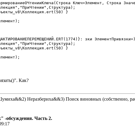
ормированиеОЧтенииКлюча(Строка Ключ=Элемент, Строка Значе
лекция","ПриЧтении",Структура);

ъекты_v8\Коллекция.ert(50) }

лемент);

ДАКТИРОВАНИЕПЕРЕМЕЩЕНИЙ.ERT(1774)}: зки ЭлементПривязки=)
лекция","ПриЧтении",Структура);

ъекты_v8\Коллекция.ert(50) }

лемент);

язать()". Как?
 Шумиха&&2) Неразбериха&&3) Поиск виновных (собственно, 
 -обсуждения. Часть 2.
09:17