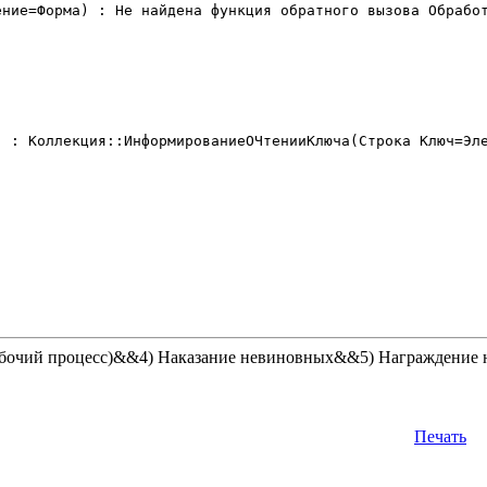
ние=Форма) : Не найдена функция обратного вызова Обработ
 : Коллекция::ИнформированиеОЧтенииКлюча(Строка Ключ=Эле
рабочий процесс)&&4) Наказание невиновных&&5) Награждение
Печать