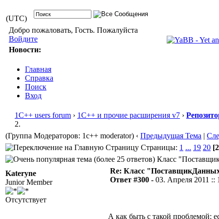
(UTC)
Добро пожаловать, Гость. Пожалуйста
Войдите
Новости:
Главная
Справка
Поиск
Вход
1С++ users forum
›
1С++ и прочие расширения v7
›
Репозито
2.
(Группа Модераторов: 1c++ moderator)
‹
Предыдущая Тема
|
Сл
Страницы:
1
...
19
20
[2
Класс "ПоставщикД
Re: Класс "ПоставщикДанных"
Kateryne
Ответ #300 -
03. Апреля 2011 :: 
Junior Member
Отсутствует
А как быть с такой проблемой: 