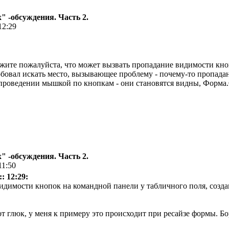
 -обсуждения. Часть 2.
12:29
ите пожалуйста, что может вызвать пропадание видимости кноп
овал искать место, вызывающее проблему - почему-то пропадан
проведении мышкой по кнопкам - они становятся видны, Форма.
 -обсуждения. Часть 2.
11:50
: 12:29:
видимости кнопок на командной панели у табличного поля, созд
от глюк, у меня к примеру это происходит при ресайзе формы. 