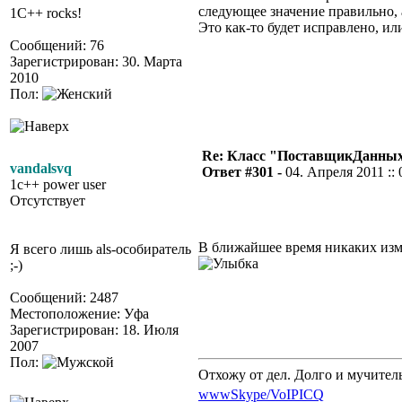
следующее значение правильно, 
1C++ rocks!
Это как-то будет исправлено, ил
Сообщений: 76
Зарегистрирован: 30. Марта
2010
Пол:
Re: Класс "ПоставщикДанных"
vandalsvq
Ответ #301 -
04. Апреля 2011 :: 
1c++ power user
Отсутствует
В ближайшее время никаких изме
Я всего лишь als-особиратель
;-)
Сообщений: 2487
Местоположение: Уфа
Зарегистрирован: 18. Июля
2007
Пол:
Отхожу от дел. Долго и мучител
www
Skype/VoIP
ICQ