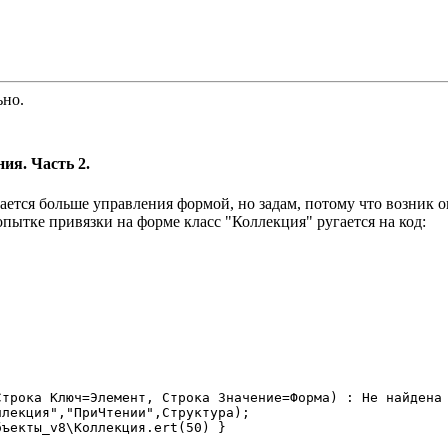
ьно.
ия. Часть 2.
сается больше управления формой, но задам, потому что возник о
опытке привязки на форме класс "Коллекция" ругается на код:
трока Ключ=Элемент, Строка Значение=Форма) : Не найдена 
лекция","ПриЧтении",Структура);

ъекты_v8\Коллекция.ert(50) }
