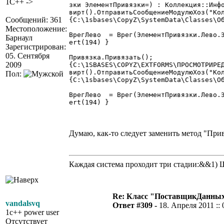
1C++ ->
зки ЭлементПривязки=) : Коллекция::Инф
вирт().ОтправитьСообщениеМодулюХоз("Кол
Сообщений: 361
{C:\1sbases\CopyZ\SystemData\Classes\Об
Местоположение:
ВрегЛево  = Врег(ЭлементПривязки.Лево.Э
Барнаул
ert(194) }

Зарегистрирован:
05. Сентября
Привязка.Привязать();

2009
{C:\1SBASES\COPYZ\EXTFORMS\ПРОСМОТРИРЕ
вирт().ОтправитьСообщениеМодулюХоз("Кол
Пол:
{C:\1sbases\CopyZ\SystemData\Classes\Об
ВрегЛево  = Врег(ЭлементПривязки.Лево.Э
ert(194) } 

Думаю, как-то следует заменить метод "Прив
Каждая система проходит три стадии:&&1)
Re: Класс "ПоставщикДанных"
vandalsvq
Ответ #309 -
18. Апреля 2011 :: 
1c++ power user
Отсутствует