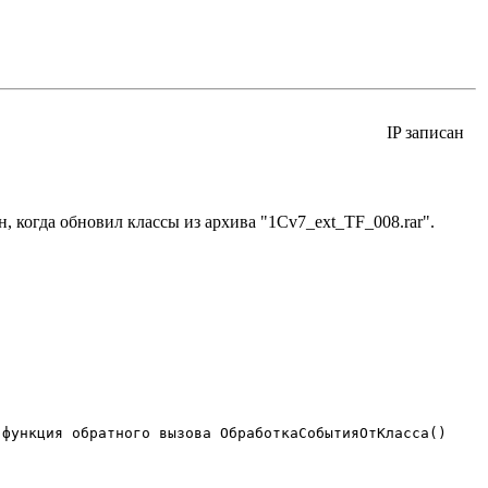
IP записан
н, когда обновил классы из архива "1Cv7_ext_TF_008.rar".
функция обратного вызова ОбработкаСобытияОтКласса()
