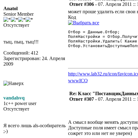
Ответ #306 -
07. Апреля 2011 :: 
Anatol
может проше удалить если свои 
Senior Member
Код
Отсутствует
Отбор = Данные.Отбор;

ПоляНастройки = Отбор.Получи
ПоляНастройки.Удалить( Какие
тыц, пыц, тыц!!!
Отбор.УстановитьДоступныеПол
Сообщений: 412
Зарегистрирован: 24. Апреля
2009
http://www.lab32.ru/icon/favicon.ic
www
ICQ
Re: Класс "ПоставщикДанных"
vandalsvq
Ответ #307 -
07. Апреля 2011 :: 
1c++ power user
Отсутствует
А смысл вообще менять доступны
Я всего лишь als-особиратель
Доступные поля имеет смысл пр
;-)
сожрет это или нет не уверен)