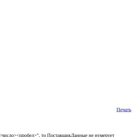
Печать
а "<число><пробел>", то ПоставщикДанные не нумерует