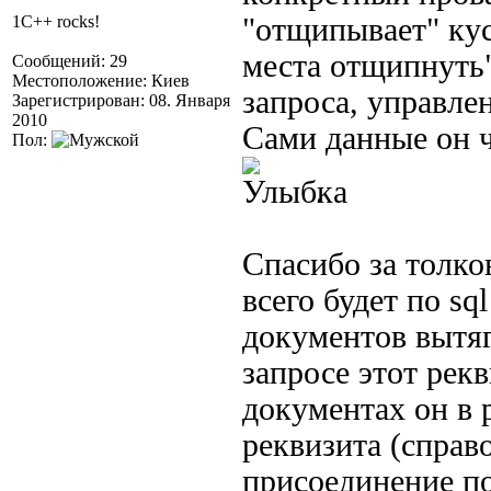
1C++ rocks!
"отщипывает" кус
места отщипнуть"
Сообщений: 29
Местоположение: Киев
запроса, управле
Зарегистрирован: 08. Января
2010
Сами данные он ч
Пол:
.
Спасибо за толко
всего будет по sq
документов вытяг
запросе этот рекв
документах он в 
реквизита (справ
присоединение по