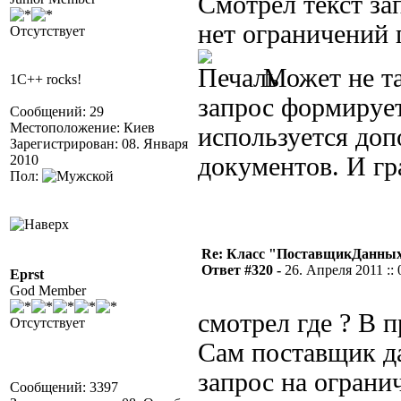
Смотрел текст з
нет ограничений 
Отсутствует
Может не та
1C++ rocks!
запрос формирует
Сообщений: 29
Местоположение: Киев
используется до
Зарегистрирован: 08. Января
2010
документов. И гр
Пол:
Re: Класс "ПоставщикДанных"
Ответ #320 -
26. Апреля 2011 :: 
Eprst
God Member
смотрел где ? В 
Отсутствует
Сам поставщик д
запрос на ограни
Сообщений: 3397