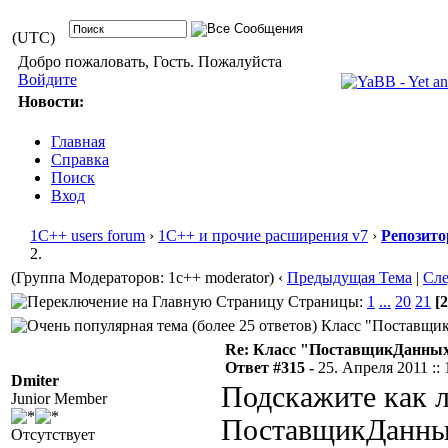
(UTC)
Добро пожаловать, Гость. Пожалуйста
Войдите
Новости:
Главная
Справка
Поиск
Вход
1С++ users forum
›
1С++ и прочие расширения v7
›
Репозито
2.
(Группа Модераторов: 1c++ moderator)
‹
Предыдущая Тема
|
Сл
Страницы:
1
...
20
21
[2
Класс "ПоставщикД
Re: Класс "ПоставщикДанных"
Ответ #315 -
25. Апреля 2011 :: 
Dmiter
Подскажите как л
Junior Member
ПоставщикДанных
Отсутствует