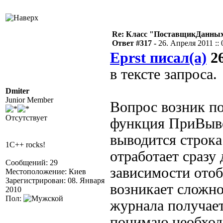
Re: Класс "ПоставщикДанных"
Ответ #317 -
26. Апреля 2011 :: 
Eprst писал(а)
26
в тексте запроса.
Dmiter
Junior Member
Вопрос возник п
Отсутствует
функция ПриВыво
выводится строка 
1C++ rocks!
отработает сразу
Сообщений: 29
зависимости отоб
Местоположение: Киев
Зарегистрирован: 08. Января
возникает сложно
2010
Пол:
журнала получает
понимаю необходи