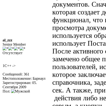
документов. Снач
которая создает 
функционал, что 
просмотра докуме
используется обр
al_zzz
использует Пост
Senior Member
После активного
Отсутствует
замечено общее п
пользователей, 
1C++ ->
которое заключае
Сообщений: 361
Местоположение: Барнаул
справочника, зад
Зарегистрирован: 05.
Сентября 2009
сек. А также, пр
Пол:
действия либо не
серым, а кнопки 