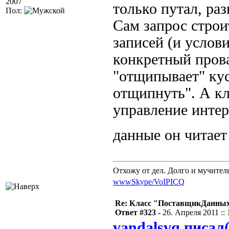
2007
только путал, ра
Пол:
Сам запрос строи
записей (и услови
конкретный пров
"отщипывает" кус
отщипнуть". А кл
управление инте
данные он читает
Отхожу от дел. Долго и мучител
www
Skype/VoIP
ICQ
Re: Класс "ПоставщикДанных"
Ответ #323 -
26. Апреля 2011 :: 
vandalsvq писал(