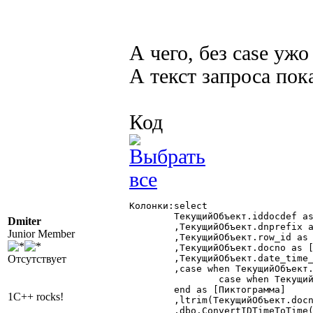
А чего, без case ужо
А текст запроса по
Код
Колонки:select

	ТекущийОбъект.iddocdef as [ТекущийДокумент_вид]

Dmiter
	,ТекущийОбъект.dnprefix as [ПрефиксНомера]

Junior Member
	,ТекущийОбъект.row_id as [НомерСтрокиЖурналаДокументов]

	,ТекущийОбъект.docno as [НомерДокументаСортировка]

Отсутствует
	,ТекущийОбъект.date_time_iddoc as [ПозицияДокумента]

	,case when ТекущийОбъект.ismark = 1 then 7 else

		case when ТекущийОбъект.closed&1 = 1 then 8 else 6 end

	end as [Пиктограмма]

1C++ rocks!
	,ltrim(ТекущийОбъект.docno) as [НомерДокумента]

	,dbo.ConvertIDTimeToTime(substring(ТекущийОбъект.date_time_iddoc,9,6)) as [ВремяДокумента]
