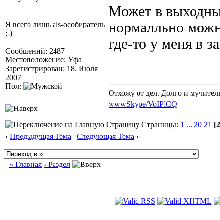
Может в выходны
нормалльно можн
Я всего лишь als-особиратель
;-)
где-то у меня в з
Сообщений: 2487
Местоположение: Уфа
Зарегистрирован: 18. Июля
2007
Пол:
Отхожу от дел. Долго и мучител
www
Skype/VoIP
ICQ
Страницы:
1
...
20
21
[2
‹
Предыдущая Тема
|
Следующая Тема
›
« Главная
‹ Раздел