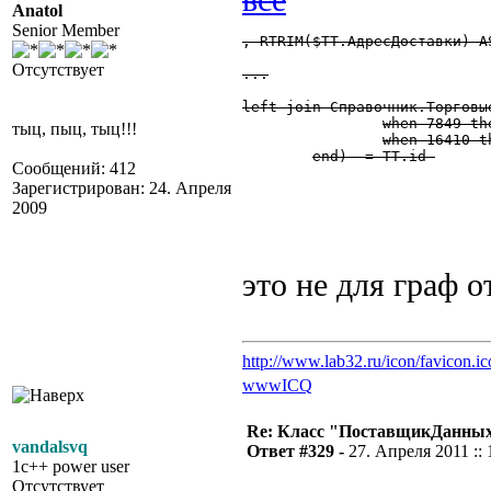
Anatol
Senior Member
, RTRIM($ТТ.АдресДоставки) A
Отсутствует
...

left join Справочник.Торговы
		when 7849 then $ДокТ_РасходнаяНакладная.ТорговаяТочка

тыц, пыц, тыц!!!
		when 16410 then $ДокТ_ЗаявкаНаВозврат.ТорговаяТочка

	end)  = ТТ.id 

Сообщений: 412
Зарегистрирован: 24. Апреля
2009
это не для граф о
http://www.lab32.ru/icon/favicon.ic
www
ICQ
Re: Класс "ПоставщикДанных"
vandalsvq
Ответ #329 -
27. Апреля 2011 :: 
1c++ power user
Отсутствует