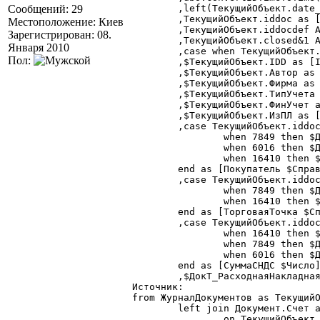
Сообщений: 29
	,left(ТекущийОбъект.date_time_iddoc,8) as [ДатаДокумента $Дата]

	,ТекущийОбъект.iddoc as [ТекущийДокумент $Документ]

Местоположение: Киев
	,ТекущийОбъект.iddocdef AS [ВидДокумента $ВидДокументаПредставление]

Зарегистрирован: 08.
	,ТекущийОбъект.closed&1 AS [Проведен]

Января 2010
	,case when ТекущийОбъект.ismark = 1 then 1 else 0 end as [ПометкаУдаления]

Пол:
	,$ТекущийОбъект.IDD as [IDD $Строка]

	,$ТекущийОбъект.Автор as [Автор $Справочник.Пользователи]

	,$ТекущийОбъект.Фирма as [Фирма $Справочник.Фирмы]

	,$ТекущийОбъект.ТипУчета as [ТипУчета $Число]

	,$ТекущийОбъект.ФинУчет as [ФинУчет $Число]

	,$ТекущийОбъект.ИзПЛ as [ИзПЛ $Число]

	,case ТекущийОбъект.iddocdef

		when 7849 then $ДокТ_РасходнаяНакладная.Контрагент

		when 6016 then $ДокСчет.Контрагент

		when 16410 then $ДокТ_ЗаявкаНаВозврат.Контрагент

	end as [Покупатель $Справочник.Контрагенты]

	,case ТекущийОбъект.iddocdef

		when 7849 then $ДокТ_РасходнаяНакладная.ТорговаяТочка

		when 16410 then $ДокТ_ЗаявкаНаВозврат.ТорговаяТочка

	end as [ТорговаяТочка $Справочник.ТорговыеТочкиКонтрагента]

	,case ТекущийОбъект.iddocdef

		when 16410 then $ДокТ_ЗаявкаНаВозврат.СуммаСНДС

		when 7849 then $ДокТ_РасходнаяНакладная.СуммаСНДС

		when 6016 then $ДокСчет.СуммаСНДС

	end as [СуммаСНДС $Число]

	,$ДокТ_РасходнаяНакладная.ПолученДокумент AS [Получен $Строка]

Источник:

from ЖурналДокументов as ТекущийО
	left join Документ.Счет as ДокСчет $nolock

		on ТекущийОбъект.iddoc = ДокСчет.iddoc
