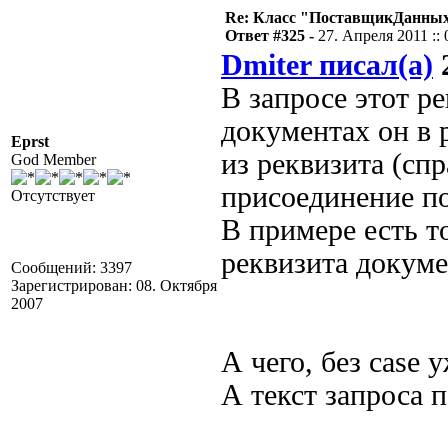
Re: Класс "ПоставщикДанных"
Ответ #325 -
27. Апреля 2011 :: 
Dmiter писал(а)
2
В запросе этот ре
документах он в 
Eprst
из реквизита (сп
God Member
присоединение по
Отсутствует
В примере есть т
реквизита докуме
Сообщений: 3397
Зарегистрирован: 08. Октября
2007
А чего, без case 
А текст запроса 