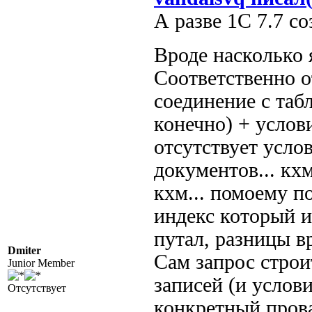
А разве 1С 7.7 с
Вроде насколько 
Соответственно о
соединение с таб
конечно) + услов
отсутствует усло
документов... кхм
кхм... помоему п
индекс который и
путал, разницы в
Dmiter
Сам запрос строи
Junior Member
записей (и услови
Отсутствует
конкретный пров