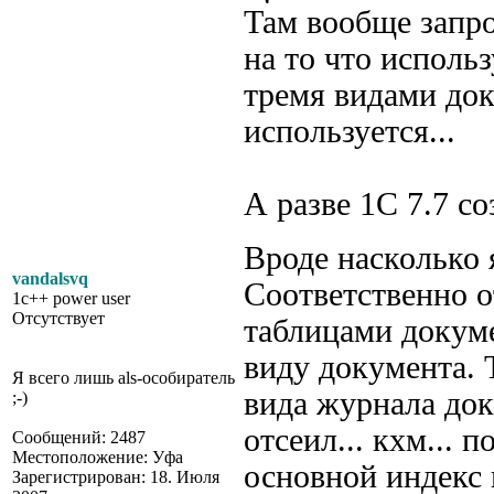
Там вообще запро
на то что исполь
тремя видами док
используется...
А разве 1С 7.7 с
Вроде насколько 
vandalsvq
Соответственно о
1c++ power user
Отсутствует
таблицами докуме
виду документа. 
Я всего лишь als-особиратель
вида журнала док
;-)
отсеил... кхм... 
Сообщений: 2487
Местоположение: Уфа
основной индекс 
Зарегистрирован: 18. Июля