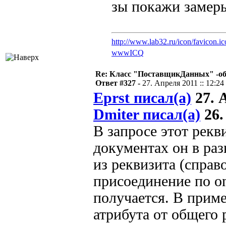
зы покажи замеры
http://www.lab32.ru/icon/favicon.ic
www
ICQ
Re: Класс "ПоставщикДанных" -обс
Ответ #327 -
27. Апреля 2011 :: 12:24
Eprst писал(а)
27. А
Dmiter писал(а)
26.
В запросе этот рекви
документах он в ра
из реквизита (справ
присоединение по o
получается. В приме
атрибута от общего 