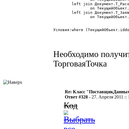
	left join Документ.Т_РасходнаяНакладная as ДокТ_РасходнаяНакладная $nolock

		on ТекущийОбъект.iddoc = ДокТ_РасходнаяНакладная.iddoc

	left join Документ.Т_ЗаявкаНаВозврат as ДокТ_ЗаявкаНаВозврат $nolock

		on ТекущийОбъект.iddoc = ДокТ_ЗаявкаНаВозврат.iddoc

Условия:where (ТекущийОбъект.iddo
Необходимо получит
ТорговаяТочка
Re: Класс "ПоставщикДанных"
Ответ #328 -
27. Апреля 2011 :: 
Код