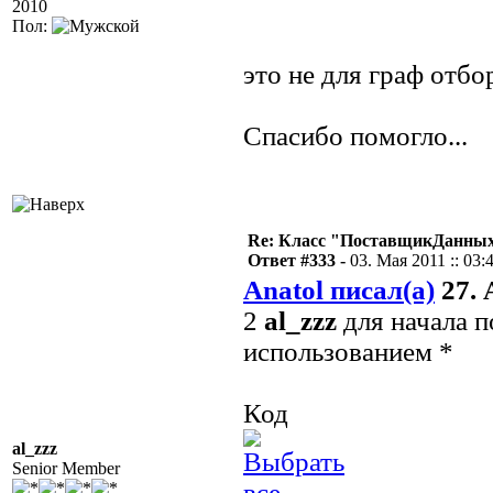
2010
Пол:
это не для граф отбо
Спасибо помогло...
Re: Класс "ПоставщикДанных"
Ответ #333 -
03. Мая 2011 :: 03:
Anatol писал(а)
27. 
2
al_zzz
для начала п
использованием *
Код
al_zzz
Senior Member