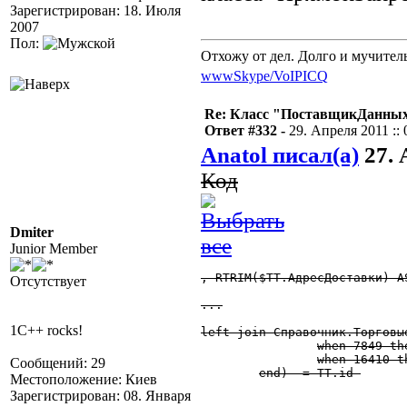
Зарегистрирован: 18. Июля
2007
Пол:
Отхожу от дел. Долго и мучител
www
Skype/VoIP
ICQ
Re: Класс "ПоставщикДанных"
Ответ #332 -
29. Апреля 2011 :: 
Anatol писал(а)
27. 
Код
Dmiter
Junior Member
, RTRIM($ТТ.АдресДоставки) A
Отсутствует
...

1C++ rocks!
left join Справочник.Торговы
		when 7849 then $ДокТ_РасходнаяНакладная.ТорговаяТочка

		when 16410 then $ДокТ_ЗаявкаНаВозврат.ТорговаяТочка

Сообщений: 29
	end)  = ТТ.id 

Местоположение: Киев
Зарегистрирован: 08. Января