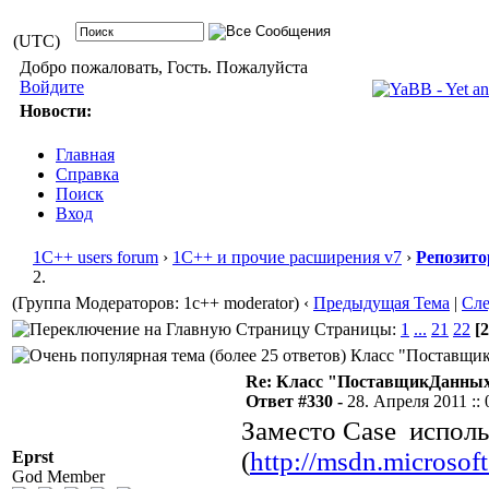
(UTC)
Добро пожаловать, Гость. Пожалуйста
Войдите
Новости:
Главная
Справка
Поиск
Вход
1С++ users forum
›
1С++ и прочие расширения v7
›
Репозито
2.
(Группа Модераторов: 1c++ moderator)
‹
Предыдущая Тема
|
Сл
Страницы:
1
...
21
22
[2
Класс "ПоставщикД
Re: Класс "ПоставщикДанных"
Ответ #330 -
28. Апреля 2011 :: 
Заместо Case исполь
(
http://msdn.microsof
Eprst
God Member