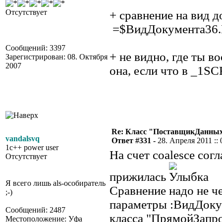
Отсутствует
+ сравнение на вид 
=$ВидДокумента36.
Сообщений: 3397
+ не видно, где ты в
Зарегистрирован: 08. Октября
2007
она, если что в _1S
Re: Класс "ПоставщикДанных"
vandalsvq
Ответ #331 -
28. Апреля 2011 :: 
1c++ power user
На счет coalesce сог
Отсутствует
прижилась
Я всего лишь als-особиратель
Сравнение надо не че
;-)
параметры :ВидДокум
Сообщений: 2487
класса "ПрямойЗапр
Местоположение: Уфа