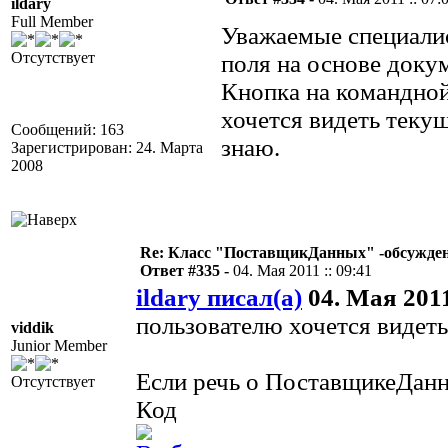
ildary
Full Member
Уважаемые специалис
Отсутствует
поля на основе доку
Кнопка на командной 
хочется видеть текущ
Сообщений: 163
знаю.
Зарегистрирован: 24. Марта
2008
Re: Класс "ПоставщикДанных" -обсуждени
Ответ #335 -
04. Мая 2011 :: 09:41
ildary писал(а)
04. Мая 2011
пользователю хочется видет
viddik
Junior Member
Если речь о ПоставщикеДанн
Отсутствует
Код