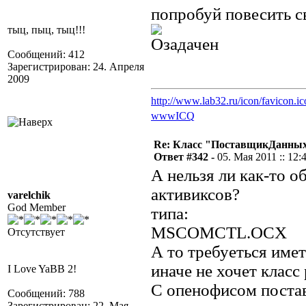
попробуй повесить 
тыц, пыц, тыц!!!
Сообщений: 412
Зарегистрирован: 24. Апреля
2009
http://www.lab32.ru/icon/favicon.ic
www
ICQ
Re: Класс "ПоставщикДанных"
Ответ #342 -
05. Мая 2011 :: 12:
А нельзя ли как-то 
активиксов?
varelchik
God Member
типа:
MSCOMCTL.OCX
Отсутствует
А то требуеться име
иначе не хочет класс 
I Love YaBB 2!
С опенофисом постав
Сообщений: 788
Зарегистрирован: 22. Мая