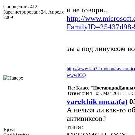
Сообщений: 412
и не говори...
Зарегистрирован: 24. Апреля
http://www.microsoft.
2009
FamilyID=25437d98-5
зы а под линуксом в
http://www.lab32.ru/icon/favicon.ic
www
ICQ
Re: Класс "ПоставщикДанных"
Ответ #344 -
05. Мая 2011 :: 13:
varelchik писал(а)
05
А нельзя ли как-то 
активиксов?
типа:
Eprst