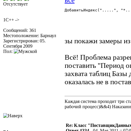
Отсутствует
ДобавитьИндекс(".....", "*...
1C++ ->
Сообщений: 361
Местоположение: Барнаул
зы покажи замеры из
Зарегистрирован: 05.
Сентября 2009
Пол:
Всё! Проблема разре
поставить "Период о
захвата таблиц Баз
оказалась не в поста
Каждая система проходит три 
рабочий процесс)&&4) Наказан
Re: Класс "ПоставщикДанных"
Ответ #334 -
04. Мая 2011 :: 07: