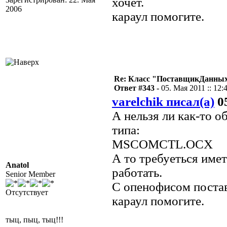
хочет.
2006
караул помогите.
Re: Класс "ПоставщикДанных"
Ответ #343 -
05. Мая 2011 :: 12:
varelchik писал(а)
05
А нельзя ли как-то 
типа:
MSCOMCTL.OCX
А то требуеться имет
Anatol
работать.
Senior Member
С опенофисом постав
Отсутствует
караул помогите.
тыц, пыц, тыц!!!