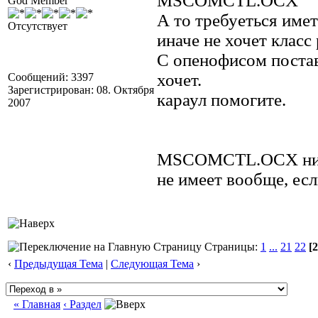
MSCOMCTL.OCX
God Member
А то требуеться име
Отсутствует
иначе не хочет класс 
С опенофисом постав
хочет.
Сообщений: 3397
Зарегистрирован: 08. Октября
караул помогите.
2007
MSCOMCTL.OCX ника
не имеет вообще, есл
Страницы:
1
...
21
22
[2
‹
Предыдущая Тема
|
Следующая Тема
›
« Главная
‹ Раздел