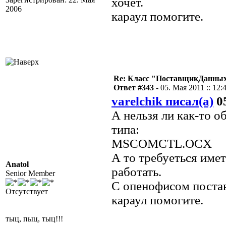
хочет.
2006
караул помогите.
Re: Класс "ПоставщикДанных"
Ответ #343 -
05. Мая 2011 :: 12:
varelchik писал(а)
05
А нельзя ли как-то 
типа:
MSCOMCTL.OCX
А то требуеться имет
Anatol
работать.
Senior Member
С опенофисом постав
Отсутствует
караул помогите.
тыц, пыц, тыц!!!