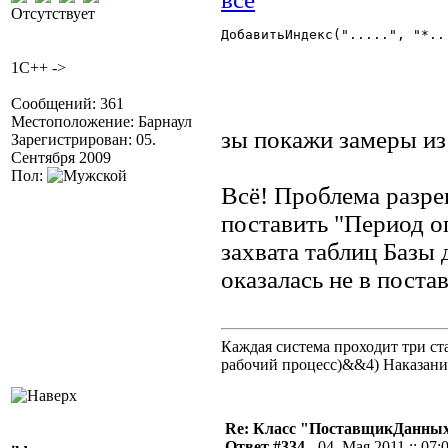
Отсутствует
ДобавитьИндекс(".....", "*...
1C++ ->
Сообщений: 361
Местоположение: Барнаул
зы покажи замеры из
Зарегистрирован: 05.
Сентября 2009
Пол:
Всё! Проблема разре
поставить "Период о
захвата таблиц Баз
оказалась не в поста
Каждая система проходит три 
рабочий процесс)&&4) Наказан
Re: Класс "ПоставщикДанных"
Ответ #334 -
04. Мая 2011 :: 07: