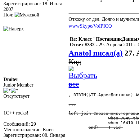
Зарегистрирован: 18. Июля
2007
Пол:
Отхожу от дел. Долго и мучител
www
Skype/VoIP
ICQ
Re: Класс "ПоставщикДанных"
Ответ #332 -
29. Апреля 2011 :: 
Anatol писал(а)
27. 
Код
Dmiter
Junior Member
, RTRIM($ТТ.АдресДоставки) A
Отсутствует
...

1C++ rocks!
left join Справочник.Торговы
		when 7849 then $ДокТ_РасходнаяНакладная.ТорговаяТочка

		when 16410 then $ДокТ_ЗаявкаНаВозврат.ТорговаяТочка

Сообщений: 29
	end)  = ТТ.id 

Местоположение: Киев
Зарегистрирован: 08. Января