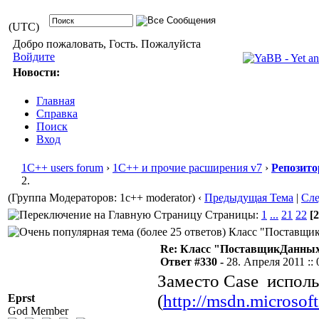
(UTC)
Добро пожаловать, Гость. Пожалуйста
Войдите
Новости:
Главная
Справка
Поиск
Вход
1С++ users forum
›
1С++ и прочие расширения v7
›
Репозито
2.
(Группа Модераторов: 1c++ moderator)
‹
Предыдущая Тема
|
Сл
Страницы:
1
...
21
22
[2
Класс "ПоставщикД
Re: Класс "ПоставщикДанных"
Ответ #330 -
28. Апреля 2011 :: 
Заместо Case исполь
(
http://msdn.microsof
Eprst
God Member