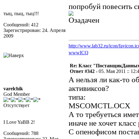
попробуй повесить 
тыц, пыц, тыц!!!
Сообщений: 412
Зарегистрирован: 24. Апреля
2009
http://www.lab32.ru/icon/favicon.ic
www
ICQ
Re: Класс "ПоставщикДанных"
Ответ #342 -
05. Мая 2011 :: 12:
А нельзя ли как-то 
активиксов?
varelchik
God Member
типа:
MSCOMCTL.OCX
Отсутствует
А то требуеться име
иначе не хочет класс 
I Love YaBB 2!
С опенофисом постав
Сообщений: 788
Зарегистрирован: 22. Мая