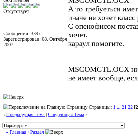
MSCOMCTL.OCX
God Member
А то требуеться име
Отсутствует
иначе не хочет класс 
С опенофисом постав
хочет.
Сообщений: 3397
Зарегистрирован: 08. Октября
караул помогите.
2007
MSCOMCTL.OCX ника
не имеет вообще, есл
Страницы:
1
...
21
22
[2
‹
Предыдущая Тема
|
Следующая Тема
›
« Главная
‹ Раздел