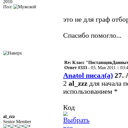
2010
Пол:
это не для граф отбо
Спасибо помогло...
Re: Класс "ПоставщикДанных"
Ответ #333 -
03. Мая 2011 :: 03:
Anatol писал(а)
27. 
2
al_zzz
для начала п
использованием *
Код
al_zzz
Senior Member