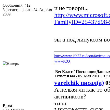
Сообщений: 412
и не говори...
Зарегистрирован: 24. Апреля
http://www.microsoft.
2009
FamilyID=25437d98-5
зы а под линуксом в
http://www.lab32.ru/icon/favicon.ic
www
ICQ
Re: Класс "ПоставщикДанных"
Ответ #344 -
05. Мая 2011 :: 13:
varelchik писал(а)
05
А нельзя ли как-то 
активиксов?
типа:
Eprst