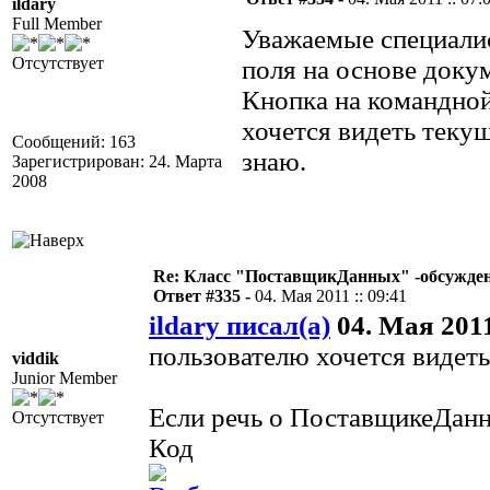
ildary
Full Member
Уважаемые специалис
Отсутствует
поля на основе доку
Кнопка на командной 
хочется видеть текущ
Сообщений: 163
знаю.
Зарегистрирован: 24. Марта
2008
Re: Класс "ПоставщикДанных" -обсуждени
Ответ #335 -
04. Мая 2011 :: 09:41
ildary писал(а)
04. Мая 2011
пользователю хочется видет
viddik
Junior Member
Если речь о ПоставщикеДанн
Отсутствует
Код