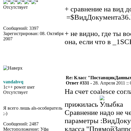
Отсутствует
+ сравнение на вид 
=$ВидДокумента36.
Сообщений: 3397
+ не видно, где ты в
Зарегистрирован: 08. Октября
2007
она, если что в _1S
Re: Класс "ПоставщикДанных"
vandalsvq
Ответ #331 -
28. Апреля 2011 :: 
1c++ power user
На счет coalesce сог
Отсутствует
прижилась
Я всего лишь als-особиратель
Сравнение надо не че
;-)
параметры :ВидДокум
Сообщений: 2487
класса "ПрямойЗапр
Местоположение: Уфа