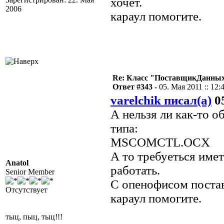
хочет.
2006
караул помогите.
Re: Класс "ПоставщикДанных"
Ответ #343 -
05. Мая 2011 :: 12:
varelchik писал(а)
05
А нельзя ли как-то 
типа:
MSCOMCTL.OCX
А то требуеться имет
Anatol
работать.
Senior Member
С опенофисом постав
Отсутствует
караул помогите.
тыц, пыц, тыц!!!