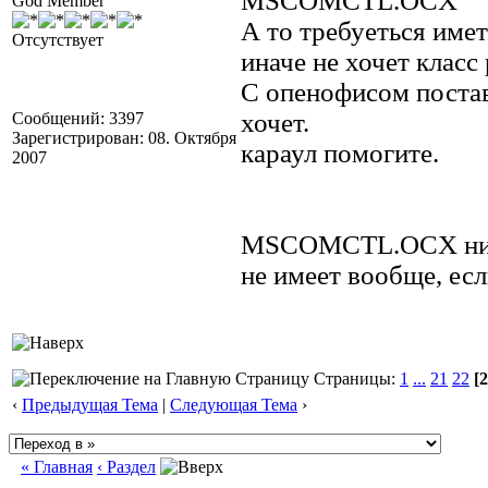
MSCOMCTL.OCX
God Member
А то требуеться име
Отсутствует
иначе не хочет класс 
С опенофисом постав
хочет.
Сообщений: 3397
Зарегистрирован: 08. Октября
караул помогите.
2007
MSCOMCTL.OCX ника
не имеет вообще, есл
Страницы:
1
...
21
22
[2
‹
Предыдущая Тема
|
Следующая Тема
›
« Главная
‹ Раздел