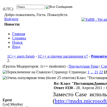
(UTC)
Добро пожаловать, Гость. Пожалуйста
Войдите
Новости:
Главная
Справка
Поиск
Вход
1С++ users forum
›
1С++ и прочие расширения v7
›
Репозито
2.
(Группа Модераторов: 1c++ moderator)
‹
Предыдущая Тема
|
Сл
Страницы:
1
...
21
22
[2
Класс "ПоставщикД
Re: Класс "ПоставщикДанных"
Ответ #330 -
28. Апреля 2011 :: 
Заместо Case исполь
(
http://msdn.microsof
Eprst
God Member