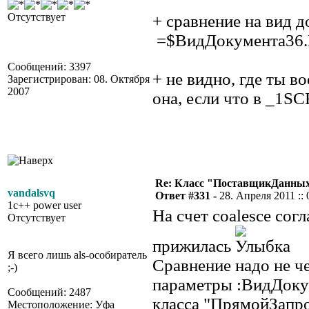
Отсутствует
+ сравнение на вид 
=$ВидДокумента36.
Сообщений: 3397
+ не видно, где ты в
Зарегистрирован: 08. Октября
2007
она, если что в _1S
Re: Класс "ПоставщикДанных"
vandalsvq
Ответ #331 -
28. Апреля 2011 :: 
1c++ power user
На счет coalesce сог
Отсутствует
прижилась
Я всего лишь als-особиратель
Сравнение надо не че
;-)
параметры :ВидДокум
Сообщений: 2487
класса "ПрямойЗапр
Местоположение: Уфа