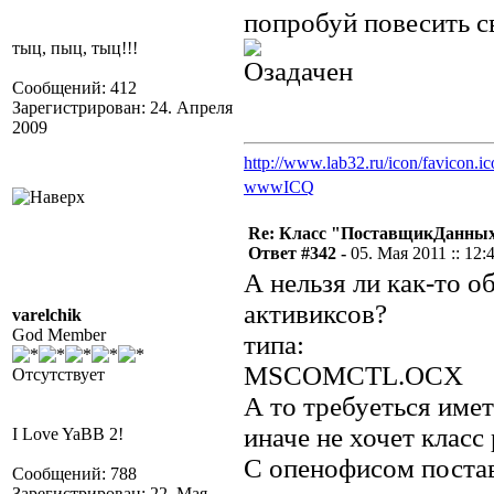
попробуй повесить 
тыц, пыц, тыц!!!
Сообщений: 412
Зарегистрирован: 24. Апреля
2009
http://www.lab32.ru/icon/favicon.ic
www
ICQ
Re: Класс "ПоставщикДанных"
Ответ #342 -
05. Мая 2011 :: 12:
А нельзя ли как-то 
активиксов?
varelchik
God Member
типа:
MSCOMCTL.OCX
Отсутствует
А то требуеться име
иначе не хочет класс 
I Love YaBB 2!
С опенофисом постав
Сообщений: 788
Зарегистрирован: 22. Мая