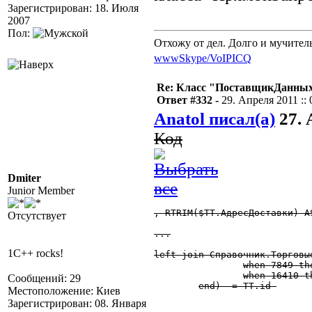
Зарегистрирован: 18. Июля
2007
Пол:
Отхожу от дел. Долго и мучител
www
Skype/VoIP
ICQ
Re: Класс "ПоставщикДанных"
Ответ #332 -
29. Апреля 2011 :: 
Anatol писал(а)
27. 
Код
Dmiter
Junior Member
, RTRIM($ТТ.АдресДоставки) A
Отсутствует
...

1C++ rocks!
left join Справочник.Торговы
		when 7849 then $ДокТ_РасходнаяНакладная.ТорговаяТочка

		when 16410 then $ДокТ_ЗаявкаНаВозврат.ТорговаяТочка

Сообщений: 29
	end)  = ТТ.id 

Местоположение: Киев
Зарегистрирован: 08. Января