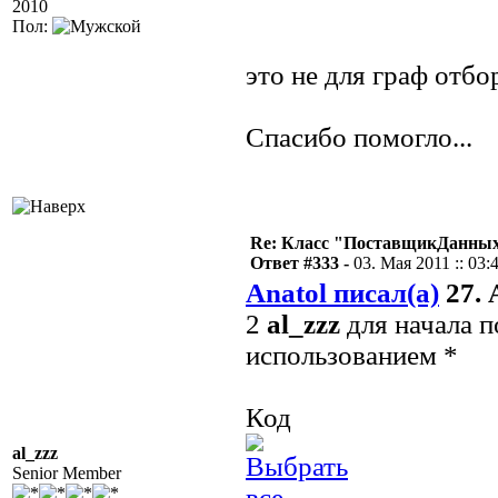
2010
Пол:
это не для граф отбо
Спасибо помогло...
Re: Класс "ПоставщикДанных"
Ответ #333 -
03. Мая 2011 :: 03:
Anatol писал(а)
27. 
2
al_zzz
для начала п
использованием *
Код
al_zzz
Senior Member