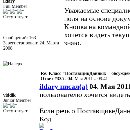
ildary
Full Member
Уважаемые специалис
Отсутствует
поля на основе доку
Кнопка на командной 
хочется видеть текущ
Сообщений: 163
знаю.
Зарегистрирован: 24. Марта
2008
Re: Класс "ПоставщикДанных" -обсуждени
Ответ #335 -
04. Мая 2011 :: 09:41
ildary писал(а)
04. Мая 2011
пользователю хочется видет
viddik
Junior Member
Если речь о ПоставщикеДанн
Отсутствует
Код