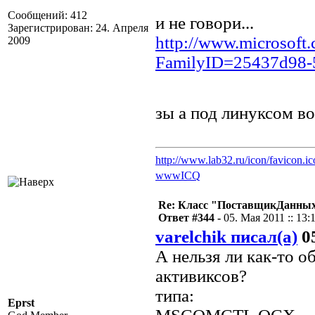
Сообщений: 412
и не говори...
Зарегистрирован: 24. Апреля
http://www.microsoft.
2009
FamilyID=25437d98-5
зы а под линуксом в
http://www.lab32.ru/icon/favicon.ic
www
ICQ
Re: Класс "ПоставщикДанных"
Ответ #344 -
05. Мая 2011 :: 13:
varelchik писал(а)
05
А нельзя ли как-то 
активиксов?
типа:
Eprst