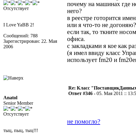
почему на машинах где н
Отсутствует
него?
в реестре готорится имен
или я что-то не догоняю?
I Love YaBB 2!
если так, то ткните носо
Сообщений: 788
офиса.
Зарегистрирован: 22. Мая
с закладками я кое как ра
2006
(я имел ввиду класс Упр
использует fm20 и fm20e
Re: Класс "ПоставщикДанных"
Ответ #346 -
05. Мая 2011 :: 13:
Anatol
Senior Member
Отсутствует
не помогло?
тыц, пыц, тыц!!!