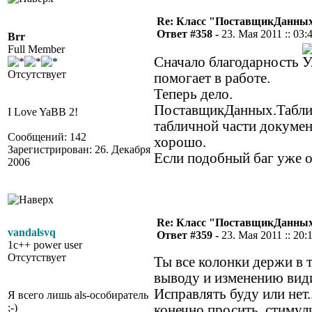
Re: Класс "ПоставщикДанных"
Ответ #358 -
23. Мая 2011 :: 03:
Brr
Full Member
Сначало благодарность
Отсутствует
помогает в работе.
Теперь дело.
ПоставщикДанных.Таблич
I Love YaBB 2!
табличной части документ
Сообщений: 142
хорошо.
Зарегистрирован: 26. Декабря
Если подобный баг уже о
2006
Re: Класс "ПоставщикДанных"
vandalsvq
Ответ #359 -
23. Мая 2011 :: 20:
1c++ power user
Отсутствует
Ты все колонки держи в т
выводу и изменению види
Исправлять буду или нет.
Я всего лишь als-особиратель
;-)
конечно просить, стимули