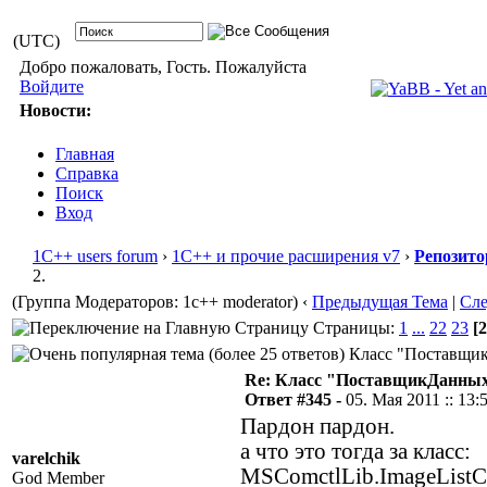
(UTC)
Добро пожаловать, Гость. Пожалуйста
Войдите
Новости:
Главная
Справка
Поиск
Вход
1С++ users forum
›
1С++ и прочие расширения v7
›
Репозито
2.
(Группа Модераторов: 1c++ moderator)
‹
Предыдущая Тема
|
Сл
Страницы:
1
...
22
23
[2
Класс "ПоставщикД
Re: Класс "ПоставщикДанных"
Ответ #345 -
05. Мая 2011 :: 13:
Пардон пардон.
а что это тогда за класс:
varelchik
MSComctlLib.ImageListCt
God Member