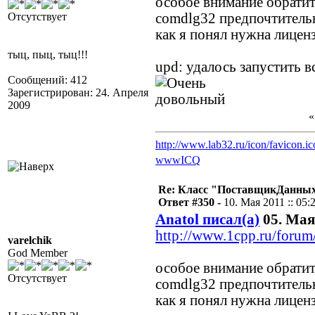
особое внимание обратить
Отсутствует
comdlg32 предпочтитель
как я понял нужна лицен
тыц, пыц, тыц!!!
upd: удалось запустить в
Сообщений: 412
Зарегистрирован: 24. Апреля
2009
http://www.lab32.ru/icon/favicon.ic
www
ICQ
Re: Класс "ПоставщикДанных"
Ответ #350 -
10. Мая 2011 :: 05:
Anatol писал(а)
05. Мая 
http://www.1cpp.ru/for
varelchik
God Member
особое внимание обратить
Отсутствует
comdlg32 предпочтитель
как я понял нужна лицен