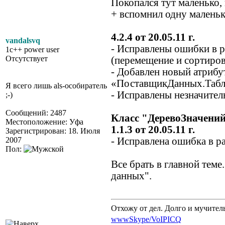
Покопался тут маленько,
+ вспомнил одну маленьк
4.2.4 от 20.05.11 г.
vandalsvq
- Исправлены ошибки в
1c++ power user
Отсутствует
(перемещение и сортировк
- Добавлен новый атриб
«ПоставщикДанных.Табл
Я всего лишь als-особиратель
- Исправлены незначите
;-)
Сообщений: 2487
Класс "ДеревоЗначени
Местоположение: Уфа
1.1.3 от 20.05.11 г.
Зарегистрирован: 18. Июля
2007
- Исправлена ошибка в р
Пол:
Все брать в главной тем
данных".
Отхожу от дел. Долго и мучител
www
Skype/VoIP
ICQ