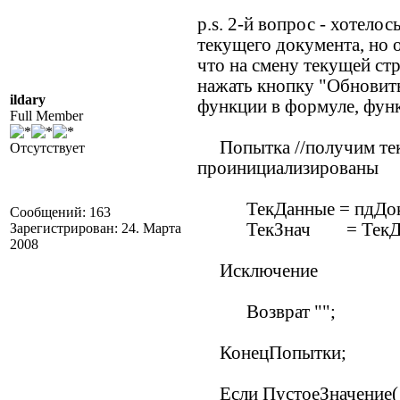
p.s. 2-й вопрос - хотело
текущего документа, но 
что на смену текущей стр
нажать кнопку "Обновить
ildary
функции в формуле, функ
Full Member
Попытка //получим тек 
Отсутствует
проинициализированы
ТекДанные = пдДокум
Сообщений: 163
ТекЗнач = ТекДанные
Зарегистрирован: 24. Марта
2008
Исключение
Возврат "";
КонецПопытки;
Если ПустоеЗначение( Те