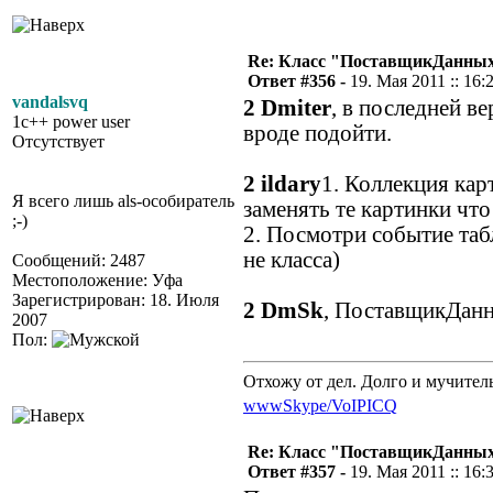
Re: Класс "ПоставщикДанных"
Ответ #356 -
19. Мая 2011 :: 16:
vandalsvq
2 Dmiter
, в последней 
1c++ power user
вроде подойти.
Отсутствует
2 ildary
1. Коллекция кар
Я всего лишь als-особиратель
заменять те картинки что
;-)
2. Посмотри событие таб
не класса)
Сообщений: 2487
Местоположение: Уфа
Зарегистрирован: 18. Июля
2 DmSk
, ПоставщикДанн
2007
Пол:
Отхожу от дел. Долго и мучител
www
Skype/VoIP
ICQ
Re: Класс "ПоставщикДанных"
Ответ #357 -
19. Мая 2011 :: 16: