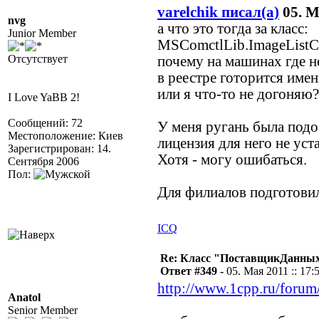
varelchik писал(а)
05. М
nvg
а что это тогда за класс:
Junior Member
MSComctlLib.ImageListCt
Отсутствует
почему на машинах где н
в реестре готорится имен
или я что-то не догоняю?
I Love YaBB 2!
Сообщений: 72
У меня ругань была подо
Местоположение: Киев
лицензия для него не уста
Зарегистрирован: 14.
Хотя - могу ошибаться.
Сентября 2006
Пол:
Для филиалов подготовил
ICQ
Re: Класс "ПоставщикДанных"
Ответ #349 -
05. Мая 2011 :: 17:
http://www.1cpp.ru/for
Anatol
Senior Member