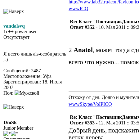
http://www.lab32.ru/icon/favicon.ic
www
ICQ
Re: Класс "ПоставщикДанных"
vandalsvq
Ответ #352 -
10. Мая 2011 :: 09:
1c++ power user
Отсутствует
2
Anatol
, может тогда с
Я всего лишь als-особиратель
;-)
всего что нужно... пом
Сообщений: 2487
Местоположение: Уфа
Зарегистрирован: 18. Июля
2007
Пол:
Отхожу от дел. Долго и мучител
www
Skype/VoIP
ICQ
Re: Класс "ПоставщикДанных"
DmSk
Ответ #353 -
12. Мая 2011 :: 03:
Junior Member
Добрый день, подскажите
ветку дерева