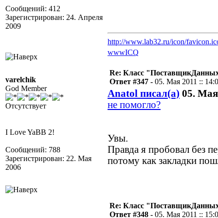
Сообщений: 412
Зарегистрирован: 24. Апреля
2009
http://www.lab32.ru/icon/favicon.ic
www
ICQ
Re: Класс "ПоставщикДанных"
varelchik
Ответ #347 -
05. Мая 2011 :: 14:
God Member
Anatol писал(а)
05. Мая 
не помогло?
Отсутствует
I Love YaBB 2!
Увы.
Правда я пробовал без пе
Сообщений: 788
Зарегистрирован: 22. Мая
потому как закладки пошл
2006
Re: Класс "ПоставщикДанных"
Ответ #348 -
05. Мая 2011 :: 15: