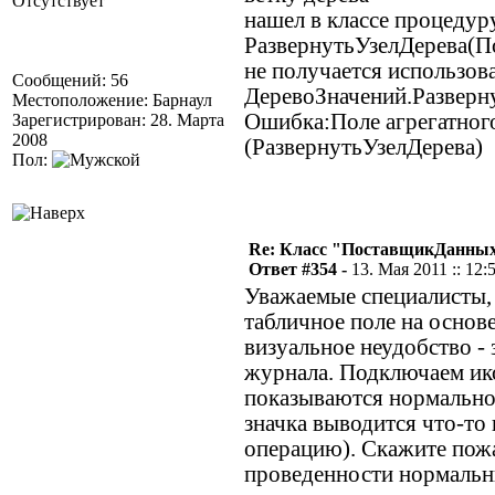
Отсутствует
нашел в классе процедур
РазвернутьУзелДерева(П
не получается использов
Сообщений: 56
ДеревоЗначений.Разверн
Местоположение: Барнаул
Ошибка:Поле агрегатног
Зарегистрирован: 28. Марта
2008
(РазвернутьУзелДерева)
Пол:
Re: Класс "ПоставщикДанных"
Ответ #354 -
13. Мая 2011 :: 12:
Уважаемые специалисты, 
табличное поле на основе
визуальное неудобство -
журнала. Подключаем ико
показываются нормально,
значка выводится что-то
операцию). Скажите пожа
проведенности нормальны