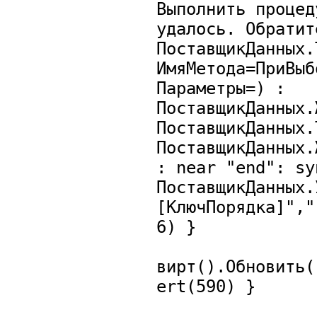
Выполнить процед
удалось. Обратит
ПоставщикДанных.
ИмяМетода=ПриВыб
Параметры=) :
ПоставщикДанных.
ПоставщикДанных.
ПоставщикДанных.
: near "end": sy
ПоставщикДанных.
[КлючПорядка]","
6) }
вирт().Обновить(
ert(590) }