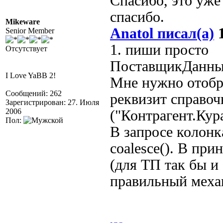
Спасибо, это уже
спасибо.
Mikeware
Anatol писал(а)
1
Senior Member
1. пиши просто
Отсутствует
ПоставщикДанных
I Love YaBB 2!
Мне нужно отобра
Сообщений: 262
реквизит справоч
Зарегистрирован: 27. Июля
2006
("Контрагент.Ку
Пол:
В запросе колонк
coalesce(). В при
(для ТП так бы и 
правильный меха