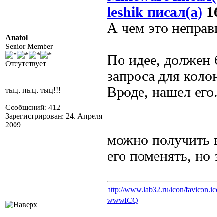
leshik писал(а)
16
А чем это неправ
Anatol
Senior Member
По идее, должен 
Отсутствует
запроса для коло
Вроде, нашел его
тыц, пыц, тыц!!!
Сообщений: 412
Зарегистрирован: 24. Апреля
2009
можно получить 
его поменять, но
http://www.lab32.ru/icon/favicon.ic
www
ICQ