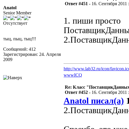
Ответ #451 -
16. Сентября 2011 :
Anatol
Senior Member
1. пиши просто
Отсутствует
ПоставщикДанных
2.ПоставщикДан
тыц, пыц, тыц!!!
Сообщений: 412
Зарегистрирован: 24. Апреля
2009
http://www.lab32.ru/icon/favicon.ic
www
ICQ
Re: Класс "ПоставщикДанных"
Ответ #452 -
16. Сентября 2011 :
Anatol писал(а)
1
2.ПоставщикДан