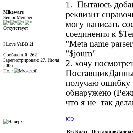
1. Пытаюсь доба
Mikeware
реквизит справоч
Senior Member
могу написать со
Отсутствует
соединения к $Т
"Meta name parse
I Love YaBB 2!
"$journ"
Сообщений: 262
Зарегистрирован: 27. Июля
2. хочу посмотре
2006
Пол:
ПоставщикДанны
получаю ошибку П
обнаружено (Реж
что я не так дел
ICQ
Re: Класс "ПоставщикДанных"