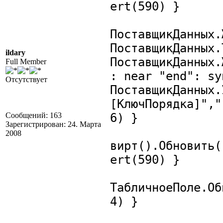
ert(590) }
ПоставщикДанных.
ПоставщикДанных.
ildary
ПоставщикДанных.
Full Member
: near "end": sy
Отсутствует
ПоставщикДанных.
[КлючПорядка]","
Сообщений: 163
6) }
Зарегистрирован: 24. Марта
2008
вирт().Обновить(
ert(590) }
ТабличноеПоле.Об
4) }