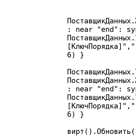
ПоставщикДанных.
: near "end": sy
ПоставщикДанных.
[КлючПорядка]","
6) }
ПоставщикДанных.
ПоставщикДанных.
: near "end": sy
ПоставщикДанных.
[КлючПорядка]","
6) }
вирт().Обновить(