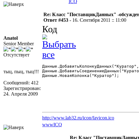
ICQ
Re: Класс "ПоставщикДанных" -обсуждени
Ответ #453 -
16. Сентября 2011 :: 11:00
Код
Anatol
Senior Member
Отсутствует
Данные.ДобавитьКолонкуДанных("Куратор",
Данные.ДобавитьСоединениеДанных("Курато
тыц, пыц, тыц!!!
Данные.НоваяКолонка("Куратор");

Сообщений: 412
Зарегистрирован:
24. Апреля 2009
http://www.lab32.ru/icon/favicon.ico
www
ICQ
Re: Класс "ПоставщикДанных"