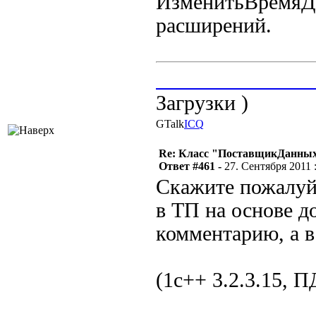
ИзменитьВремяДо
расширений.
_______________
Загрузки )
GTalk
ICQ
Re: Класс "ПоставщикДанных"
Ответ #461 -
27. Сентября 2011 :
Скажите пожалуйс
в ТП на основе д
комментарию, а 
(1с++ 3.2.3.15, П