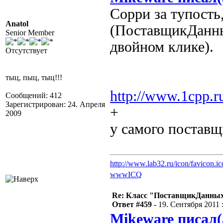
Сорри за тупость
Anatol
(ПоставщикДанны
Senior Member
двойном клике).
Отсутствует
тыц, пыц, тыц!!!
http://www.1cpp.r
Сообщений: 412
Зарегистрирован: 24. Апреля
+
2009
у самого постав
http://www.lab32.ru/icon/favicon.ic
www
ICQ
Re: Класс "ПоставщикДанных"
Ответ #459 -
19. Сентября 2011 :
Mikeware писал(