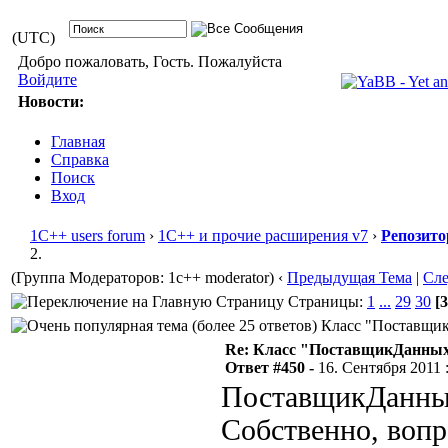
(UTC)
Добро пожаловать, Гость. Пожалуйста
Войдите
Новости:
Главная
Справка
Поиск
Вход
1С++ users forum
›
1С++ и прочие расширения v7
›
Репозито
2.
(Группа Модераторов: 1c++ moderator)
‹
Предыдущая Тема
|
Сл
Страницы:
1
...
29
30
[3
Класс "ПоставщикД
Re: Класс "ПоставщикДанных"
Ответ #450 -
16. Сентября 2011 :
ПоставщикДанны
Собственно, вопр