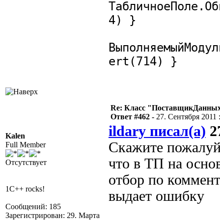
ТабличноеПоле.Об
4) }
ВыполняемыйМодул
ert(714) }
Re: Класс "ПоставщикДанных"
Ответ #462 -
27. Сентября 2011 :
ildary писал(а)
27
Kalen
Скажите пожалуйс
Full Member
что в ТП на осно
Отсутствует
отбор по коммент
1C++ rocks!
выдает ошибку
Сообщений: 185
Зарегистрирован: 29. Марта