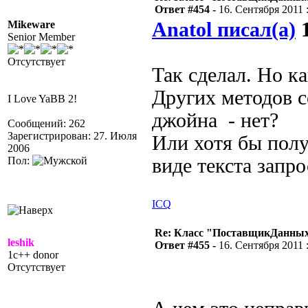
Ответ #454 -
16. Сентября 2011 :
Mikeware
Anatol писал(а)
1
Senior Member
Отсутствует
Так сделал. Но ка
Других методов с
I Love YaBB 2!
джойна - нет?
Сообщений: 262
Зарегистрирован: 27. Июля
Или хотя бы полу
2006
Пол:
виде текста запр
ICQ
Re: Класс "ПоставщикДанных"
leshik
Ответ #455 -
16. Сентября 2011 :
1c++ donor
Отсутствует