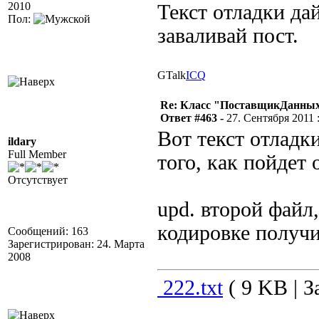
2010
Текст отладки дай
Пол:
заваливай пост.
GTalk
ICQ
Re: Класс "ПоставщикДанных"
Ответ #463 -
27. Сентября 2011 :
Вот текст отладки
ildary
Full Member
того, как пойдет
Отсутствует
upd. второй файл
кодировке получи
Сообщений: 163
Зарегистрирован: 24. Марта
2008
222.txt
( 9 KB | З