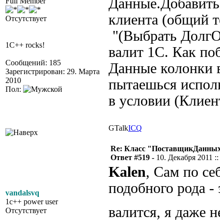
Данные.Добавить
Full Member
клиента (общий т
Отсутствует
"(Выбрать ДолгОс
1C++ rocks!
валит 1С. Как по
Сообщений: 185
Данные колонки в
Зарегистрирован: 29. Марта
2010
пытаешься исполь
Пол:
в условии (Клиен
GTalk
ICQ
Re: Класс "ПоставщикДанных"
Ответ #519 -
10. Декабря 2011 ::
Kalen
, Сам по се
подобного рода - 
vandalsvq
1c++ power user
валится, я даже 
Отсутствует