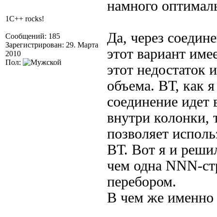
намного оптималь
1C++ rocks!
Да, через соедине
Сообщений: 185
Зарегистрирован: 29. Марта
этот вариант име
2010
Пол:
этот недостаток 
объема. ВТ, как 
соединение идет 
внутри колонки,
позволяет исполь
ВТ. Вот я и реши
чем одна NNN-ст
перебором.
В чем же именно 