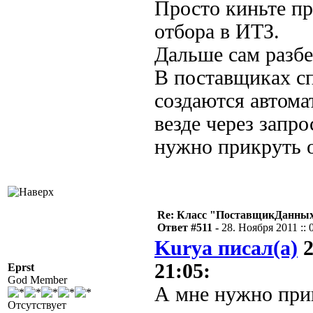
Просто киньте п
отбора в ИТЗ.
Дальше сам разбе
В поставщиках сп
создаются автома
везде через запр
нужно прикруть 
Re: Класс "ПоставщикДанных"
Ответ #511 -
28. Ноября 2011 :: 
Kurya писал(а)
2
21:05:
Eprst
God Member
А мне нужно при
Отсутствует