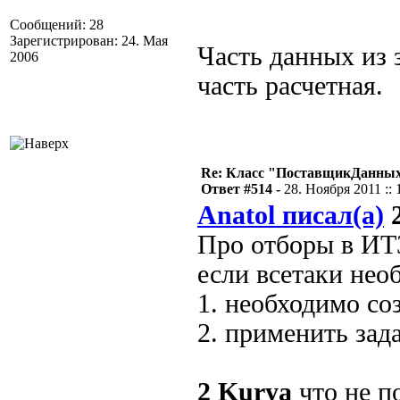
Сообщений: 28
Зарегистрирован: 24. Мая
Часть данных из
2006
часть расчетная.
Re: Класс "ПоставщикДанных"
Ответ #514 -
28. Ноября 2011 :: 
Anatol писал(а)
2
Про отборы в ИТЗ
если всетаки нео
1. необходимо со
2. применить за
2
Kurya
что не п