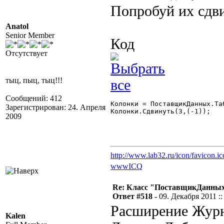
Попробуй их сдв
Anatol
Senior Member
Код
Отсутствует
тыц, пыц, тыц!!!
Сообщений: 412
Колонки = ПоставщикДанных.Та
Зарегистрирован: 24. Апреля
Колонки.Сдвинуть(3,(-1)); 

2009
http://www.lab32.ru/icon/favicon.ic
www
ICQ
Re: Класс "ПоставщикДанных"
Ответ #518 -
09. Декабря 2011 ::
Расширение Журн
Kalen