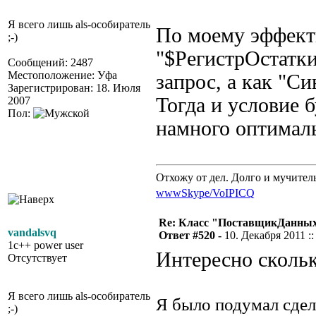
Я всего лишь als-особиратель
По моему эффект
;-)
"$РегистрОстатки
Сообщений: 2487
Местоположение: Уфа
запрос, а как "
Зарегистрирован: 18. Июля
Тогда и условие 
2007
Пол:
намного оптималь
Отхожу от дел. Долго и мучител
www
Skype/VoIP
ICQ
Re: Класс "ПоставщикДанных"
vandalsvq
Ответ #520 -
10. Декабря 2011 ::
1c++ power user
Интересно скольк
Отсутствует
Я всего лишь als-особиратель
Я было подумал сдел
;-)