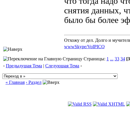
что тогда надо ч
снятия данных, ч
было бы более э
Отхожу от дел. Долго и мучител
www
Skype/VoIP
ICQ
Страницы:
1
...
33
34
[3
‹
Предыдущая Тема
|
Следующая Тема
›
« Главная
‹ Раздел