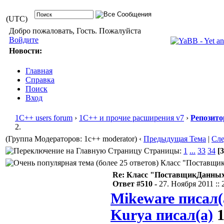
(UTC)
Добро пожаловать, Гость. Пожалуйста
Войдите
Новости:
Главная
Справка
Поиск
Вход
1С++ users forum
›
1С++ и прочие расширения v7
›
Репозито
2.
(Группа Модераторов: 1c++ moderator)
‹
Предыдущая Тема
|
Сл
Страницы:
1
...
33
34
[3
Класс "ПоставщикД
Re: Класс "ПоставщикДанных"
Ответ #510 -
27. Ноября 2011 :: 
Mikeware писал(
Kurya писал(а)
1