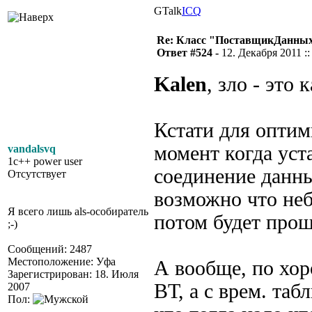
GTalk
ICQ
Re: Класс "ПоставщикДанных"
Ответ #524 -
12. Декабря 2011 ::
Kalen
, зло - это
Кстати для оптим
момент когда уст
vandalsvq
1c++ power user
соединение данны
Отсутствует
возможно что неб
Я всего лишь als-особиратель
потом будет прощ
;-)
Сообщений: 2487
Местоположение: Уфа
А вообще, по хор
Зарегистрирован: 18. Июля
ВТ, а с врем. та
2007
Пол: