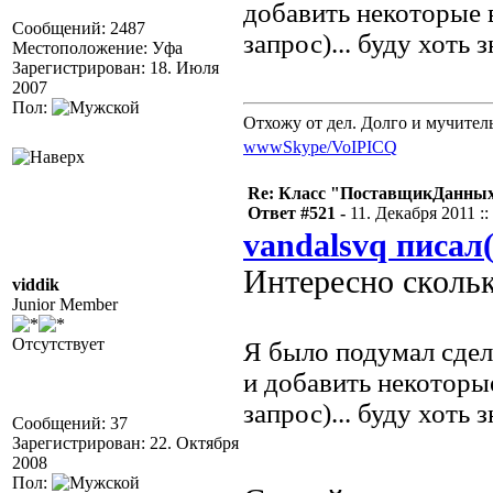
добавить некоторые 
Сообщений: 2487
запрос)... буду хоть 
Местоположение: Уфа
Зарегистрирован: 18. Июля
2007
Пол:
Отхожу от дел. Долго и мучител
www
Skype/VoIP
ICQ
Re: Класс "ПоставщикДанных"
Ответ #521 -
11. Декабря 2011 ::
vandalsvq писал(
Интересно скольк
viddik
Junior Member
Отсутствует
Я было подумал сдел
и добавить некоторы
запрос)... буду хоть 
Сообщений: 37
Зарегистрирован: 22. Октября
2008
Пол: