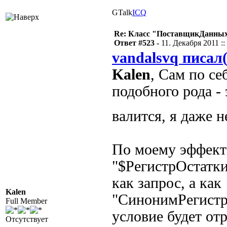
GTalk
ICQ
Re: Класс "ПоставщикДанных"
Ответ #523 -
11. Декабря 2011 ::
vandalsvq писал(
Kalen
, Сам по се
подобного рода - 
валится, я даже 
По моему эффект
"$РегистрОстатки
как запрос, а как
Kalen
"СинонимРегистр
Full Member
условие будет от
Отсутствует