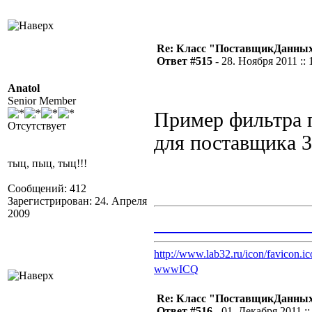
Re: Класс "ПоставщикДанных"
Ответ #515 -
28. Ноября 2011 :: 
Anatol
Senior Member
Пример фильтра
Отсутствует
для поставщика 3
тыц, пыц, тыц!!!
Сообщений: 412
Зарегистрирован: 24. Апреля
2009
_______________
http://www.lab32.ru/icon/favicon.ic
www
ICQ
Re: Класс "ПоставщикДанных"
Ответ #516 -
01. Декабря 2011 ::