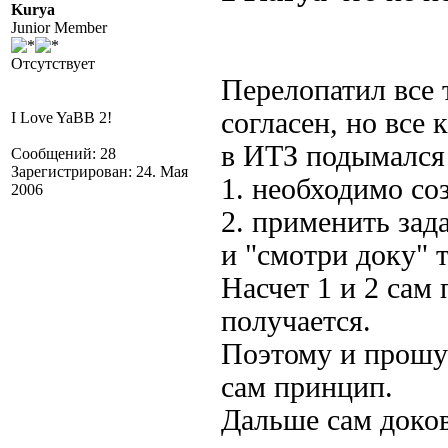
Kurya
Junior Member
Отсутствует
Перелопатил все 
согласен, но все
I Love YaBB 2!
в ИТЗ подымался 
Сообщений: 28
Зарегистрирован: 24. Мая
1. необходимо со
2006
2. применить за
и "смотри доку" 
Насчет 1 и 2 сам 
получается.
Поэтому и прошу
сам принцип.
Дальше сам доко