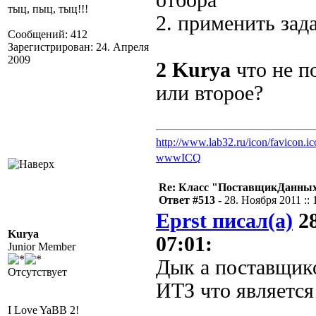
отбора
тыц, пыц, тыц!!!
2. применить за
Сообщений: 412
Зарегистрирован: 24. Апреля
2009
2
Kurya
что не п
или второе?
http://www.lab32.ru/icon/favicon.ic
www
ICQ
Re: Класс "ПоставщикДанных"
Ответ #513 -
28. Ноября 2011 :: 
Eprst писал(а)
28
Kurya
07:01:
Junior Member
Дык а поставщик
Отсутствует
ИТЗ что является
I Love YaBB 2!