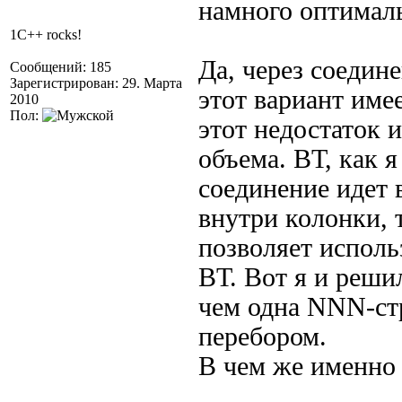
намного оптималь
1C++ rocks!
Да, через соедине
Сообщений: 185
Зарегистрирован: 29. Марта
этот вариант име
2010
Пол:
этот недостаток 
объема. ВТ, как 
соединение идет 
внутри колонки,
позволяет исполь
ВТ. Вот я и реши
чем одна NNN-ст
перебором.
В чем же именно 