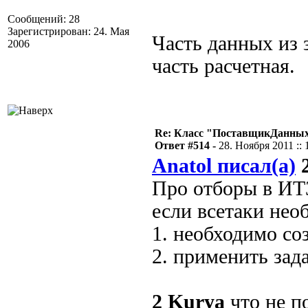
Сообщений: 28
Зарегистрирован: 24. Мая
Часть данных из
2006
часть расчетная.
Re: Класс "ПоставщикДанных"
Ответ #514 -
28. Ноября 2011 :: 
Anatol писал(а)
2
Про отборы в ИТЗ
если всетаки нео
1. необходимо со
2. применить за
2
Kurya
что не п