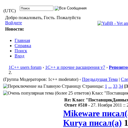
(UTC)
Добро пожаловать, Гость. Пожалуйста
Войдите
Новости:
Главная
Справка
Поиск
Вход
1С++ users forum
›
1С++ и прочие расширения v7
›
Репозито
2.
(Группа Модераторов: 1c++ moderator)
‹
Предыдущая Тема
|
Сл
Страницы:
1
...
33
34
[3
Класс "ПоставщикД
Re: Класс "ПоставщикДанных"
Ответ #510 -
27. Ноября 2011 :: 
Mikeware писал(
Kurya писал(а)
1