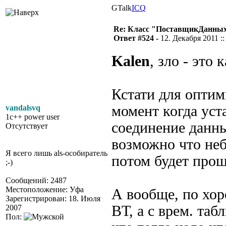
GTalk
ICQ
Re: Класс "ПоставщикДанных"
Ответ #524 -
12. Декабря 2011 ::
Kalen
, зло - это
Кстати для оптим
момент когда уст
vandalsvq
1c++ power user
соединение данны
Отсутствует
возможно что неб
Я всего лишь als-особиратель
потом будет прощ
;-)
Сообщений: 2487
Местоположение: Уфа
А вообще, по хор
Зарегистрирован: 18. Июля
ВТ, а с врем. та
2007
Пол: