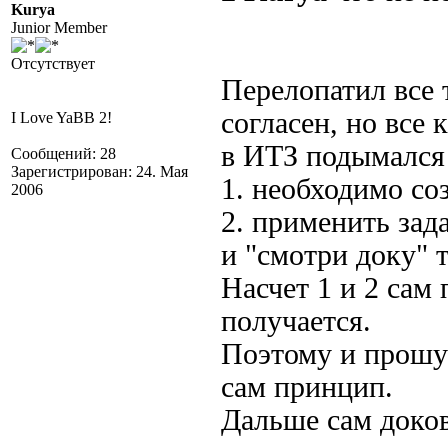
Kurya
Junior Member
Отсутствует
Перелопатил все 
согласен, но все
I Love YaBB 2!
в ИТЗ подымался 
Сообщений: 28
Зарегистрирован: 24. Мая
1. необходимо со
2006
2. применить за
и "смотри доку" 
Насчет 1 и 2 сам 
получается.
Поэтому и прошу
сам принцип.
Дальше сам доко