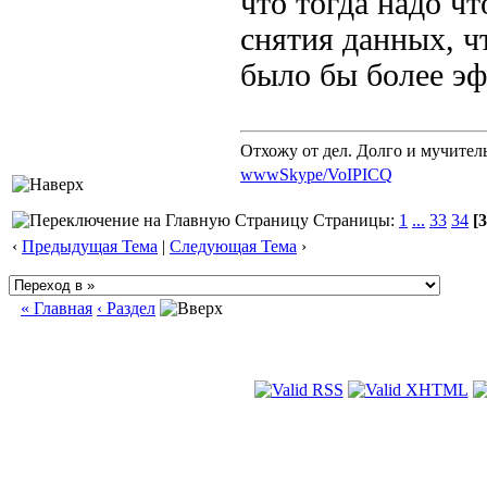
что тогда надо ч
снятия данных, ч
было бы более э
Отхожу от дел. Долго и мучител
www
Skype/VoIP
ICQ
Страницы:
1
...
33
34
[3
‹
Предыдущая Тема
|
Следующая Тема
›
« Главная
‹ Раздел