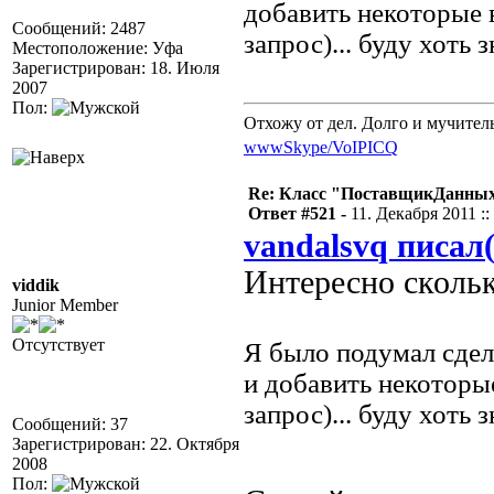
добавить некоторые 
Сообщений: 2487
запрос)... буду хоть 
Местоположение: Уфа
Зарегистрирован: 18. Июля
2007
Пол:
Отхожу от дел. Долго и мучител
www
Skype/VoIP
ICQ
Re: Класс "ПоставщикДанных"
Ответ #521 -
11. Декабря 2011 ::
vandalsvq писал(
Интересно скольк
viddik
Junior Member
Отсутствует
Я было подумал сдел
и добавить некоторы
запрос)... буду хоть 
Сообщений: 37
Зарегистрирован: 22. Октября
2008
Пол: