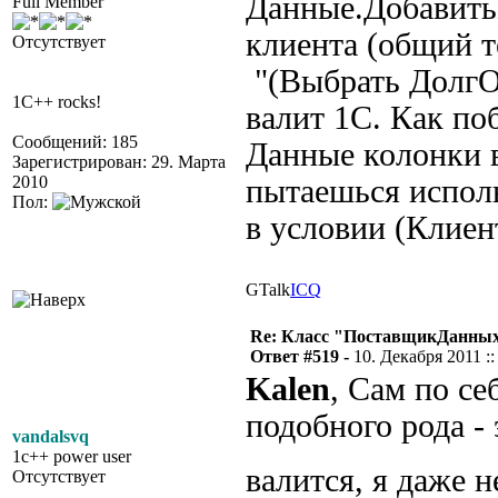
Данные.Добавить
Full Member
клиента (общий т
Отсутствует
"(Выбрать ДолгОс
1C++ rocks!
валит 1С. Как по
Сообщений: 185
Данные колонки в
Зарегистрирован: 29. Марта
2010
пытаешься исполь
Пол:
в условии (Клиен
GTalk
ICQ
Re: Класс "ПоставщикДанных"
Ответ #519 -
10. Декабря 2011 ::
Kalen
, Сам по се
подобного рода - 
vandalsvq
1c++ power user
валится, я даже 
Отсутствует