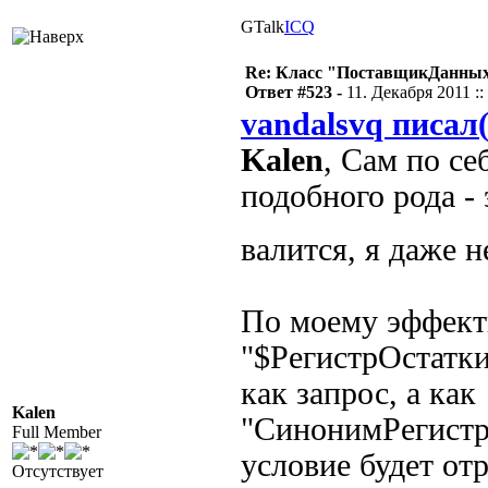
GTalk
ICQ
Re: Класс "ПоставщикДанных"
Ответ #523 -
11. Декабря 2011 ::
vandalsvq писал(
Kalen
, Сам по се
подобного рода - 
валится, я даже 
По моему эффект
"$РегистрОстатки
как запрос, а как
Kalen
"СинонимРегистр
Full Member
условие будет от
Отсутствует