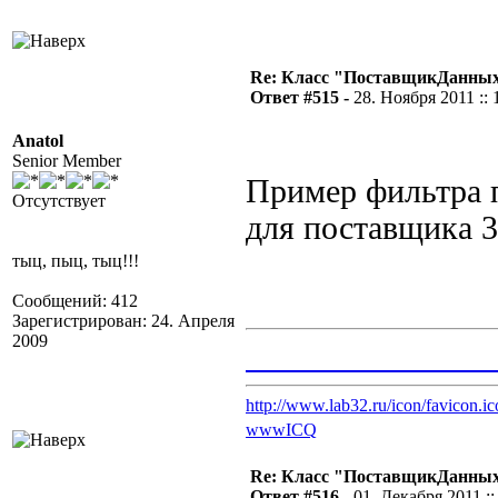
Re: Класс "ПоставщикДанных"
Ответ #515 -
28. Ноября 2011 :: 
Anatol
Senior Member
Пример фильтра
Отсутствует
для поставщика 3
тыц, пыц, тыц!!!
Сообщений: 412
Зарегистрирован: 24. Апреля
2009
_______________
http://www.lab32.ru/icon/favicon.ic
www
ICQ
Re: Класс "ПоставщикДанных"
Ответ #516 -
01. Декабря 2011 ::