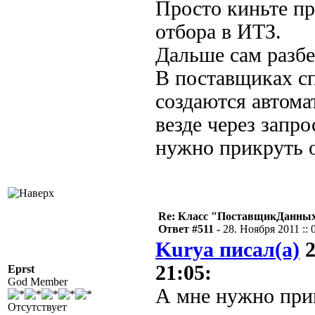
Просто киньте п
отбора в ИТЗ.
Дальше сам разбе
В поставщиках сп
создаются автома
везде через запр
нужно прикруть 
Re: Класс "ПоставщикДанных"
Ответ #511 -
28. Ноября 2011 :: 
Kurya писал(а)
2
21:05:
Eprst
God Member
А мне нужно при
Отсутствует