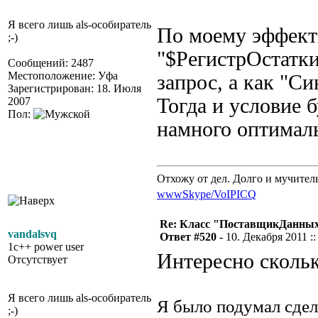
Я всего лишь als-особиратель
По моему эффект
;-)
"$РегистрОстатки
Сообщений: 2487
Местоположение: Уфа
запрос, а как "
Зарегистрирован: 18. Июля
Тогда и условие 
2007
Пол:
намного оптималь
Отхожу от дел. Долго и мучител
www
Skype/VoIP
ICQ
Re: Класс "ПоставщикДанных"
vandalsvq
Ответ #520 -
10. Декабря 2011 ::
1c++ power user
Интересно скольк
Отсутствует
Я всего лишь als-особиратель
Я было подумал сдел
;-)