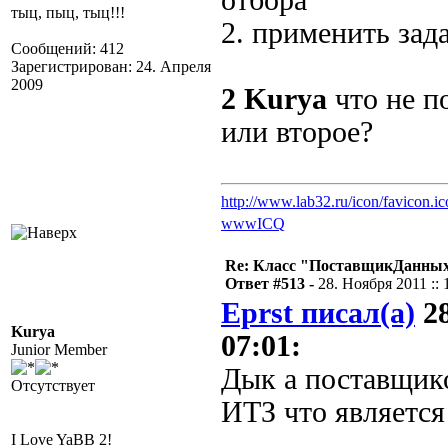
отбора
тыц, пыц, тыц!!!
2. применить за
Сообщений: 412
Зарегистрирован: 24. Апреля
2009
2
Kurya
что не п
или второе?
http://www.lab32.ru/icon/favicon.ic
www
ICQ
Re: Класс "ПоставщикДанных"
Ответ #513 -
28. Ноября 2011 :: 
Eprst писал(а)
28
Kurya
07:01:
Junior Member
Дык а поставщик
Отсутствует
ИТЗ что является
I Love YaBB 2!