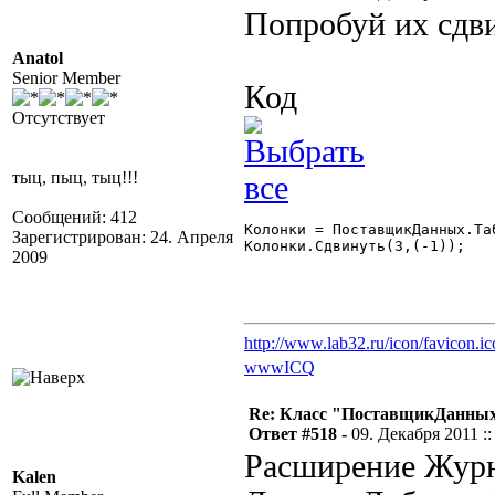
Попробуй их сдв
Anatol
Senior Member
Код
Отсутствует
тыц, пыц, тыц!!!
Сообщений: 412
Колонки = ПоставщикДанных.Та
Зарегистрирован: 24. Апреля
Колонки.Сдвинуть(3,(-1)); 

2009
http://www.lab32.ru/icon/favicon.ic
www
ICQ
Re: Класс "ПоставщикДанных"
Ответ #518 -
09. Декабря 2011 ::
Расширение Журн
Kalen