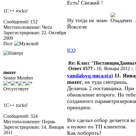
Есть! Свежий !
1C++ rocks!
Ну тогда не знаю
Сообщений: 152
Йокселя
Местоположение: Чита
Зарегистрирован: 22. Октября
2009
Пол:
ICQ
Re: Класс "ПоставщикДанных"
Ответ #577 -
16. Января 2012 :: 
mozer
vandalsvq писал(а)
11. Январ
Senior Member
mozer
, не туда смотришь.
Делаешь 2 поставщика. При 
Отсутствует
обновление второго. Но тебе
созданного параметризирован
1C++ rocks!
принципе.
Сообщений: 324
Все сделал отбор делается в
Местоположение: Пермь
а нужно по ТП клиентов.
Зарегистрирован: 14. Января
2011
Как побороть?