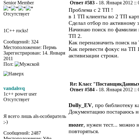
Senior Member
Ответ #583 -
18. Января 2012 :: 
Проблема с 2 ТП !
Отсутствует
в 1 ТП клиенты во 2 ТП кар
Сделал отбор по активному 
Начинаю поиск по фамилии к
1C++ rocks!
ТП 2.
Сообщений: 324
Как переназначить поиск на
Местоположение: Пермь
Как перевести фокус на ТП 
Зарегистрирован: 14. Января
активизации строки.
2011
Пол:
Re: Класс "ПоставщикДанных"
vandalsvq
Ответ #584 -
18. Января 2012 :: 
1c++ power user
Отсутствует
Dolly_EV
, про библиотеку к
Документацию постараюсь не
Я всего лишь als-особиратель
;-)
mozer
, нужен тест... можно
повторяться.
Сообщений: 2487
Местоположение: Уфа