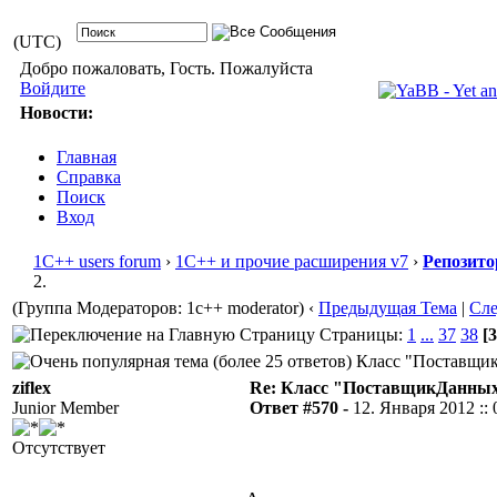
(UTC)
Добро пожаловать, Гость. Пожалуйста
Войдите
Новости:
Главная
Справка
Поиск
Вход
1С++ users forum
›
1С++ и прочие расширения v7
›
Репозито
2.
(Группа Модераторов: 1c++ moderator)
‹
Предыдущая Тема
|
Сл
Страницы:
1
...
37
38
[3
Класс "ПоставщикД
ziflex
Re: Класс "ПоставщикДанных"
Junior Member
Ответ #570 -
12. Января 2012 :: 
Отсутствует