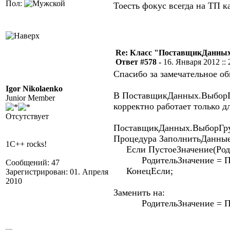
Пол:
Тоесть фокус всегда на ТП ка
Re: Класс "ПоставщикДанных"
Ответ #578 -
16. Января 2012 :: 
Спасибо за замечательное об
Igor Nikolaenko
В ПоставщикДанных.ВыборГру
Junior Member
корректно работает только д
Отсутствует
ПоставщикДанных.ВыборГру
Процедура ЗаполнитьДанныеУ
1C++ rocks!
Если ПустоеЗначение(Родит
РодительЗначение = Полу
Сообщений: 47
КонецЕсли;
Зарегистрирован: 01. Апреля
2010
Заменить на:
РодительЗначение = Полу