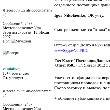
созданного поставщика данн
Я всего лишь als-особиратель
;-)
Igor Nikolaenko
, ОК учту.
Сообщений: 2487
Местоположение: Уфа
Смотрю начинается "отход" о
Зарегистрирован: 18. Июля
2007
Пол:
Отхожу от дел. Долго и мучител
www
Skype/VoIP
ICQ
Re: Класс "ПоставщикДанных"
Ответ #581 -
17. Января 2012 :: 
vandalsvq
1c++ power user
Уже почти официальная версия
Отсутствует
поставщиком проводок и с д
Скоро закончу и выложу по
Я всего лишь als-особиратель
;-)
+ обновил публикацию на ин
Сообщений: 2487
Местоположение: Уфа