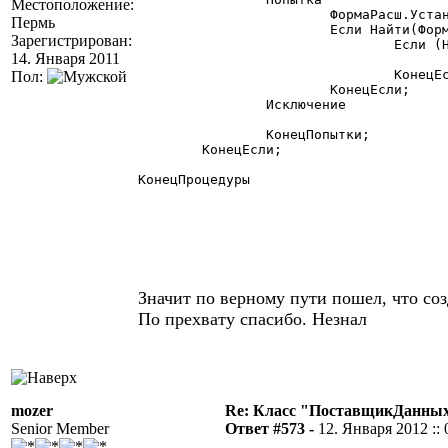
Местоположение:
			ФормаРасш.УстановитьФорму(Конт.Форма);

Пермь
			Если Найти(ФормаРасш.ПолныйТипОбъекта(),"Отчет") > 0 Тогда

Зарегистрирован:
				Если (Найти(ФормаРасш.ПолныйТипОбъекта(),"Журнал_")>0) ИЛИ (Найти(ФормаРасш.ПолныйТипОбъекта(),"Справочник_")>0)  Тогда

14. Января 2011
					ФСО = 0;
				КонецЕсли;

Пол:
			КонецЕсли;

		Исключение

		КонецПопытки;

	КонецЕсли;

КонецПроцедуры

Значит по верному пути пошел, что со
По прехвату спасибо. Незнал
mozer
Re: Класс "ПоставщикДанных"
Senior Member
Ответ #573 -
12. Января 2012 :: 