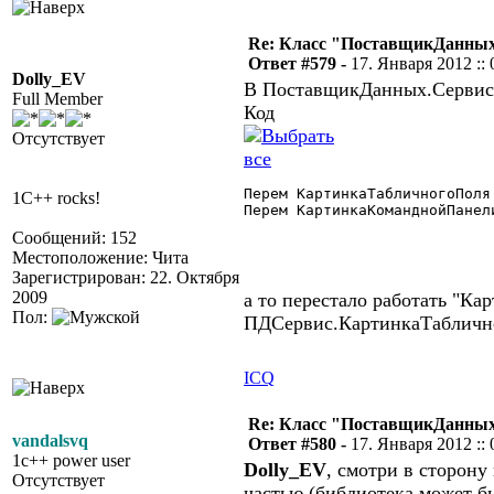
Re: Класс "ПоставщикДанных"
Ответ #579 -
17. Января 2012 :: 
Dolly_EV
В ПоставщикДанных.Сервис.e
Full Member
Код
Отсутствует
Перем КартинкаТабличногоПоля 
1C++ rocks!
Перем КартинкаКоманднойПанели
Сообщений: 152
Местоположение: Чита
Зарегистрирован: 22. Октября
2009
а то перестало работать "Ка
Пол:
ПДСервис.КартинкаТабличн
ICQ
Re: Класс "ПоставщикДанных"
vandalsvq
Ответ #580 -
17. Января 2012 :: 
1c++ power user
Dolly_EV
, смотри в сторону
Отсутствует
частью (библиотека может бы