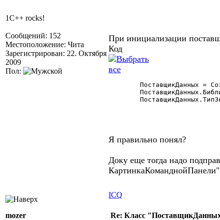
1C++ rocks!
Сообщений: 152
При инициализации поставщ
Местоположение: Чита
Код
Зарегистрирован: 22. Октября
2009
Пол:
	ПоставщикДанных = СоздатьОбъект("ПоставщикДанных");

	ПоставщикДанных.БиблиотекаКартинок = глПД_БиблиотекаКартинок;

	ПоставщикДанных.ТипЗначений = "Справочник.мбИдентификаторы";

Я правильно понял?
Доку еще тогда надо подпра
КартинкаКоманднойПанели" 
ICQ
mozer
Re: Класс "ПоставщикДанных"