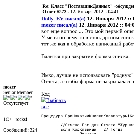
Re: Класс "ПоставщикДанных" -обсужден
Ответ #572 -
12. Января 2012 :: 04:41
Dolly_EV писал(а)
12. Января 2012 :: 
mozer писал(а)
12. Января 2012 :: 04:
вот еще вопрос ... Это мой первый оп
У меня по чему то в стандартном списк
тот же код в обработке написаный работ
Валится при закрытии формы списка.
Имхо, лучше не использовать "родную"
Отчета, а чтобы форма не закрывалас
mozer
Senior Member
Код
Отсутствует
Процедура ПриНажатииКнопкиКлавиатуры(Ко
1C++ rocks!
	//Отмена Esc для Отчета-"Журнала", "Справочника"

	Если КодКлавиши = 27 Тогда

Сообщений: 324
		Попытка
