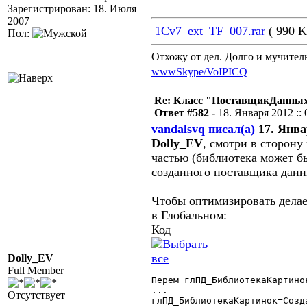
Зарегистрирован: 18. Июля
2007
1Cv7_ext_TF_007.rar
( 990 K
Пол:
Отхожу от дел. Долго и мучител
www
Skype/VoIP
ICQ
Re: Класс "ПоставщикДанных"
Ответ #582 -
18. Января 2012 :: 
vandalsvq писал(а)
17. Январ
Dolly_EV
, смотри в сторону
частью (библиотека может бы
созданного поставщика данн
Чтобы оптимизировать делае
в Глобальном:
Код
Dolly_EV
Full Member
Перем глПД_БиблиотекаКартинок
...

Отсутствует
глПД_БиблиотекаКартинок=Созд