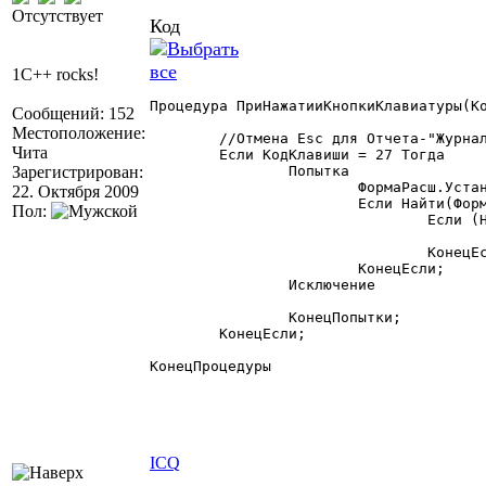
Отсутствует
Код
1C++ rocks!
Процедура ПриНажатииКнопкиКлавиатуры(Ко
Сообщений: 152
Местоположение:
	//Отмена Esc для Отчета-"Журнала", "Справочника"

Чита
	Если КодКлавиши = 27 Тогда

Зарегистрирован:
		Попытка

			ФормаРасш.УстановитьФорму(Конт.Форма);

22. Октября 2009
			Если Найти(ФормаРасш.ПолныйТипОбъекта(),"Отчет") > 0 Тогда

Пол:
				Если (Найти(ФормаРасш.ПолныйТипОбъекта(),"Журнал_")>0) ИЛИ (Найти(ФормаРасш.ПолныйТипОбъекта(),"Справочник_")>0)  Тогда

					ФСО = 0;
				КонецЕсли;

			КонецЕсли;

		Исключение

		КонецПопытки;

	КонецЕсли;

КонецПроцедуры

ICQ