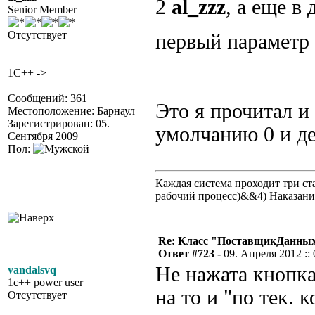
2
al_zzz
, а еще в
Senior Member
Отсутствует
первый параметр 
1C++ ->
Сообщений: 361
Это я прочитал и
Местоположение: Барнаул
Зарегистрирован: 05.
умолчанию 0 и де
Сентября 2009
Пол:
Каждая система проходит три 
рабочий процесс)&&4) Наказан
Re: Класс "ПоставщикДанных"
Ответ #723 -
09. Апреля 2012 :: 
Не нажата кнопка
vandalsvq
1c++ power user
на то и "по тек. 
Отсутствует