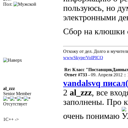
Пол:
пользуюсь, но ду
электронными ден
Сбор на клюшки 
Отхожу от дел. Долго и мучител
www
Skype/VoIP
ICQ
Re: Класс "ПоставщикДанных"
Ответ #733 -
09. Апреля 2012 :: 
vandalsvq писал(
al_zzz
2
al_zzz
, все вх
Senior Member
заполнены. Про к
Отсутствует
очень понимаю
1C++ ->