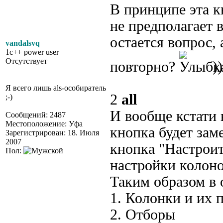
В принципе эта к
не предполагает 
остается вопрос, 
vandalsvq
1c++ power user
Отсутствует
повторно?
))
Я всего лишь als-особиратель
2
all
;-)
И вообще кстати 
Сообщений: 2487
Местоположение: Уфа
кнопка будет зам
Зарегистрирован: 18. Июля
2007
кнопка "Настроит
Пол:
настройки колоно
Таким образом в 
1. Колонки и их 
2. Отборы