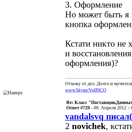
3. Оформление
Но может быть я 
кнопка оформлен
Кстати никто не 
и восстановления
оформления)?
Отхожу от дел. Долго и мучител
www
Skype/VoIP
ICQ
Re: Класс "ПоставщикДанных"
Ответ #729 -
09. Апреля 2012 :: 
vandalsvq писал(
2
novichek
, кста