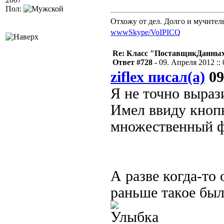
Пол:
Отхожу от дел. Долго и мучител
www
Skype/VoIP
ICQ
Re: Класс "ПоставщикДанных"
Ответ #728 -
09. Апреля 2012 :: 
ziflex писал(а)
09
Я не точно выраз
Имел ввиду кноп
множественный ф
А разве когда-то
раньше такое был