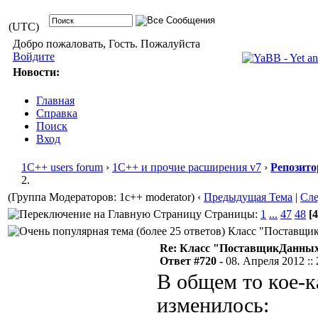
(UTC)
Добро пожаловать, Гость. Пожалуйста
Войдите
Новости:
Главная
Справка
Поиск
Вход
1С++ users forum
›
1С++ и прочие расширения v7
›
Репозито
2.
(Группа Модераторов: 1c++ moderator)
‹
Предыдущая Тема
|
Сл
Страницы:
1
...
47
48
[4
Класс "ПоставщикД
Re: Класс "ПоставщикДанных"
Ответ #720 -
08. Апреля 2012 :: 
В общем то кое-к
изменилось: