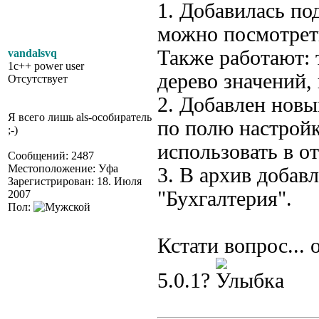
1. Добавилась по
можно посмотрет
Также работают: 
vandalsvq
1c++ power user
дерево значений,
Отсутствует
2. Добавлен новы
Я всего лишь als-особиратель
по полю настройк
;-)
использовать в от
Сообщений: 2487
Местоположение: Уфа
3. В архив доба
Зарегистрирован: 18. Июля
"Бухгалтерия".
2007
Пол:
Кстати вопрос... 
5.0.1?