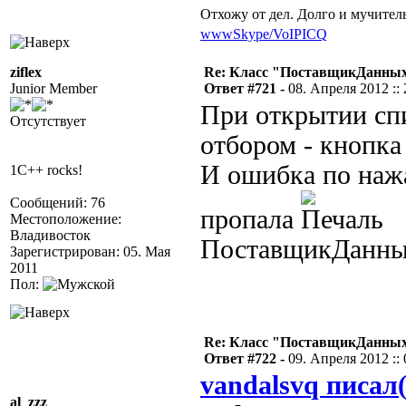
Отхожу от дел. Долго и мучител
www
Skype/VoIP
ICQ
ziflex
Re: Класс "ПоставщикДанных"
Junior Member
Ответ #721 -
08. Апреля 2012 :: 
При открытии сп
Отсутствует
отбором - кнопка 
И ошибка по нажа
1C++ rocks!
Сообщений: 76
пропала
Местоположение:
Владивосток
ПоставщикДанны
Зарегистрирован: 05. Мая
2011
Пол:
Re: Класс "ПоставщикДанных"
Ответ #722 -
09. Апреля 2012 :: 
vandalsvq писал(
al_zzz