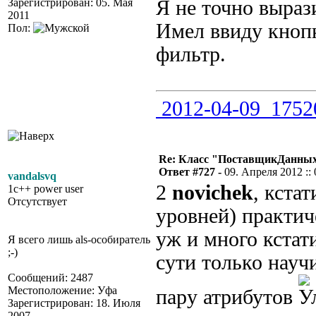
Зарегистрирован: 05. Мая
Я не точно выраз
2011
Имел ввиду кноп
Пол:
фильтр.
2012-04-09_1752
Re: Класс "ПоставщикДанных"
Ответ #727 -
09. Апреля 2012 :: 
vandalsvq
2
novichek
, кста
1c++ power user
Отсутствует
уровней) практич
уж и много кстат
Я всего лишь als-особиратель
;-)
сути только науч
Сообщений: 2487
Местоположение: Уфа
пару атрибутов
Зарегистрирован: 18. Июля
2007