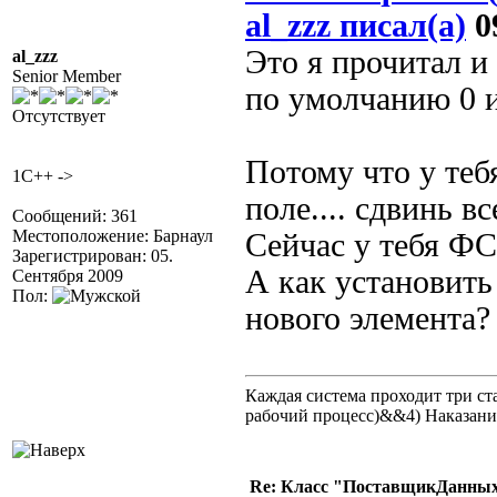
al_zzz писал(а)
09
Это я прочитал и
al_zzz
Senior Member
по умолчанию 0 и
Отсутствует
Потому что у теб
1C++ ->
поле.... сдвинь в
Сообщений: 361
Местоположение: Барнаул
Сейчас у тебя ФС
Зарегистрирован: 05.
А как установить
Сентября 2009
Пол:
нового элемента?
Каждая система проходит три 
рабочий процесс)&&4) Наказан
Re: Класс "ПоставщикДанных"