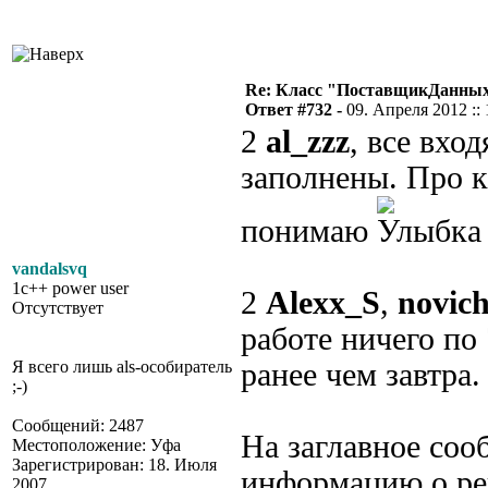
Re: Класс "ПоставщикДанных"
Ответ #732 -
09. Апреля 2012 :: 
2
al_zzz
, все вх
заполнены. Про к
понимаю
vandalsvq
1c++ power user
2
Alexx_S
,
novic
Отсутствует
работе ничего по 
Я всего лишь als-особиратель
ранее чем завтра.
;-)
Сообщений: 2487
На заглавное соо
Местоположение: Уфа
Зарегистрирован: 18. Июля
информацию о ре
2007