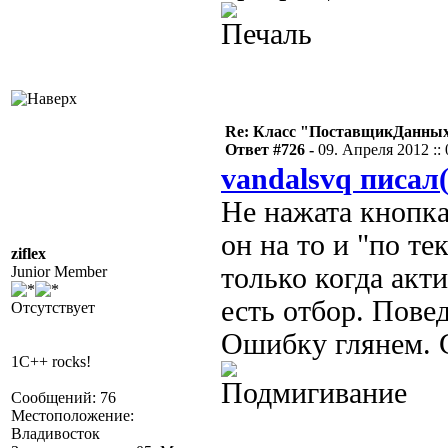
Re: Класс "ПоставщикДанных"
Ответ #726 -
09. Апреля 2012 :: 
vandalsvq писал(
Не нажата кнопк
он на то и "по те
ziflex
только когда акт
Junior Member
есть отбор. Пове
Отсутствует
Ошибку глянем. 
1C++ rocks!
Сообщений: 76
Местоположение:
Владивосток