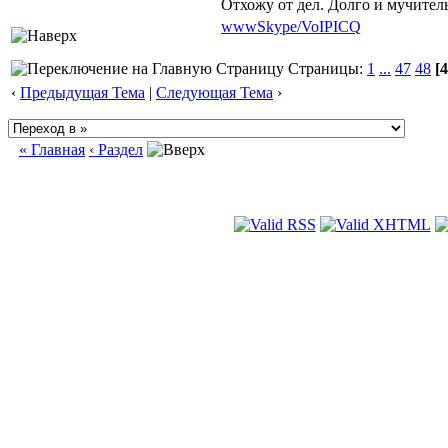
Отхожу от дел. Долго и мучител
www
Skype/VoIP
ICQ
Страницы:
1
...
47
48
[4
‹
Предыдущая Тема
|
Следующая Тема
›
« Главная
‹ Раздел