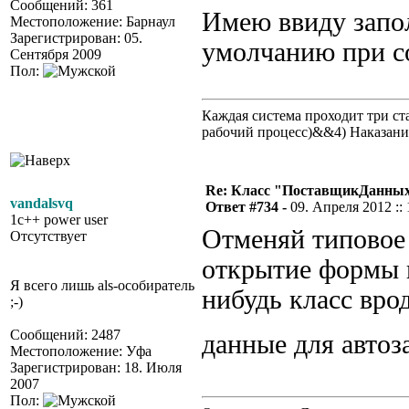
Сообщений: 361
Имею ввиду запо
Местоположение: Барнаул
Зарегистрирован: 05.
умолчанию при со
Сентября 2009
Пол:
Каждая система проходит три 
рабочий процесс)&&4) Наказан
Re: Класс "ПоставщикДанных"
vandalsvq
Ответ #734 -
09. Апреля 2012 :: 
1c++ power user
Отменяй типовое
Отсутствует
открытие формы и
Я всего лишь als-особиратель
нибудь класс вро
;-)
Сообщений: 2487
данные для автоз
Местоположение: Уфа
Зарегистрирован: 18. Июля
2007
Пол: