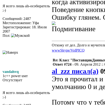
когда активизиро
Я всего лишь als-особиратель
Поведение кнопк
;-)
Ошибку глянем. 
Сообщений: 2487
Местоположение: Уфа
Зарегистрирован: 18. Июля
2007
Пол:
Отхожу от дел. Долго и мучител
www
Skype/VoIP
ICQ
Re: Класс "ПоставщикДанных"
Ответ #724 -
09. Апреля 2012 :: 
al_zzz писал(а)
09
vandalsvq
1c++ power user
Это я прочитал и
Отсутствует
умолчанию 0 и де
Я всего лишь als-особиратель
;-)
Потому что у теб