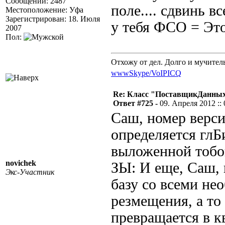
Сообщений: 2487
поле.... сдвинь в
Местоположение: Уфа
Зарегистрирован: 18. Июля
у тебя ФСО = Это
2007
Пол:
Отхожу от дел. Долго и мучител
www
Skype/VoIP
ICQ
Re: Класс "ПоставщикДанных"
Ответ #725 -
09. Апреля 2012 :: 
Саш, номер верс
определяется гл
выложенной тобо
novichek
ЗЫ: И еще, Саш, 
Экс-Участник
базу со всеми не
резмещения, а то
превращается в кв