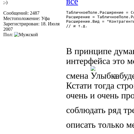
;-)
ТабличноеПоле.Расширение = С
Сообщений: 2487
Расширение = ТабличноеПоле.Ра
Местоположение: Уфа
Расширение.Вид = "Контрагенты
Зарегистрирован: 18. Июля
// и т.д. 

2007
Пол:
В принципе дума
интерфейса это м
смена
а буд
Кстати тогда стр
очень и очень пр
соблюдать ряд т
описать только м