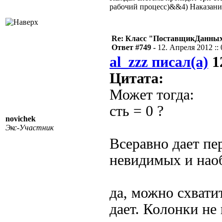
рабочий процесс)&&4) Наказан
Re: Класс "ПоставщикДанных"
Ответ #749 -
12. Апреля 2012 :: 
al_zzz писал(а)
12
Цитата:
Может тогда:
сть = 0 ?
novichek
Экс-Участник
Всеравно дает пе
невидимых и нао
да, можно схвати
дает. Колонки не