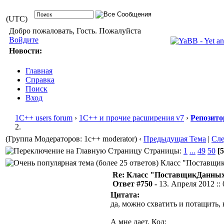
(UTC)
Добро пожаловать, Гость. Пожалуйста
Войдите
Новости:
Главная
Справка
Поиск
Вход
1С++ users forum
›
1С++ и прочие расширения v7
›
Репозито
2.
(Группа Модераторов: 1c++ moderator)
‹
Предыдущая Тема
|
Сл
Страницы:
1
...
49
50
[5
Класс "ПоставщикД
Re: Класс "ПоставщикДанных"
Ответ #750 -
13. Апреля 2012 :: 
Цитата:
да, можно схватить и потащить, 
А мне дает. Код: