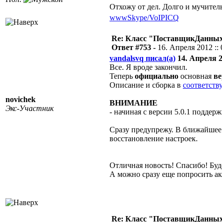
Отхожу от дел. Долго и мучител
www
Skype/VoIP
ICQ
Re: Класс "ПоставщикДанных"
Ответ #753 -
16. Апреля 2012 :: 
vandalsvq писал(а)
14. Апреля 20
Все. Я вроде закончил.
Теперь
официально
основная
ве
Описание и сборка в
соответств
novichek
ВНИМАНИЕ
Экс-Участник
- начиная с версии 5.0.1 поддер
Сразу предупрежу. В ближайшее 
восстановление настроек.
Отличная новость! Спасибо! Буд
А можно сразу еще попросить а
Re: Класс "ПоставщикДанных"