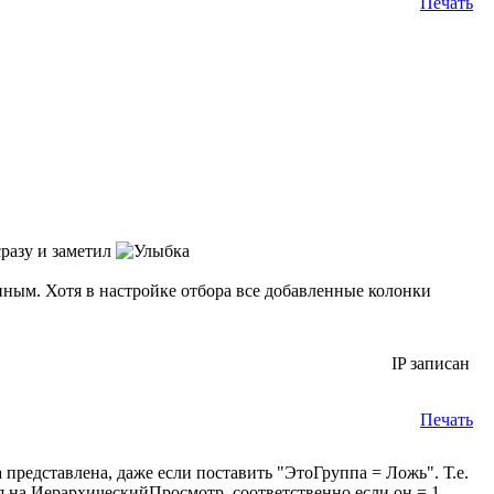
Печать
сразу и заметил
нным. Хотя в настройке отбора все добавленные колонки
IP записан
Печать
а представлена, даже если поставить "ЭтоГруппа = Ложь". Т.е.
я на ИерархическийПросмотр, соответственно если он = 1,