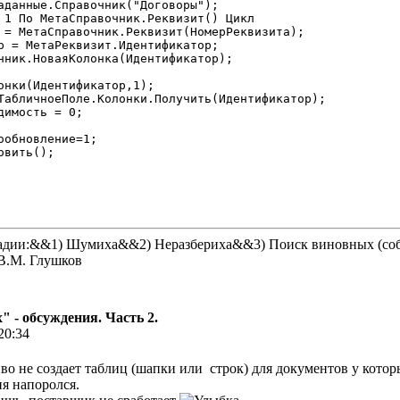
стадии:&&1) Шумиха&&2) Неразбериха&&3) Поиск виновных (со
В.М. Глушков
 - обсуждения. Часть 2.
20:34
иво не создает таблиц (шапки или строк) для документов у кото
ня напоролся.