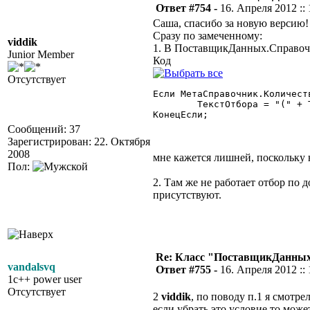
Ответ #754 -
16. Апреля 2012 :: 
Саша, спасибо за новую версию!
Сразу по замеченному:
viddik
1. В ПоставщикДанных.Справоч
Junior Member
Код
Отсутствует
Если МетаСправочник.Количест
	ТекстОтбора = "(" + ТекстОтбора + " or [ОсновнаяТаблица].isfolder = 1)";

КонецЕсли; 

Сообщений: 37
Зарегистрирован: 22. Октября
2008
мне кажется лишней, поскольку н
Пол:
2. Там же не работает отбор по
присутствуют.
Re: Класс "ПоставщикДанных"
vandalsvq
Ответ #755 -
16. Апреля 2012 :: 
1c++ power user
Отсутствует
2
viddik
, по поводу п.1 я смотре
если убрать это условие то мож