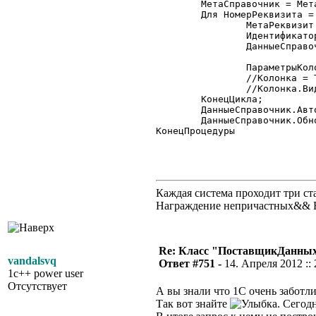
	МетаСправочник = Метаданные.Справочник("Договоры");

	Для НомерРеквизита = 1 По МетаСправочник.Реквизит() Цикл

		МетаРеквизит = МетаСправочник.Реквизит(НомерРеквизита);

		Идентификатор = МетаРеквизит.Идентификатор;

		ДанныеСправочник.НоваяКолонка(Идентификатор);

		ПараметрыКолонки(Идентификатор,1);

		//Колонка = ТабличноеПоле.Колонки.Получить(Идентификатор);

		//Колонка.Видимость = 0;

	КонецЦикла;

	ДанныеСправочник.Автообновление=1;

	ДанныеСправочник.Обновить();

КонецПроцедуры 

Каждая система проходит три 
Награждение непричастных&& 
Re: Класс "ПоставщикДанных"
vandalsvq
Ответ #751 -
14. Апреля 2012 :: 
1c++ power user
Отсутствует
А вы знали что 1С очень заботл
Так вот знайте
. Сегод