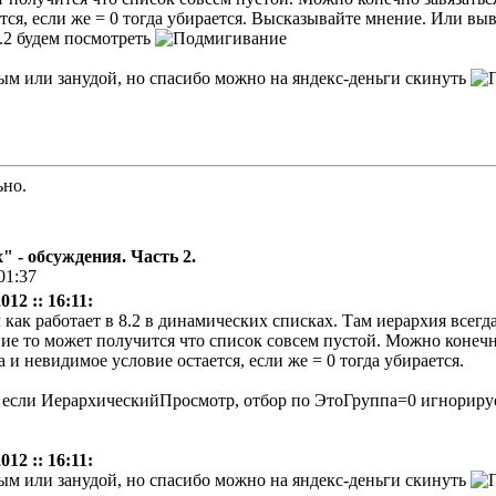
ется, если же = 0 тогда убирается. Высказывайте мнение. Или вы
п.2 будем посмотреть
ым или занудой, но спасибо можно на яндекс-деньги скинуть
ьно.
 - обсуждения. Часть 2.
01:37
12 :: 16:11:
л как работает в 8.2 в динамических списках. Там иерархия всег
ловие то может получится что список совсем пустой. Можно конеч
а и невидимое условие остается, если же = 0 тогда убирается.
но, если ИерархическийПросмотр, отбор по ЭтоГруппа=0 игнориру
12 :: 16:11:
ым или занудой, но спасибо можно на яндекс-деньги скинуть