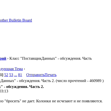
рий
› Класс "ПоставщикДанных" - обсуждения. Часть
едующая Тема
›
1]
52
53
...
81
Отправить
Печать
анных" - обсуждения. Часть 2. (число прочтений - 460989 )
 - обсуждения. Часть 2.
03:13
но "бросить" не дает. Колонки не исчезают и не появляются.