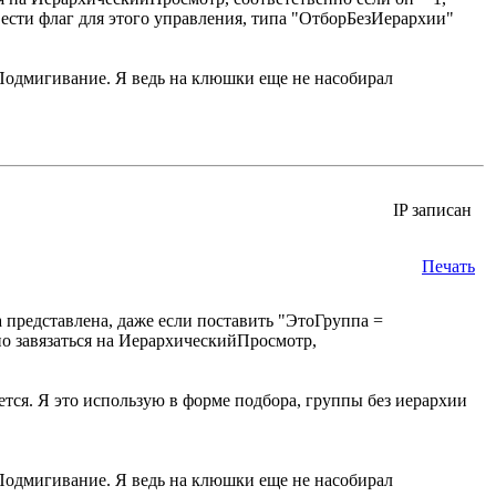
вести флаг для этого управления, типа "ОтборБезИерархии"
. Я ведь на клюшки еще не насобирал
IP записан
Печать
да представлена, даже если поставить "ЭтоГруппа =
но завязаться на ИерархическийПросмотр,
ется. Я это использую в форме подбора, группы без иерархии
. Я ведь на клюшки еще не насобирал