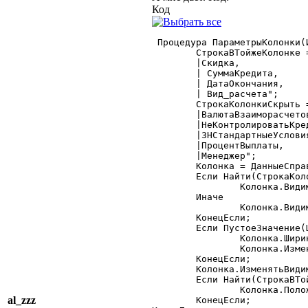
Код
 Процедура ПараметрыКолонки(
	СтрокаВТойжеКолонке = "

	|Скидка,

	| СуммаКредита,

	| ДатаОкончания,

	| Вид_расчета";

	СтрокаКолонкиСкрыть = "

	|ВалютаВзаиморасчетов,

	|НеКонтролироватьКредит,

	|ЗНСтандартныеУсловия,

	|ПроцентВыплаты,

	|Менеджер";

	Колонка = ДанныеСправочник.ТабличноеПоле.Колонки.Получить(Идентификатор);

	Если Найти(СтрокаКолонкиСкрыть,Идентификатор) = 0 Тогда

		Колонка.Видимость = Видимость;

	Иначе

		Колонка.Видимость = 0;

	КонецЕсли;

	Если ПустоеЗначение(Ширина)=0 Тогда

		Колонка.Ширина		= Ширина;

		Колонка.ИзменениеРазмера  = ИзменениеРазмера;

	КонецЕсли;

	Колонка.ИзменятьВидимость = 0;

	Если Найти(СтрокаВТойжеКолонке,Идентификатор)<>0 Тогда

		Колонка.Положение = 1;//В той же строке

al_zzz
	КонецЕсли;
