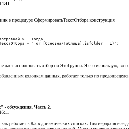
14:41
ник в процедуре СформироватьТекстОтбора конструкция
воУровней > 1 Тогда

е дает использовать отбор по ЭтоГруппа. Я его использую, вот 
 добавленным колонкам данных, работает только по предопределе
 - обсуждения. Часть 2.
16:11
л как работает в 8.2 в динамических списках. Там иерархия всегд
ет получится что список совсем пустой. Можно конечно завязатьс