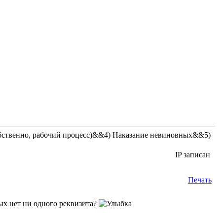
бственно, рабочий процесс)&&4) Наказание невиновных&&5)
IP записан
Печать
рых нет ни одного реквизита?