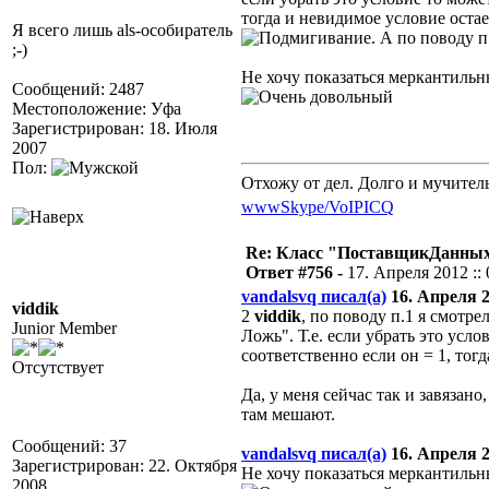
тогда и невидимое условие оста
Я всего лишь als-особиратель
. А по поводу 
;-)
Не хочу показаться меркантильн
Сообщений: 2487
Местоположение: Уфа
Зарегистрирован: 18. Июля
2007
Пол:
Отхожу от дел. Долго и мучител
www
Skype/VoIP
ICQ
Re: Класс "ПоставщикДанных"
Ответ #756 -
17. Апреля 2012 :: 
vandalsvq писал(а)
16. Апреля 20
viddik
2
viddik
, по поводу п.1 я смотре
Junior Member
Ложь". Т.е. если убрать это ус
соответственно если он = 1, тогд
Отсутствует
Да, у меня сейчас так и завяза
там мешают.
Сообщений: 37
vandalsvq писал(а)
16. Апреля 20
Зарегистрирован: 22. Октября
Не хочу показаться меркантильн
2008