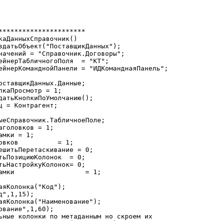
**********************

каДанныхСправочник()

 = Контрагент;

 = 1;

вание",1,60);
