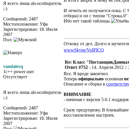
В итоге запрос к нему не постр
Я всего лишь als-особиратель
;-)
И лечить не получается пока. С 
отбора) и он с типом "Строка.0"
Сообщений: 2487
Ибо нет такой таблицы
Местоположение: Уфа
Зарегистрирован: 18. Июля
2007
Пол:
Отхожу от дел. Долго и мучител
www
Skype/VoIP
ICQ
Re: Класс "ПоставщикДанных"
vandalsvq
Ответ #752 -
14. Апреля 2012 :: 
1c++ power user
Все. Я вроде закончил.
Отсутствует
Теперь
официально
основная
ве
Описание и сборка в
соответств
Я всего лишь als-особиратель
ВНИМАНИЕ
;-)
- начиная с версии 5.0.1 поддер
Сообщений: 2487
Сразу предупрежу. В ближайшее 
Местоположение: Уфа
восстановление настроек.
Зарегистрирован: 18. Июля
2007
Пол: