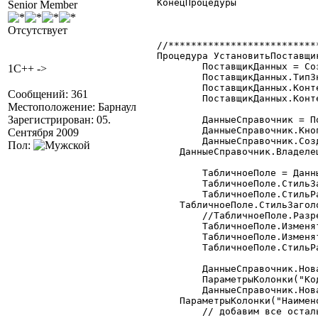
КонецПроцедуры

Senior Member
Отсутствует
//**************************
Процедура УстановитьПоставщи
	ПоставщикДанных = СоздатьОбъект("ПоставщикДанных");

1C++ ->
	ПоставщикДанных.ТипЗначений = "Справочник.Договоры";

	ПоставщикДанных.КонтейнерТабличногоПоля  = "КТ";

Сообщений: 361
	ПоставщикДанных.КонтейнерКоманднойПанели = "ИДКоманднаяПанель";

Местоположение: Барнаул
Зарегистрирован: 05.
	ДанныеСправочник = ПоставщикДанных.Данные;

	ДанныеСправочник.КнопкаПросмотр = 1;

Сентября 2009
	ДанныеСправочник.СоздатьКнопкиПоУмолчанию();

Пол:
    ДанныеСправочник.Владелец
	ТабличноеПоле = ДанныеСправочник.ТабличноеПоле;

	ТабличноеПоле.СтильЗаголовков = 1;

	ТабличноеПоле.СтильРамки = 1;

    ТабличноеПоле.СтильЗаголовков	  
	//ТабличноеПоле.РазрешитьПеретаскивание = 0;

	ТабличноеПоле.ИзменятьПозициюКолонок  = 0;

	ТабличноеПоле.ИзменятьНастройкуКолонок= 0;

	ТабличноеПоле.СтильРамки		  = 1;

	ДанныеСправочник.НоваяКолонка("Код");

	ПараметрыКолонки("Код",1,15);

	ДанныеСправочник.НоваяКолонка("Наименование");

    ПараметрыКолонки("Наимено
	// добавим все остальные колонки по метаданным но скроем их
