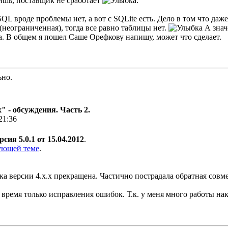
оишь, поставщик не сработает
.
SQL вроде проблемы нет, а вот с SQLite есть. Дело в том что даж
 (неограниченная), тогда все равно таблицы нет.
А знач
. В общем я пошел Саше Орефкову напишу, может что сделает.
ьно.
 - обсуждения. Часть 2.
21:36
рсия 5.0.1 от 15.04.2012
.
ующей теме
.
жка версии 4.х.х прекращена. Частично пострадала обратная сов
время только исправления ошибок. Т.к. у меня много работы на