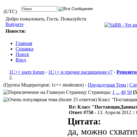
(UTC)
Добро пожаловать, Гость. Пожалуйста
Войдите
Новости:
Главная
Справка
Поиск
Вход
1С++ users forum
›
1С++ и прочие расширения v7
›
Репозито
2.
(Группа Модераторов: 1c++ moderator)
‹
Предыдущая Тема
|
Сл
Страницы:
1
...
49
50
[5
Класс "ПоставщикД
Re: Класс "ПоставщикДанных"
Ответ #750 -
13. Апреля 2012 :: 
Цитата:
да, можно схватит