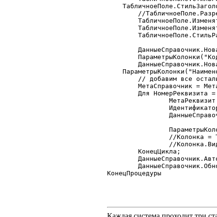
    ТабличноеПоле.СтильЗаголовков	  
	//ТабличноеПоле.РазрешитьПеретаскивание = 0;

	ТабличноеПоле.ИзменятьПозициюКолонок  = 0;

	ТабличноеПоле.ИзменятьНастройкуКолонок= 0;

	ТабличноеПоле.СтильРамки		  = 1;

	ДанныеСправочник.НоваяКолонка("Код");

	ПараметрыКолонки("Код",1,15);

	ДанныеСправочник.НоваяКолонка("Наименование");

    ПараметрыКолонки("Наимено
	// добавим все остальные колонки по метаданным но скроем их

	МетаСправочник = Метаданные.Справочник("Договоры");

	Для НомерРеквизита = 1 По МетаСправочник.Реквизит() Цикл

		МетаРеквизит = МетаСправочник.Реквизит(НомерРеквизита);

		Идентификатор = МетаРеквизит.Идентификатор;

		ДанныеСправочник.НоваяКолонка(Идентификатор);

		ПараметрыКолонки(Идентификатор,1);

		//Колонка = ТабличноеПоле.Колонки.Получить(Идентификатор);

		//Колонка.Видимость = 0;

	КонецЦикла;

	ДанныеСправочник.Автообновление=1;

	ДанныеСправочник.Обновить();

КонецПроцедуры 

Каждая система проходит три 