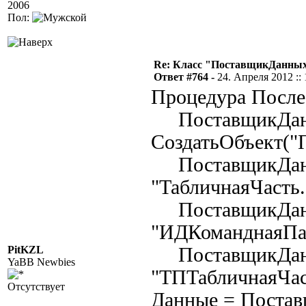
2006
Пол:
Re: Класс "ПоставщикДанных"
Ответ #764 -
24. Апреля 2012 :: 
Процедура Посл
ПоставщикДан
СоздатьОбъект("
ПоставщикДанн
"ТабличнаяЧасть.
ПоставщикДанн
"ИДКоманднаяПа
PitKZL
ПоставщикДанн
YaBB Newbies
"ТПТабличнаяЧас
Отсутствует
Данные = Поста