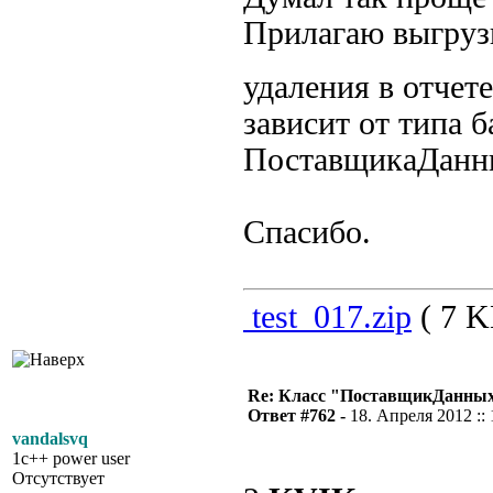
Прилагаю выгруз
удаления в отче
зависит от типа 
ПоставщикаДанны
Спасибо.
test_017.zip
( 7 K
Re: Класс "ПоставщикДанных"
Ответ #762 -
18. Апреля 2012 :: 
vandalsvq
1c++ power user
Отсутствует