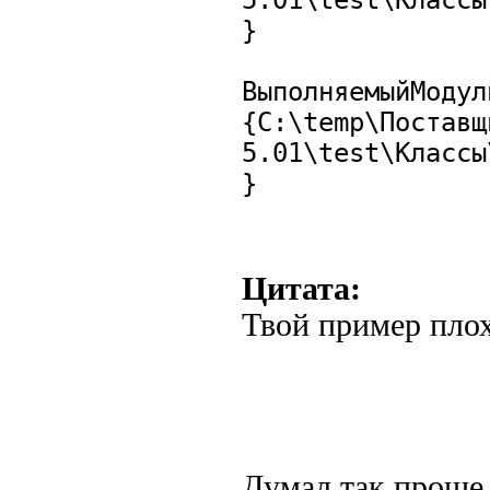
5.01\test\Классы
}
ВыполняемыйМодул
{C:\temp\Поставщ
5.01\test\Классы
}
Цитата:
Твой пример плох
Думал так проще