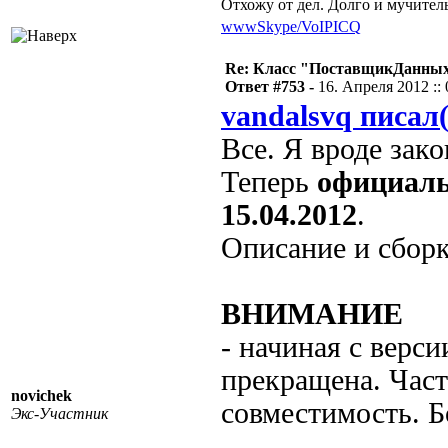
Отхожу от дел. Долго и мучител
www
Skype/VoIP
ICQ
Re: Класс "ПоставщикДанных"
Ответ #753 -
16. Апреля 2012 :: 
vandalsvq писал(
Все. Я вроде зако
Теперь
официал
15.04.2012
.
Описание и сбор
ВНИМАНИЕ
- начиная с верси
прекращена. Част
novichek
совместимость. Б
Экс-Участник