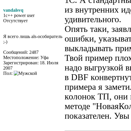
1С. А стандартны
из внутренних ид
vandalsvq
1c++ power user
удивительного.
Отсутствует
Опять таки, заяв
Я всего лишь als-особиратель
ошибки, указыват
;-)
выкладывать при
Сообщений: 2487
Твой пример плох
Местоположение: Уфа
Зарегистрирован: 18. Июля
надо выгрузкой в
2007
Пол:
в DBF конвертнут
примера я замети
колонок ТП, они 
методе "НоваяКол
показателен. Увы