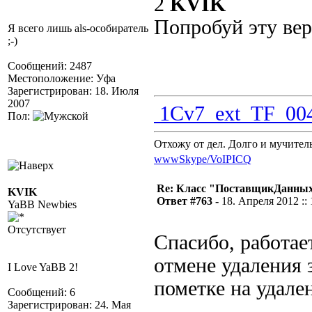
2
KVIK
Попробуй эту ве
Я всего лишь als-особиратель
;-)
Сообщений: 2487
Местоположение: Уфа
Зарегистрирован: 18. Июля
2007
1Cv7_ext_TF_004
Пол:
Отхожу от дел. Долго и мучител
www
Skype/VoIP
ICQ
Re: Класс "ПоставщикДанных"
KVIK
Ответ #763 -
18. Апреля 2012 :: 
YaBB Newbies
Отсутствует
Спасибо, работае
отмене удаления 
I Love YaBB 2!
пометке на удален
Сообщений: 6
Зарегистрирован: 24. Мая