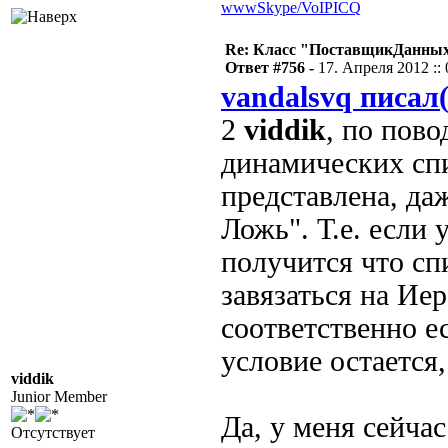
www
Skype/VoIP
ICQ
Re: Класс "ПоставщикДанных"
Ответ #756 -
17. Апреля 2012 :: 
vandalsvq писал(
2
viddik
, по пово
динамических спи
представлена, да
Ложь". Т.е. если 
получится что сп
завязаться на Ие
соответственно е
условие остается,
viddik
Junior Member
Да, у меня сейчас
Отсутствует