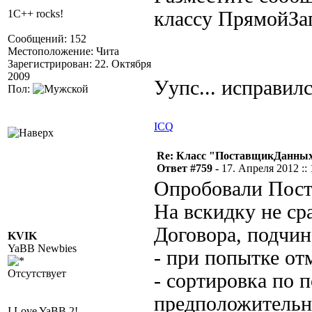
1C++ rocks!
классу ПрямойЗа
Сообщений: 152
Местоположение: Чита
Зарегистрирован: 22. Октября
2009
Уупс... исправилс
Пол:
ICQ
Re: Класс "ПоставщикДанных"
Ответ #759 -
17. Апреля 2012 :: 
Опробовали Пос
На вскидку не ср
Договора, подчин
KVIK
YaBB Newbies
- при попытке от
Отсутствует
- сортировка по 
предположительно
I Love YaBB 2!