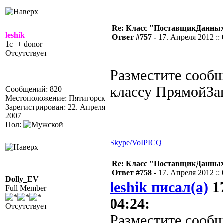
Re: Класс "ПоставщикДанных"
leshik
Ответ #757 -
17. Апреля 2012 :: 
1c++ donor
Отсутствует
Разместите сообщ
классу ПрямойЗа
Сообщений: 820
Местоположение: Пятигорск
Зарегистрирован: 22. Апреля
2007
Пол:
Skype/VoIP
ICQ
Re: Класс "ПоставщикДанных"
Ответ #758 -
17. Апреля 2012 :: 
Dolly_EV
leshik писал(а)
17
Full Member
04:24:
Отсутствует
Разместите сообщ