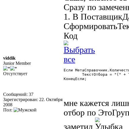
Сразу по замечен
1. В ПоставщикД
СформироватьТек
Код
viddik
Junior Member
Если МетаСправочник.Количест
Отсутствует
	ТекстОтбора = "(" + ТекстОтбора + " or [ОсновнаяТаблица].isfolder = 1)";

КонецЕсли; 

Сообщений: 37
Зарегистрирован: 22. Октября
мне кажется лишн
2008
Пол:
отбор по ЭтоГруп
заметил