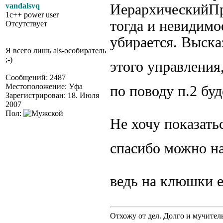
vandalsvq
ИерархическийПро
1c++ power user
тогда и невидимое
Отсутствует
убирается. Выска
Я всего лишь als-особиратель
;-)
этого управлени
Сообщений: 2487
Местоположение: Уфа
по поводу п.2 бу
Зарегистрирован: 18. Июля
2007
Пол:
Не хочу показать
спасибо можно на
ведь на клюшки 
Отхожу от дел. Долго и мучител