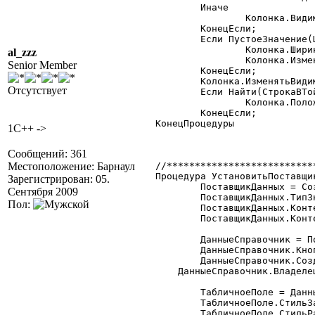
	Иначе

		Колонка.Видимость = 0;

	КонецЕсли;

	Если ПустоеЗначение(Ширина)=0 Тогда

		Колонка.Ширина		= Ширина;

al_zzz
		Колонка.ИзменениеРазмера  = ИзменениеРазмера;

Senior Member
	КонецЕсли;

	Колонка.ИзменятьВидимость = 0;

Отсутствует
	Если Найти(СтрокаВТойжеКолонке,Идентификатор)<>0 Тогда

		Колонка.Положение = 1;//В той же строке

	КонецЕсли;

КонецПроцедуры

1C++ ->
Сообщений: 361
Местоположение: Барнаул
//**************************
Процедура УстановитьПоставщи
Зарегистрирован: 05.
	ПоставщикДанных = СоздатьОбъект("ПоставщикДанных");

Сентября 2009
	ПоставщикДанных.ТипЗначений = "Справочник.Договоры";

Пол:
	ПоставщикДанных.КонтейнерТабличногоПоля  = "КТ";

	ПоставщикДанных.КонтейнерКоманднойПанели = "ИДКоманднаяПанель";

	ДанныеСправочник = ПоставщикДанных.Данные;

	ДанныеСправочник.КнопкаПросмотр = 1;

	ДанныеСправочник.СоздатьКнопкиПоУмолчанию();

    ДанныеСправочник.Владелец
	ТабличноеПоле = ДанныеСправочник.ТабличноеПоле;

	ТабличноеПоле.СтильЗаголовков = 1;

	ТабличноеПоле.СтильРамки = 1;
