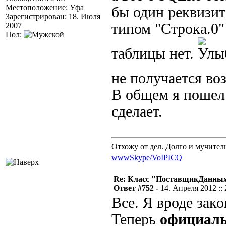
Местоположение: Уфа
бы один реквизит
Зарегистрирован: 18. Июля
типом "Строка.0" 
2007
Пол:
таблицы нет.
не получается в
В общем я пошел
сделает.
Отхожу от дел. Долго и мучител
www
Skype/VoIP
ICQ
Re: Класс "ПоставщикДанных"
Ответ #752 -
14. Апреля 2012 :: 
Все. Я вроде зако
Теперь
официал