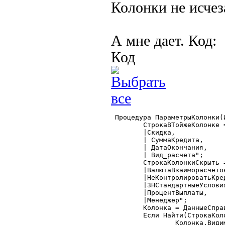
Колонки не исчез
А мне дает. Код:
Код
 Процедура ПараметрыКолонки(
	СтрокаВТойжеКолонке = "

	|Скидка,

	| СуммаКредита,

	| ДатаОкончания,

	| Вид_расчета";

	СтрокаКолонкиСкрыть = "

	|ВалютаВзаиморасчетов,

	|НеКонтролироватьКредит,

	|ЗНСтандартныеУсловия,

	|ПроцентВыплаты,

	|Менеджер";

	Колонка = ДанныеСправочник.ТабличноеПоле.Колонки.Получить(Идентификатор);

	Если Найти(СтрокаКолонкиСкрыть,Идентификатор) = 0 Тогда

		Колонка.Видимость = Видимость;
