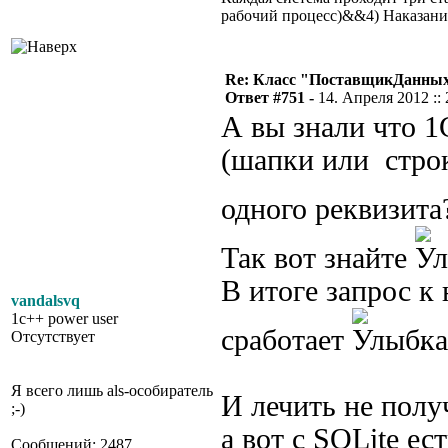
рабочий процесс)&&4) Наказан
Re: Класс "ПоставщикДанных"
Ответ #751 -
14. Апреля 2012 :: 
А вы знали что 1
(шапки или строк
одного реквизит
Так вот знайте
В итоге запрос к
vandalsvq
1c++ power user
сработает
.
Отсутствует
Я всего лишь als-особиратель
И лечить не полу
;-)
а вот с SQLite ес
Сообщений: 2487