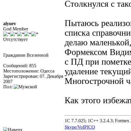
Столкнулся с так
Пытаюсь реализо
alyuev
God Member
списка справочн
Отсутствует
делаю маленькой
Формексом Видим
Гражданин Вселенной
с ПД при пометке
Сообщений: 855
удаление текущий
Местоположение: Одесса
Зарегистрирован: 07. Декабря
Многострочной ч
2007
Пол:
Как этого избежа
1C 7.7.025; 1C++ 3.2.4.3; Formex 2
Skype/VoIP
ICQ