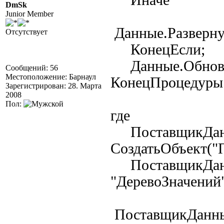
Иначе
DmSk
Junior Member
Данные.Разверн
Отсутствует
КонецЕсли
Данные.Обнови
Сообщений: 56
Местоположение: Барнаул
КонецПроцедуры
Зарегистрирован: 28. Марта
2008
Пол:
где
ПоставщикДан
СоздатьОбъект("
ПоставщикДанн
"ДеревоЗначений"
ПоставщикДанны