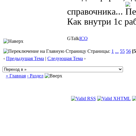
справочника...
Как внутри 1с ра
GTalk
ICQ
Страницы:
1
...
55
56
[5
‹
Предыдущая Тема
|
Следующая Тема
›
« Главная
‹ Раздел