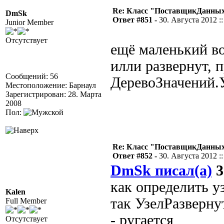
Re: Класс "ПоставщикДанных"
DmSk
Ответ #851 -
30. Августа 2012 ::
Junior Member
Отсутствует
ещё маленький во
илли развернут, 
Сообщений: 56
ДеревоЗначений.У
Местоположение: Барнаул
Зарегистрирован: 28. Марта
2008
Пол:
Re: Класс "ПоставщикДанных"
Ответ #852 -
30. Августа 2012 ::
DmSk писал(а)
3
как определить у
Kalen
так УзелРазверну
Full Member
- ругается
Отсутствует