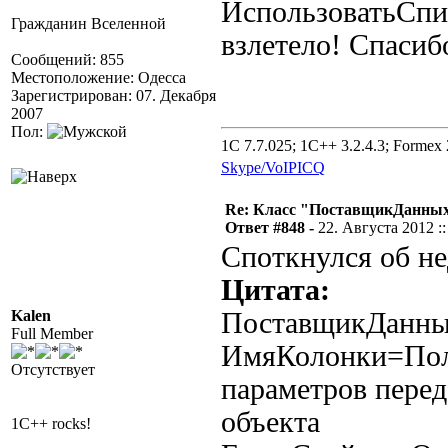
ИспользоватьСпи
Гражданин Вселенной
взлетело! Спасиб
Сообщений: 855
Местоположение: Одесса
Зарегистрирован: 07. Декабря
2007
Пол:
1C 7.7.025; 1C++ 3.2.4.3; Formex 2
Skype/VoIP
ICQ
Re: Класс "ПоставщикДанных"
Ответ #848 -
22. Августа 2012 ::
Споткнулся об не
Цитата:
Kalen
ПоставщикДанны
Full Member
ИмяКолонки=Полу
Отсутствует
параметров пере
объекта
1C++ rocks!