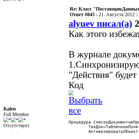
Re: Класс "ПоставщикДанных"
Ответ #845 -
21. Августа 2012 ::
alyuev писал(а)
2
Как этого избежа
В журнале докуме
1.Синхронизирую
"Действия" будет
Код
Kalen
Full Member
Процедура СписокДокументовПр
Отсутствует
	ТекДок=ТабличноеПоле.ТекущиеДанные.ТекущийДокумент;

	АктивизироватьОбъект(ТекДок);
