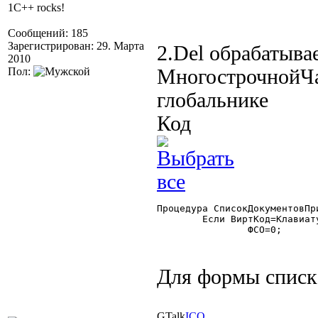
1C++ rocks!
Сообщений: 185
Зарегистрирован: 29. Марта
2.Del обрабатыва
2010
Пол:
МногострочнойЧа
глобальнике
Код
Процедура СписокДокументовПр
	Если ВиртКод=Клавиатура.VK_DELETE Тогда

		ФСО=0;

Для формы списка
GTalk
ICQ