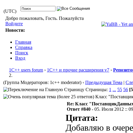
(UTC)
Добро пожаловать, Гость. Пожалуйста
Войдите
Новости:
Главная
Справка
Поиск
Вход
1С++ users forum
›
1С++ и прочие расширения v7
›
Репозито
2.
(Группа Модераторов: 1c++ moderator)
‹
Предыдущая Тема
|
Сл
Страницы:
1
...
55
56
[5
Класс "ПоставщикД
Re: Класс "ПоставщикДанных"
Ответ #840 -
05. Июля 2012 :: 0
Цитата:
Добавляю в очере