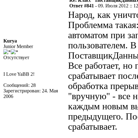
Re: Класс "ПоставщикДанных"
Ответ #841 -
09. Июля 2012 :: 1
Народ, как унич
Проблемма такая:
автоматом при за
Kurya
пользователем. В
Junior Member
ПоставщикДанных
Отсутствует
Все работает, но
срабатывает посл
I Love YaBB 2!
обработка прерыв
Сообщений: 28
Зарегистрирован: 24. Мая
"вручную" - все 
2006
каждым новым вы
предыдущего. Пос
срабатывает.