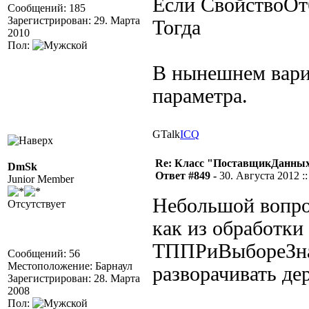
Если СвойствоОт
Сообщений: 185
Зарегистрирован: 29. Марта
Тогда
2010
Пол:
В нынешнем вари
параметра.
GTalk
ICQ
Re: Класс "ПоставщикДанных"
DmSk
Ответ #849 -
30. Августа 2012 ::
Junior Member
Небольшой вопро
Отсутствует
как из обработки
ТППРиВыбореЗна
Сообщений: 56
Местоположение: Барнаул
разворачивать де
Зарегистрирован: 28. Марта
2008
Пол: