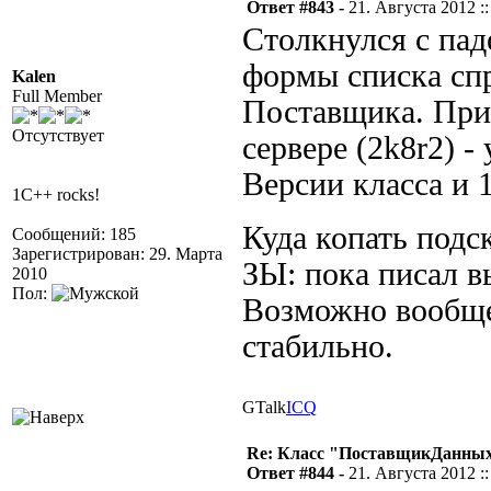
Ответ #843 -
21. Августа 2012 ::
Столкнулся с пад
формы списка сп
Kalen
Full Member
Поставщика. При
Отсутствует
сервере (2k8r2) -
Версии класса и 
1C++ rocks!
Куда копать подс
Сообщений: 185
Зарегистрирован: 29. Марта
ЗЫ: пока писал вы
2010
Пол:
Возможно вообще 
стабильно.
GTalk
ICQ
Re: Класс "ПоставщикДанных"
Ответ #844 -
21. Августа 2012 ::