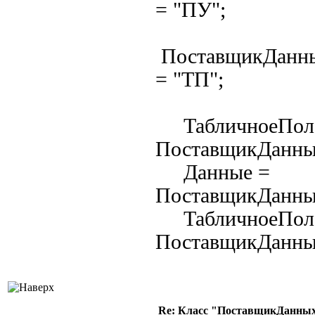
= "ПУ";
ПоставщикДанны
= "ТП";
ТабличноеПол
ПоставщикДанны
Данные =
ПоставщикДанн
ТабличноеПол
ПоставщикДанны
Re: Класс "ПоставщикДанных"