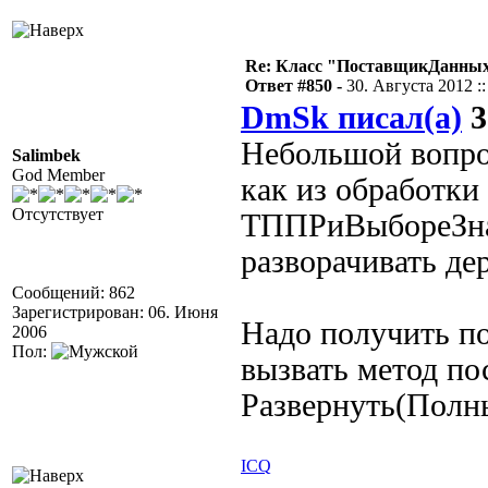
Re: Класс "ПоставщикДанных"
Ответ #850 -
30. Августа 2012 ::
DmSk писал(а)
3
Небольшой вопро
Salimbek
God Member
как из обработки
Отсутствует
ТППРиВыбореЗна
разворачивать де
Сообщений: 862
Зарегистрирован: 06. Июня
Надо получить по
2006
Пол:
вызвать метод п
Развернуть(Полн
ICQ