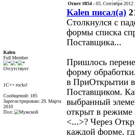
Ответ #854 -
05. Сентября 2012 :
Kalen писал(а)
21
Столкнулся с пад
формы списка сп
Поставщика...
Kalen
Full Member
Пришлось перене
Отсутствует
форму обработки
в ПриОткрытии в
1C++ rocks!
Поставщиком. Как
Сообщений: 185
выбранный элеме
Зарегистрирован: 29. Марта
2010
открыт в режиме 
Пол:
<...>? Через Отк
каждой форме, гд