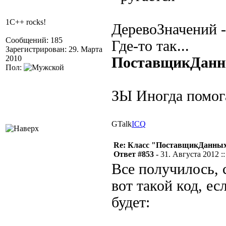
1C++ rocks!
ДеревоЗначений - 
Сообщений: 185
Где-то так...
Зарегистрирован: 29. Марта
2010
ПоставщикДанн
Пол:
ЗЫ Иногда помога
GTalk
ICQ
Re: Класс "ПоставщикДанных"
Ответ #853 -
31. Августа 2012 ::
Все получилось, 
вот такой код, е
будет: