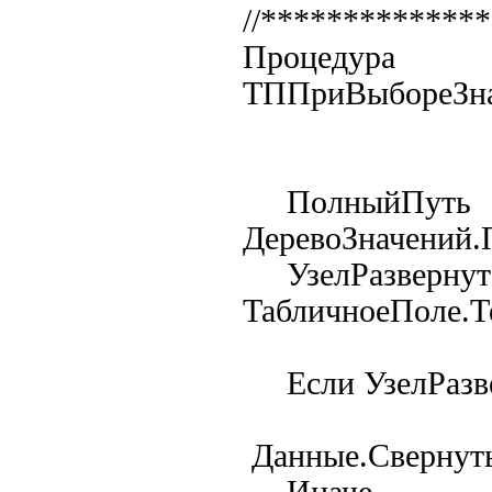
//*************
Процедура
ТППриВыбореЗна
ПолныйПу
ДеревоЗначений
УзелРазверн
ТабличноеПоле.Т
Если УзелРазвер
Данные.Свернут