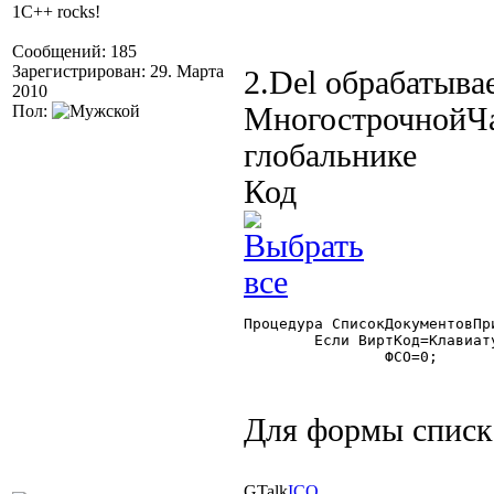
1C++ rocks!
Сообщений: 185
Зарегистрирован: 29. Марта
2.Del обрабатыва
2010
Пол:
МногострочнойЧа
глобальнике
Код
Процедура СписокДокументовПр
	Если ВиртКод=Клавиатура.VK_DELETE Тогда

		ФСО=0;

Для формы списка
GTalk
ICQ