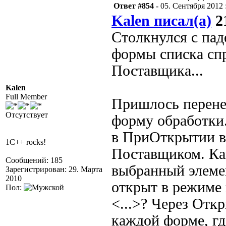
Ответ #854 -
05. Сентября 2012 :
Kalen писал(а)
21
Столкнулся с пад
формы списка сп
Поставщика...
Kalen
Full Member
Пришлось перене
Отсутствует
форму обработки
в ПриОткрытии в
1C++ rocks!
Поставщиком. Как
Сообщений: 185
выбранный элеме
Зарегистрирован: 29. Марта
2010
открыт в режиме 
Пол:
<...>? Через Отк
каждой форме, гд