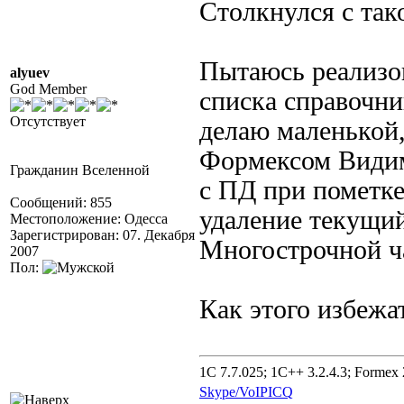
Столкнулся с так
Пытаюсь реализо
alyuev
God Member
списка справочн
Отсутствует
делаю маленькой
Формексом Видим
Гражданин Вселенной
с ПД при пометке
Сообщений: 855
удаление текущий
Местоположение: Одесса
Зарегистрирован: 07. Декабря
Многострочной ч
2007
Пол:
Как этого избежа
1C 7.7.025; 1C++ 3.2.4.3; Formex 2
Skype/VoIP
ICQ