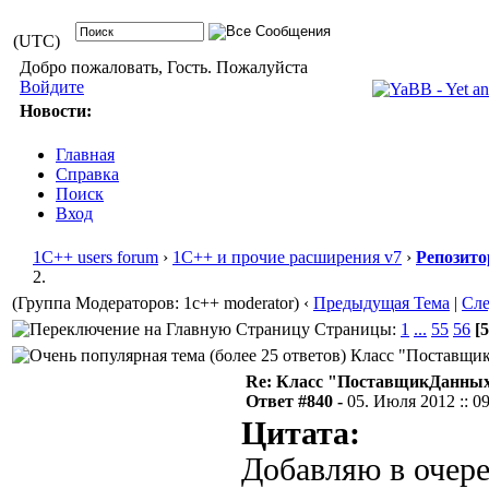
(UTC)
Добро пожаловать, Гость. Пожалуйста
Войдите
Новости:
Главная
Справка
Поиск
Вход
1С++ users forum
›
1С++ и прочие расширения v7
›
Репозито
2.
(Группа Модераторов: 1c++ moderator)
‹
Предыдущая Тема
|
Сл
Страницы:
1
...
55
56
[5
Класс "ПоставщикД
Re: Класс "ПоставщикДанных"
Ответ #840 -
05. Июля 2012 :: 0
Цитата:
Добавляю в очере