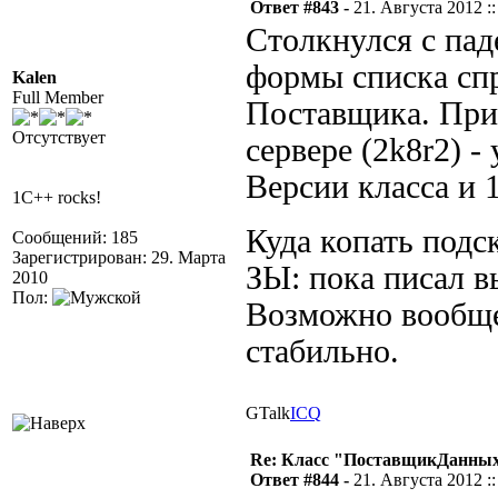
Ответ #843 -
21. Августа 2012 ::
Столкнулся с пад
формы списка сп
Kalen
Full Member
Поставщика. При
Отсутствует
сервере (2k8r2) -
Версии класса и 
1C++ rocks!
Куда копать подс
Сообщений: 185
Зарегистрирован: 29. Марта
ЗЫ: пока писал вы
2010
Пол:
Возможно вообще 
стабильно.
GTalk
ICQ
Re: Класс "ПоставщикДанных"
Ответ #844 -
21. Августа 2012 ::