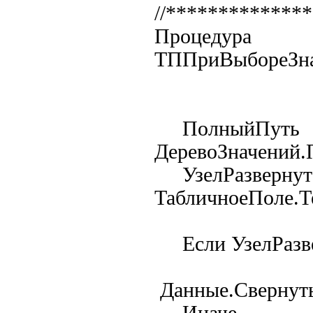
//*************
Процедура
ТППриВыбореЗна
ПолныйПу
ДеревоЗначений
УзелРазверн
ТабличноеПоле.Т
Если УзелРазвер
Данные.Свернут