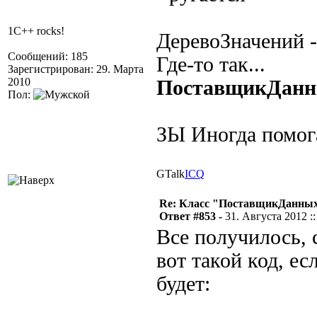
1C++ rocks!
ДеревоЗначений - 
Сообщений: 185
Где-то так...
Зарегистрирован: 29. Марта
2010
ПоставщикДанн
Пол:
ЗЫ Иногда помога
GTalk
ICQ
Re: Класс "ПоставщикДанных"
Ответ #853 -
31. Августа 2012 ::
Все получилось, 
вот такой код, е
будет: