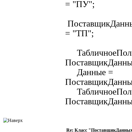
= "ПУ";
ПоставщикДанны
= "ТП";
ТабличноеПол
ПоставщикДанны
Данные =
ПоставщикДанн
ТабличноеПол
ПоставщикДанны
Re: Класс "ПоставщикДанных"