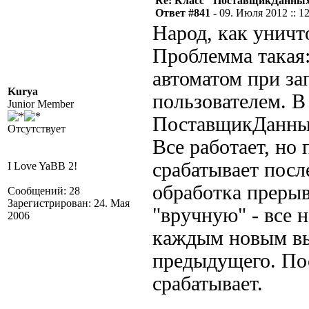
Re: Класс "ПоставщикДанных"
Ответ #841 -
09. Июля 2012 :: 1
Народ, как унич
Проблемма такая:
автоматом при за
Kurya
пользователем. В
Junior Member
ПоставщикДанных
Отсутствует
Все работает, но
срабатывает посл
I Love YaBB 2!
обработка прерыв
Сообщений: 28
Зарегистрирован: 24. Мая
"вручную" - все 
2006
каждым новым вы
предыдущего. Пос
срабатывает.