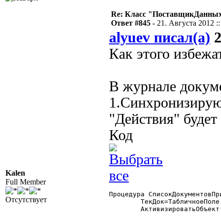
Re: Класс "ПоставщикДанных"
Ответ #845 -
21. Августа 2012 ::
alyuev писал(а)
2
Как этого избежа
В журнале докуме
1.Синхронизирую
"Действия" будет
Код
Kalen
Full Member
Процедура СписокДокументовПр
Отсутствует
	ТекДок=ТабличноеПоле.ТекущиеДанные.ТекущийДокумент;

	АктивизироватьОбъект(ТекДок);
