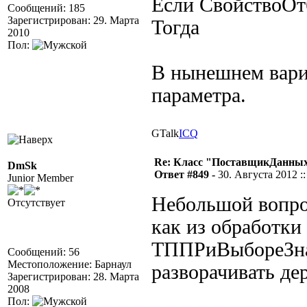
Если СвойствоОт
Сообщений: 185
Зарегистрирован: 29. Марта
Тогда
2010
Пол:
В нынешнем вари
параметра.
GTalk
ICQ
Re: Класс "ПоставщикДанных"
DmSk
Ответ #849 -
30. Августа 2012 ::
Junior Member
Небольшой вопро
Отсутствует
как из обработки
ТППРиВыбореЗна
Сообщений: 56
Местоположение: Барнаул
разворачивать де
Зарегистрирован: 28. Марта
2008
Пол: