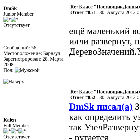
Re: Класс "ПоставщикДанных"
DmSk
Ответ #851 -
30. Августа 2012 ::
Junior Member
Отсутствует
ещё маленький во
илли развернут, 
Сообщений: 56
ДеревоЗначений.У
Местоположение: Барнаул
Зарегистрирован: 28. Марта
2008
Пол:
Re: Класс "ПоставщикДанных"
Ответ #852 -
30. Августа 2012 ::
DmSk писал(а)
3
как определить у
Kalen
так УзелРазверну
Full Member
- ругается
Отсутствует