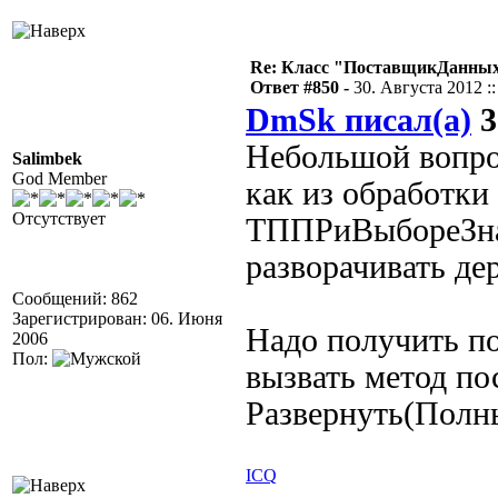
Re: Класс "ПоставщикДанных"
Ответ #850 -
30. Августа 2012 ::
DmSk писал(а)
3
Небольшой вопро
Salimbek
God Member
как из обработки
Отсутствует
ТППРиВыбореЗна
разворачивать де
Сообщений: 862
Зарегистрирован: 06. Июня
Надо получить по
2006
Пол:
вызвать метод п
Развернуть(Полн
ICQ