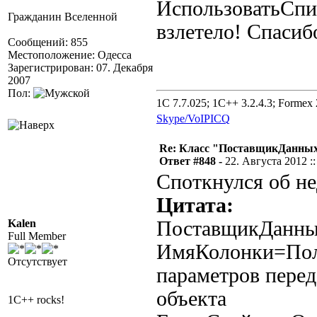
ИспользоватьСпи
Гражданин Вселенной
взлетело! Спасиб
Сообщений: 855
Местоположение: Одесса
Зарегистрирован: 07. Декабря
2007
Пол:
1C 7.7.025; 1C++ 3.2.4.3; Formex 2
Skype/VoIP
ICQ
Re: Класс "ПоставщикДанных"
Ответ #848 -
22. Августа 2012 ::
Споткнулся об не
Цитата:
Kalen
ПоставщикДанны
Full Member
ИмяКолонки=Полу
Отсутствует
параметров пере
объекта
1C++ rocks!