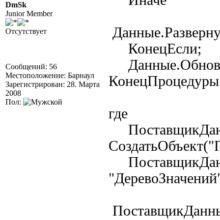
Иначе
DmSk
Junior Member
Данные.Разверн
Отсутствует
КонецЕсли
Данные.Обнови
Сообщений: 56
Местоположение: Барнаул
КонецПроцедуры
Зарегистрирован: 28. Марта
2008
Пол:
где
ПоставщикДан
СоздатьОбъект("
ПоставщикДанн
"ДеревоЗначений"
ПоставщикДанны