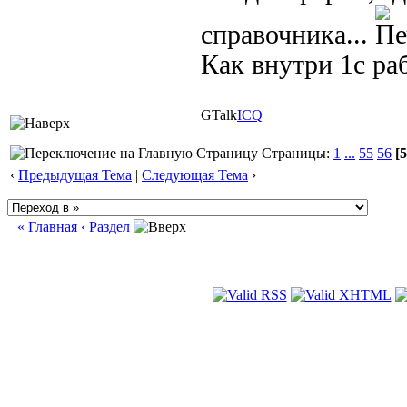
справочника...
Как внутри 1с ра
GTalk
ICQ
Страницы:
1
...
55
56
[5
‹
Предыдущая Тема
|
Следующая Тема
›
« Главная
‹ Раздел