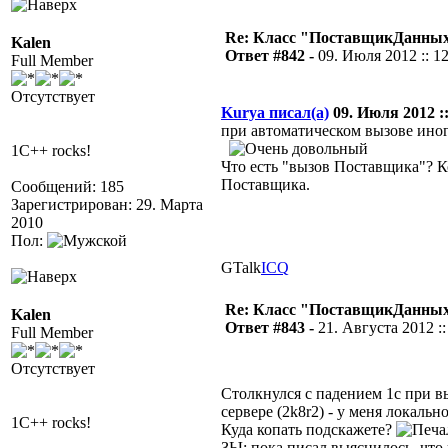
Re: Класс "ПоставщикДанных"
Kalen
Ответ #842 -
09. Июля 2012 :: 1
Full Member
Отсутствует
Kurya писал(а)
09. Июля 2012 ::
при автоматическом вызове иног
1C++ rocks!
Что есть "вызов Поставщика"? К
Поставщика.
Сообщений: 185
Зарегистрирован: 29. Марта
2010
Пол:
GTalk
ICQ
Re: Класс "ПоставщикДанных"
Kalen
Ответ #843 -
21. Августа 2012 ::
Full Member
Отсутствует
Столкнулся с падением 1с при 
сервере (2k8r2) - у меня локальн
1C++ rocks!
Куда копать подскажете?
ЗЫ: пока писал выяснилось, что 