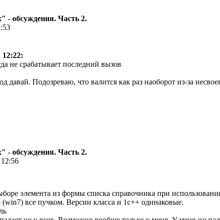
 - обсуждения. Часть 2.
2:53
 12:22:
да не срабатывает последний вызов
од давай. Подозреваю, что валится как раз наоборот из-за несв
 - обсуждения. Часть 2.
 12:56
выборе элемента из формы списка справочника при использовани
о (win7) все пучком. Версии класса и 1с++ одинаковые.
падает не у всех. Возможно вообще только у меня. У меня же пад