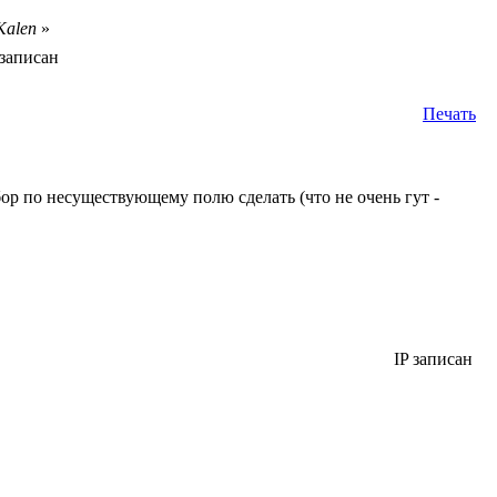
Kalen
»
 записан
Печать
ор по несуществующему полю сделать (что не очень гут -
IP записан