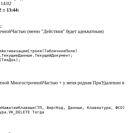
 14:02
 :: 13:44:
:
чнойЧастью (меню "Действия" будет адекватным)
иАктивизацииСтроки(ТабличноеПоле)

татной МногострочнойЧастью + у меня родная ПриУдалении в
иНажатииКлавиши(ТП, ВиртКод, Данные, Клавиатура, ФСО)
