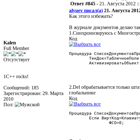
Ответ #845 -
21. Августа 2012 ::
alyuev писал(а)
21. Августа 2012
Как этого избежать?
В журнале документов делаю так
1.Синхронизируюсь с Многостро
Код
Kalen
Full Member
Процедура СписокДокументовПр
	ТекДок=ТабличноеПоле.ТекущиеДанные.ТекущийДокумент;

Отсутствует
	АктивизироватьОбъект(ТекДок);

1C++ rocks!
2.Del обрабатывается только ш
Сообщений: 185
глобальнике
Зарегистрирован: 29. Марта
Код
2010
Пол:
Процедура СписокДокументовПр
	Если ВиртКод=Клавиатура.VK_DELETE Тогда

		ФСО=0;
