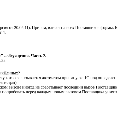
ия от 20.05.11). Причем, влияет на всех Поставщиков формы. К с
т 4.
 - обсуждения. Часть 2.
2:22
щикДанных?
тку которая вызывается автоматом при запуске 1С под определен
егистры).
еском вызове иногда не срабатывает последний вызов Поставщика
чу попробовать перед каждым новым вызовом Поставщика уничто