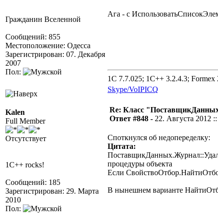
Ага - с ИспользоватьСписокЭлем
Гражданин Вселенной
Сообщений: 855
Местоположение: Одесса
Зарегистрирован: 07. Декабря
2007
Пол:
1C 7.7.025; 1C++ 3.2.4.3; Formex 2
Skype/VoIP
ICQ
Re: Класс "ПоставщикДанных"
Kalen
Ответ #848 -
22. Августа 2012 ::
Full Member
Споткнулся об недопеределку:
Отсутствует
Цитата:
ПоставщикДанных.Журнал::Удал
процедуры объекта
1C++ rocks!
Если СвойствоОтбор.НайтиОтбо
Сообщений: 185
В нынешнем варианте НайтиОтбо
Зарегистрирован: 29. Марта
2010
Пол: