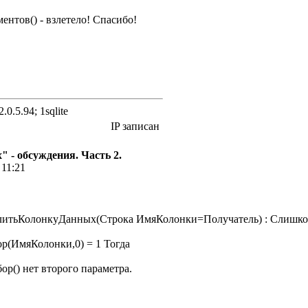
ентов() - взлетело! Спасибо!
.0.5.94; 1sqlite
IP записан
 - обсуждения. Часть 2.
 11:21
итьКолонкуДанных(Строка ИмяКолонки=Получатель) : Слишком
р(ИмяКолонки,0) = 1 Тогда
р() нет второго параметра.