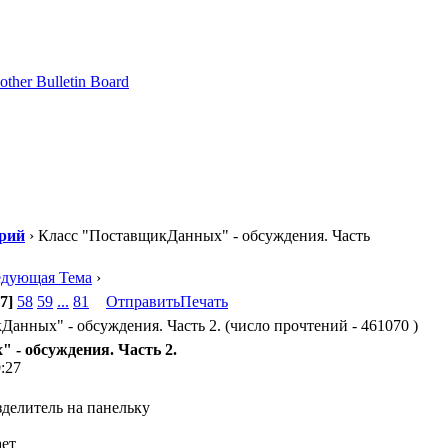
рий
› Класс "ПоставщикДанных" - обсуждения. Часть
едующая Тема
›
7]
58
59
...
81
Отправить
Печать
анных" - обсуждения. Часть 2. (число прочтений - 461070 )
 - обсуждения. Часть 2.
9:27
делитель на панельку
ает