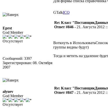
Для формы списка справочника ч
GTalk
ICQ
Re: Класс "ПоставщикДанных"
Ответ #846 -
21. Августа 2012 ::
Eprst
God Member
Отсутствует
Воткнуть в ИспользоватьСписокЭ
группы видны будут)
Тогда и метить на удаление буде
Сообщений: 3397
Зарегистрирован: 08. Октября
2007
Re: Класс "ПоставщикДанных"
alyuev
Ответ #847 -
21. Августа 2012 ::
God Member
Отсутствует