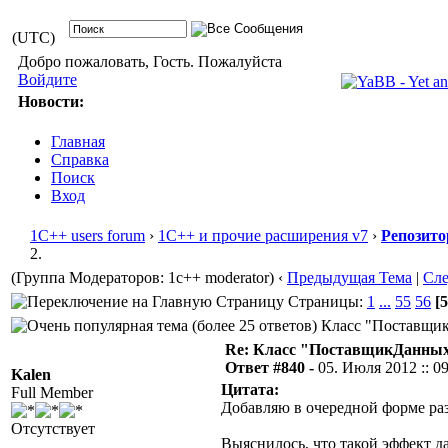
(UTC)
Добро пожаловать, Гость. Пожалуйста
Войдите
Новости:
Главная
Справка
Поиск
Вход
1С++ users forum
›
1С++ и прочие расширения v7
›
Репозито
2.
(Группа Модераторов: 1c++ moderator)
‹
Предыдущая Тема
|
Сл
Страницы:
1
...
55
56
[5
Класс "ПоставщикД
Re: Класс "ПоставщикДанных"
Ответ #840 -
05. Июля 2012 :: 0
Kalen
Цитата:
Full Member
Добавляю в очередной форме раз
Отсутствует
Выяснилось, что такой эффект д