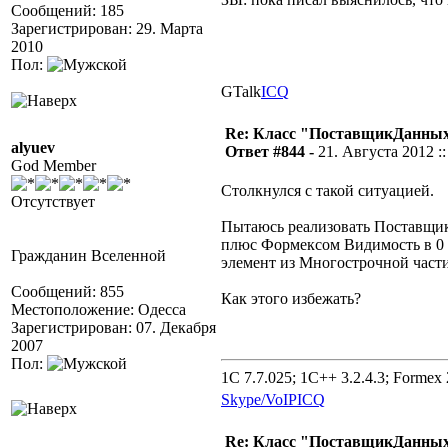
Сообщений: 185
Зарегистрирован: 29. Марта
2010
Пол:
GTalk
ICQ
Re: Класс "ПоставщикДанных"
alyuev
Ответ #844 -
21. Августа 2012 ::
God Member
Столкнулся с такой ситуацией.
Отсутствует
Пытаюсь реализовать Поставщик
плюс Формексом Видимость в 0 
Гражданин Вселенной
элемент из Многострочной части
Сообщений: 855
Как этого избежать?
Местоположение: Одесса
Зарегистрирован: 07. Декабря
2007
Пол:
1C 7.7.025; 1C++ 3.2.4.3; Formex 2
Skype/VoIP
ICQ
Re: Класс "ПоставщикДанных"