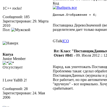
Код
1C++ rocks!
Данные.Отображение = 4; 

Сообщений: 185
Зарегистрирован: 29. Марта
Поставщика ДеревоЗначений (верс
2010
разделителем дает только вариан
Пол:
GTalk
ICQ
Re: Класс "ПоставщикДанных"
Kurya
Ответ #841 -
09. Июля 2012 :: 1
Junior Member
Народ, как уничтожать Постав
Отсутствует
Проблемма такая: сделал обрабо
ПоставщикДанных (журналы и р
Все работает, но при автоматич
I Love YaBB 2!
"вручную" - все нормально. Хо
срабатывает.
Сообщений: 28
Зарегистрирован: 24. Мая
2006