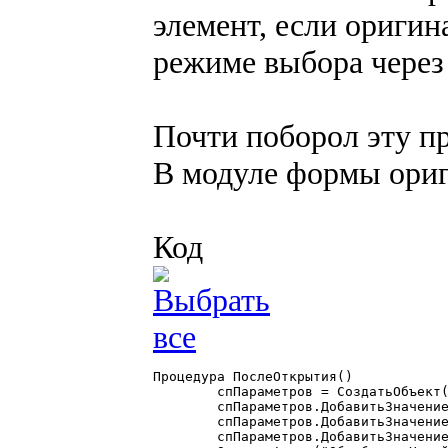
элемент, если ориги
режиме выбора через 
Почти поборол эту пр
В модуле формы ориг
Код
Процедура ПослеОткрытия()

        спПараметров = СоздатьОбъект(
	спПараметров.ДобавитьЗначение(ТекущийЭлемент());

	спПараметров.ДобавитьЗначение(Форма.РежимВыбора());

	спПараметров.ДобавитьЗначение(Контекст);
