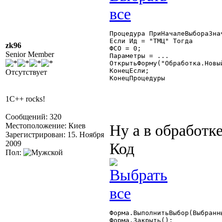
Процедура ПриНачалеВыбораЗнач
Если Ид = "ТМЦ" Тогда

zk96
ФСО = 0;

Senior Member
Параметры = ...

ОткрытьФорму("Обработка.Новы
КонецЕсли;

Отсутствует
КонецПроцедуры

1C++ rocks!
Сообщений: 320
Местоположение: Киев
Ну а в обработк
Зарегистрирован: 15. Ноября
2009
Код
Пол:
Форма.ВыполнитьВыбор(Выбранны
Форма.Закрыть();
