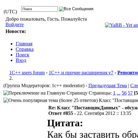
(UTC)
Добро пожаловать, Гость. Пожалуйста
Войдите
Новости:
Главная
Справка
Поиск
Вход
1С++ users forum
›
1С++ и прочие расширения v7
›
Репозито
2.
(Группа Модераторов: 1c++ moderator)
‹
Предыдущая Тема
|
Сл
Страницы:
1
...
56
57
[5
Класс "ПоставщикД
Re: Класс "ПоставщикДанных" - обсужд
Ответ #855 -
22. Сентября 2012 :: 13:35
Цитата:
Как бы заставить об