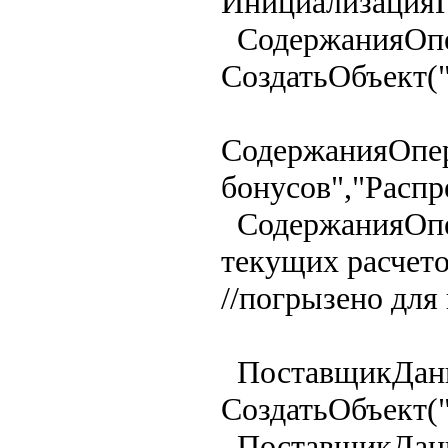
Инициализация
СодержанияОпе
СоздатьОбъект(
СодержанияОпер
бонусов","Распр
СодержанияОпе
текущих расчетов
//погрызено для
ПоставщикДан
СоздатьОбъект(
ПоставщикДа