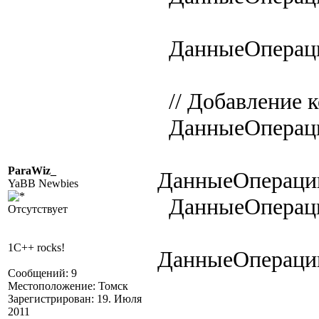
ДанныеОпераци
// Добавление 
ДанныеОпераци
ParaWiz_
ДанныеОперации
YaBB Newbies
ДанныеОпераци
Отсутствует
1C++ rocks!
ДанныеОперации
Сообщений: 9
Местоположение: Томск
Зарегистрирован: 19. Июля
2011