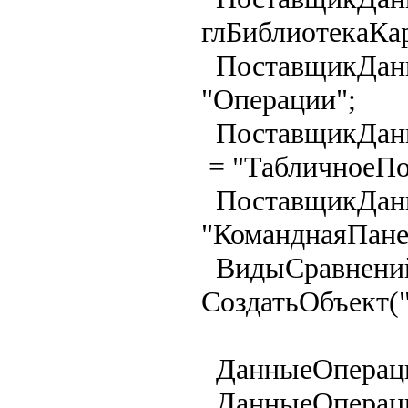
глБиблиотекаКа
ПоставщикД
"Операции";
ПоставщикДан
= "ТабличноеПо
ПоставщикДанн
"КоманднаяПане
ВидыСравнени
СоздатьОбъект(
ДанныеОпераци
ДанныеОпераци