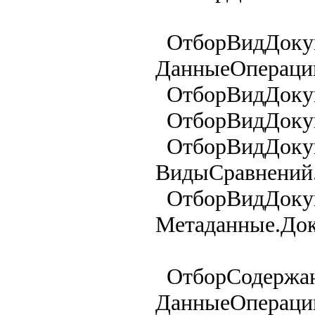
ОтборВидДокум
ДанныеОпераци
ОтборВидДокуме
ОтборВидДокуме
ОтборВидДокум
ВидыСравнений.
ОтборВидДокум
Метаданные.Док
ОтборСодержан
ДанныеОпераци