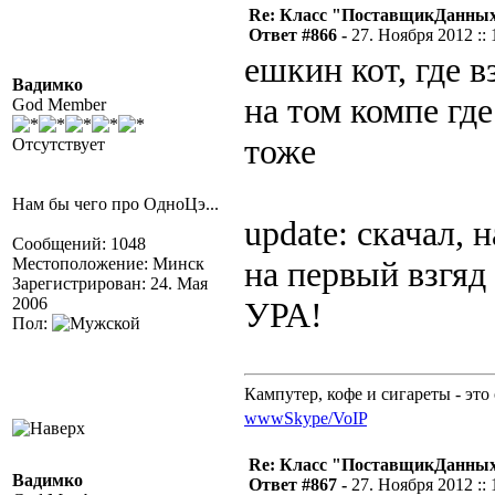
Re: Класс "ПоставщикДанных"
Ответ #866 -
27. Ноября 2012 :: 
ешкин кот, где в
Вадимко
на том компе где
God Member
тоже
Отсутствует
Нам бы чего про ОдноЦэ...
update: скачал, 
Сообщений: 1048
Местоположение: Минск
на первый взгяд
Зарегистрирован: 24. Мая
2006
УРА!
Пол:
Кампутер, кофе и сигареты - это 
www
Skype/VoIP
Re: Класс "ПоставщикДанных"
Вадимко
Ответ #867 -
27. Ноября 2012 :: 