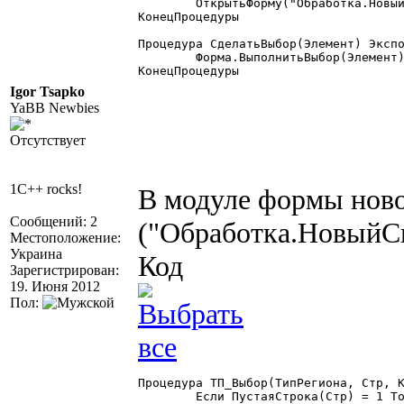
	ОткрытьФорму("Обработка.НовыйСправочникТМЦ", спПараметров);

КонецПроцедуры

Процедура СделатьВыбор(Элемент) Экспо
	Форма.ВыполнитьВыбор(Элемент);

КонецПроцедуры

Igor Tsapko
YaBB Newbies
Отсутствует
1C++ rocks!
В модуле формы ново
Сообщений: 2
("Обработка.Новый
Местоположение:
Украина
Код
Зарегистрирован:
19. Июня 2012
Пол:
Процедура ТП_Выбор(ТипРегиона, Стр, К
	Если ПустаяСтрока(Стр) = 1 Тогда
