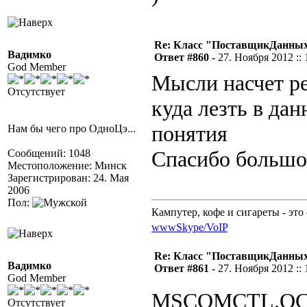
Re: Класс "ПоставщикДанных"
Вадимко
Ответ #860 -
27. Ноября 2012 :: 
God Member
Мысли насчет ре
Отсутствует
куда лезть в дан
понятия
Нам бы чего про ОдноЦэ...
Спасибо большое
Сообщений: 1048
Местоположение: Минск
Зарегистрирован: 24. Мая
2006
Пол:
Кампутер, кофе и сигареты - это 
www
Skype/VoIP
Re: Класс "ПоставщикДанных"
Вадимко
Ответ #861 -
27. Ноября 2012 :: 
God Member
MSCOMCTL.OCX 
Отсутствует