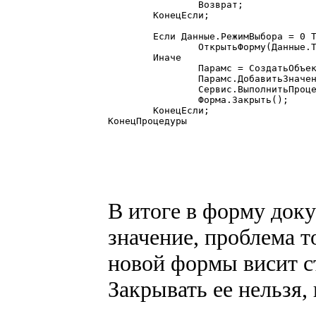
		Возврат;

	КонецЕсли;

	Если Данные.РежимВыбора = 0 Тогда

		ОткрытьФорму(Данные.ТекущаяСтрока);

	Иначе

		Парамс = СоздатьОбъект("СписокЗначений");

		Парамс.ДобавитьЗначение(Данные.ТекущаяСтрока);

		Сервис.ВыполнитьПроцедуру(Форма.Параметр.ПолучитьЗначение(3), "СделатьВыбор", Парамс);

		Форма.Закрыть();

	КонецЕсли;

КонецПроцедуры  

В итоге в форму док
значение, проблема т
новой формы висит с
Закрывать ее нельзя,