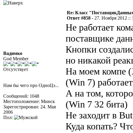
Re: Класс "ПоставщикДанных"
Ответ #858 -
27. Ноября 2012 :: 
Не работает ком
поставщике дан
Кнопки создали
Вадимко
но никакой реак
God Member
На моем компе (
Отсутствует
(Win 7) работает
Нам бы чего про ОдноЦэ...
А на том, котор
Сообщений: 1048
Местоположение: Минск
(Win 7 32 бита)
Зарегистрирован: 24. Мая
2006
Не заходит в But
Пол:
Куда копать? Чт