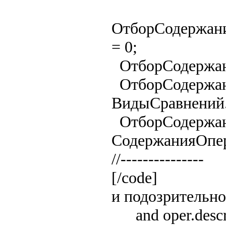
ОтборСодержан
= 0;
ОтборСодержани
ОтборСодержан
ВидыСравнений
ОтборСодержан
СодержанияОпе
//---------------
[/code]
и подозрительно
and oper.descr