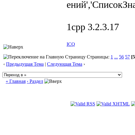
ений','СписокЗн
1cpp 3.2.3.17
ICQ
Страницы:
1
...
56
57
[5
‹
Предыдущая Тема
|
Следующая Тема
›
« Главная
‹ Раздел