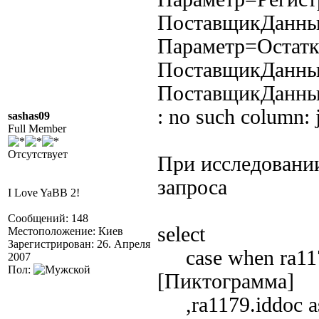
ПоставщикДанных
Параметр=Остатк
ПоставщикДанных
ПоставщикДанных
: no such column:
sashas09
Full Member
Отсутствует
При исследовании
запроса
I Love YaBB 2!
Сообщений: 148
select
Местоположение: Киев
Зарегистрирован: 26. Апреля
case when ra1179.
2007
Пол:
[Пиктограмма]
,ra1179.iddoc as