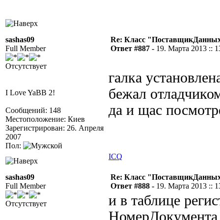
sashas09
Re: Класс "ПоставщикДанных"
Full Member
Ответ #887 -
19. Марта 2013 :: 1
Отсутствует
галка установлен
бежал отладчиком
I Love YaBB 2!
да и щас посмотр
Сообщений: 148
Местоположение: Киев
Зарегистрирован: 26. Апреля
2007
Пол:
ICQ
sashas09
Re: Класс "ПоставщикДанных"
Full Member
Ответ #888 -
19. Марта 2013 :: 1
и в таблице регис
Отсутствует
НомерДокумента 