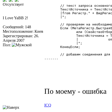
Отсутствует
	// текст запроса основного источника данных

	ТекстИсточника = ТекстИсточника + "

	|from Регистр." + ВидРегистра + " as ТекущийОбъект $nolock

	|";

I Love YaBB 2!
	// проверяем на необходимость соединения с таблицей журнала документов

Сообщений: 148
	Если (МетаРегистр.Быстрая
Местоположение: Киев
		или (СвойствоОтбор.НайтиОтбор("НомерДокумента") = 1) Тогда

Зарегистрирован: 26.
		ТекстИсточника = ТекстИсточника + "	left join ЖурналДокументов as journ $nolock

		|		on journ.iddoc = ТекущийОбъект.iddoc

Апреля 2007
		|";

Пол:
	КонецЕсли;

	// добавим соединения для дополнительных данных

.......

По моему - ошибка
ICQ