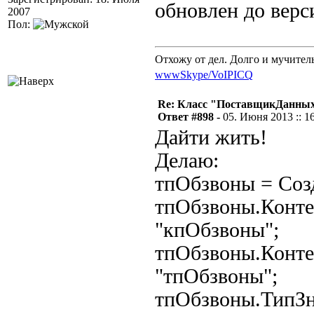
обновлен до верси
2007
Пол:
Отхожу от дел. Долго и мучител
www
Skype/VoIP
ICQ
Re: Класс "ПоставщикДанных"
Ответ #898 -
05. Июня 2013 :: 1
Дайти жить!
Делаю:
тпОбзвоны = Соз
тпОбзвоны.Кон
"кпОбзвоны";
тпОбзвоны.Конт
"тпОбзвоны";
тпОбзвоны