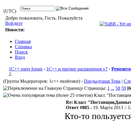
(UTC)
Добро пожаловать, Гость. Пожалуйста
Войдите
Новости:
Главная
Справка
Поиск
Вход
1С++ users forum
›
1С++ и прочие расширения v7
›
Репозито
2.
(Группа Модераторов: 1c++ moderator)
‹
Предыдущая Тема
|
Сл
Страницы:
1
...
58
59
[6
Класс "ПоставщикД
Re: Класс "ПоставщикДанных"
Ответ #885 -
19. Марта 2013 :: 1
Кто-то пользует