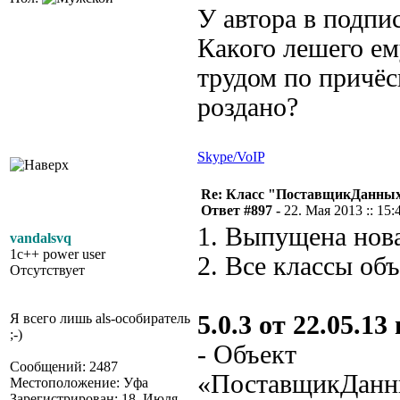
У автора в подпи
Какого лешего ем
трудом по причёс
роздано?
Skype/VoIP
Re: Класс "ПоставщикДанных"
Ответ #897 -
22. Мая 2013 :: 15:
1. Выпущена нова
vandalsvq
1c++ power user
2. Все классы об
Отсутствует
Я всего лишь als-особиратель
5.0.3 от 22.05.13 
;-)
- Объект
Сообщений: 2487
«ПоставщикДанн
Местоположение: Уфа
Зарегистрирован: 18. Июля