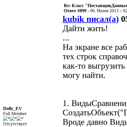
Re: Класс "ПоставщикДанных"
Ответ #899 -
06. Июня 2013 :: 0
kubik писал(а)
05
Дайти жить!
...
На экране все ра
тех строк справо
как-то выгрузить
могу найти.
1. ВидыСравнени
Dolly_EV
СоздатьОбъект("
Full Member
Вроде давно Вид
Отсутствует