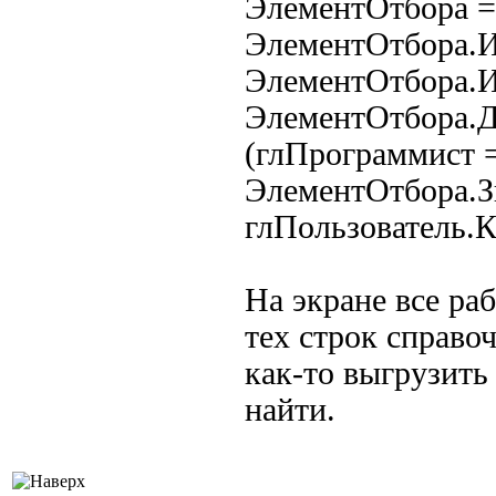
ЭлементОтбора =
ЭлементОтбор
ЭлементОтбора.
ЭлементОтбо
(глПрограммист = 
ЭлементОтб
глПользователь.
На экране все ра
тех строк справо
как-то выгрузить
найти.