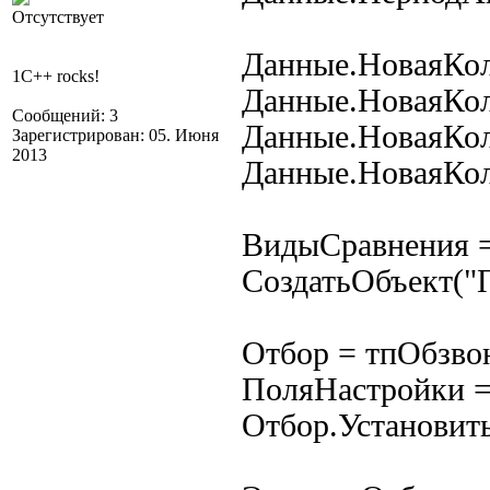
Отсутствует
Данные.НоваяКол
1C++ rocks!
Данные.НоваяКол
Сообщений: 3
Данные.НоваяКо
Зарегистрирован: 05. Июня
2013
Данные.НоваяКол
ВидыСравнения 
СоздатьОбъект("
Отбор = тпОбзво
ПоляНастройки =
Отбор.Установит