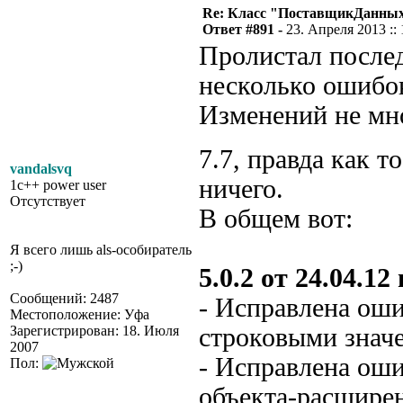
Re: Класс "ПоставщикДанных"
Ответ #891 -
23. Апреля 2013 :: 
Пролистал послед
несколько ошибок
Изменений не мно
7.7, правда как т
vandalsvq
ничего.
1c++ power user
Отсутствует
В общем вот:
Я всего лишь als-особиратель
;-)
5.0.2 от 24.04.12 
Сообщений: 2487
- Исправлена оши
Местоположение: Уфа
Зарегистрирован: 18. Июля
строковыми значе
2007
- Исправлена ош
Пол:
объекта-расшире