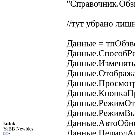
"Справочник.Обз
//тут убрано л
Данные = тпОбзв
Данные.Способ
Данные.Изменят
Данные.Отоб
Данные.Прос
Данные.Кно
Данные.Ре
Данные.Ре
Данные.Авт
kubik
YaBB Newbies
Данные.Пери