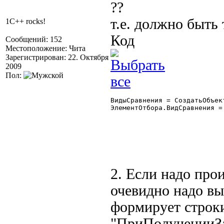
??
т.е. должно быть 
1C++ rocks!
Код
Сообщений: 152
Местоположение: Чита
Зарегистрирован: 22. Октября
2009
Пол:
ВидыСравнения = СоздатьОбъек
ЭлементОтбора.ВидСравнения =
2. Если надо про
очевидно надо вы
формирует строки
"ПриПолученииЗа