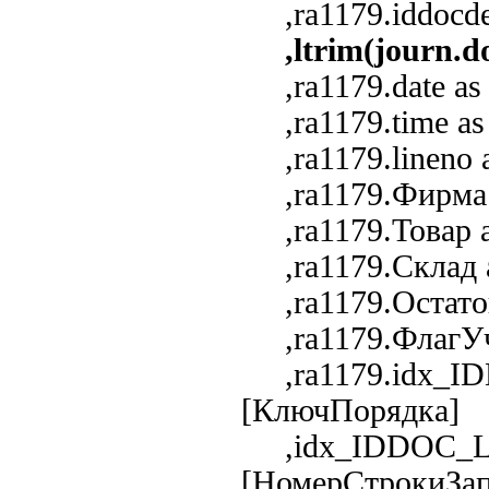
,ra1179.iddocdef
,ltrim(journ.
,ra1179.date as 
,ra1179.time as
,ra1179.lineno 
,ra1179.Фирма 
,ra1179.Товар a
,ra1179.Склад a
,ra1179.ОстатокТ
,ra1179.ФлагУче
,ra1179.idx_I
[КлючПорядка]
,idx_IDDOC_L
[НомерСтрокиЗап