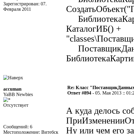
Зарегистрирован: 07.
СоздатьОбъект("
Февраля 2011
БиблиотекаКарт
КаталогИБ() +
"classes\Постав
ПоставщикДанн
БиблиотекаКарти
Re: Класс "ПоставщикДанных"
accuman
Ответ #894 -
05. Мая 2013 :: 01:
YaBB Newbies
Отсутствует
А куда делось со
ПриИзмененииОт
Сообщений: 6
Ну или чем его з
Местоположение: Витебск