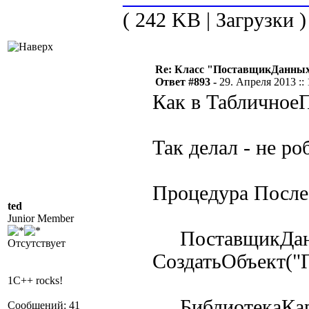
( 242 KB | Загрузки )
Re: Класс "ПоставщикДанных"
Ответ #893 -
29. Апреля 2013 :: 
Как в ТабличноеП
Так делал - не ро
Процедура Посл
ted
Junior Member
ПоставщикДан
Отсутствует
СоздатьОбъект("
1C++ rocks!
БиблиотекаКар
Сообщений: 41