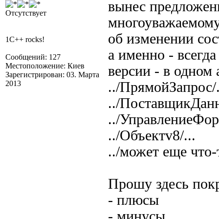
вынес предложен
Отсутствует
многоуважаемому
об
изменении сос
1C++ rocks!
а именно -
всегда
Сообщений: 127
Местоположение: Киев
версии - в одном 
Зарегистрирован: 03. Марта
2013
../ПрямойЗапрос/.
../ПоставщикДанн
../УправлениеФор
../Объектv8/...
../может еще что-т
Прошу здесь пок
- плюсы
- минусы