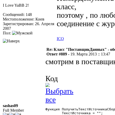
класс,
I Love YaBB 2!
поэтому , по лю
Сообщений: 148
Местоположение: Киев
соединение с жу
Зарегистрирован: 26. Апреля
2007
Пол:
ICQ
Re: Класс "ПоставщикДанных" - обс
Ответ #889 -
19. Марта 2013 :: 13:47
смотрим в поставщик
Код
sashas09
Функция ПолучитьТекстИсточникаСбор
Full Member
	ТекстИсточника = "";
