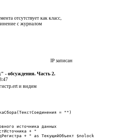
ента отсутствует как класс,
динение с журналом
IP записан
 - обсуждения. Часть 2.
3:47
истр.ert и видим
каСбора(ТекстСоединения = "")
