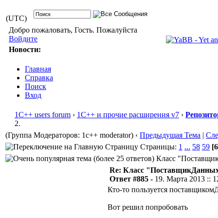
(UTC)
Добро пожаловать, Гость. Пожалуйста
Войдите
Новости:
Главная
Справка
Поиск
Вход
1С++ users forum
›
1С++ и прочие расширения v7
›
Репозито
2.
(Группа Модераторов: 1c++ moderator)
‹
Предыдущая Тема
|
Сл
Страницы:
1
...
58
59
[6
Класс "ПоставщикД
Re: Класс "ПоставщикДанных"
Ответ #885 -
19. Марта 2013 :: 1
Кто-то пользуется поставщиком
Вот решил попробовать