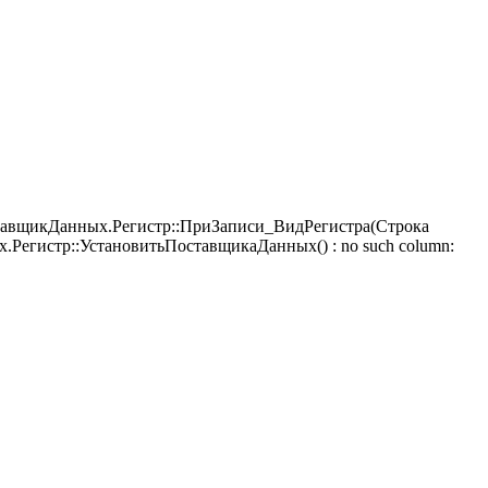
тавщикДанных.Регистр::ПриЗаписи_ВидРегистра(Строка
Регистр::УстановитьПоставщикаДанных() : no such column: