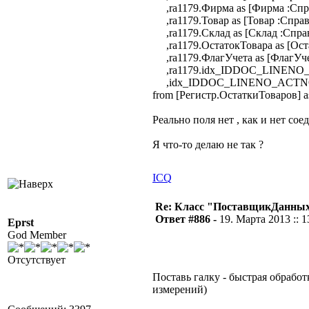
,ra1179.Фирма as [Фирма :Сп
,ra1179.Товар as [Товар :Спр
,ra1179.Склад as [Склад :Спр
,ra1179.ОстатокТовара as [Оста
,ra1179.ФлагУчета as [ФлагУчет
,ra1179.idx_IDDOC_LINENO_
,idx_IDDOC_LINENO_ACTNO a
from [Регистр.ОстаткиТоваров] a
Реально поля нет , как и нет со
Я что-то делаю не так ?
ICQ
Re: Класс "ПоставщикДанных"
Ответ #886 -
19. Марта 2013 :: 1
Eprst
God Member
Отсутствует
Поставь галку - быстрая обработ
измерений)