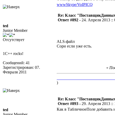
www
Skype/VoIP
ICQ
Re: Класс "ПоставщикДанных"
Ответ #892 -
24. Апреля 2013 :: 
ted
Junior Member
Отсутствует
ALS-файл
Сори если уже есть.
1C++ rocks!
Сообщений: 41
Зарегистрирован: 07.
«
Пос
Февраля 2011
____________________________
)
Re: Класс "ПоставщикДанных"
Ответ #893 -
29. Апреля 2013 :: 
Как в ТабличноеПоле добавить и
ted
Junior Member