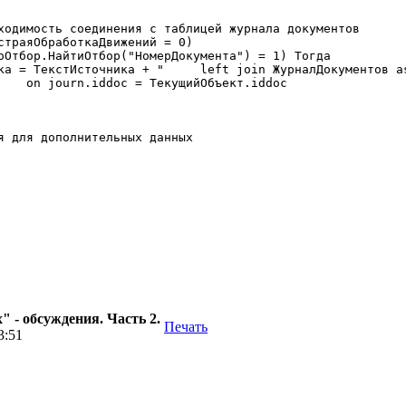
ыстраяОбработкаДвижений = 
0
)

 - обсуждения. Часть 2.
Печать
3:51