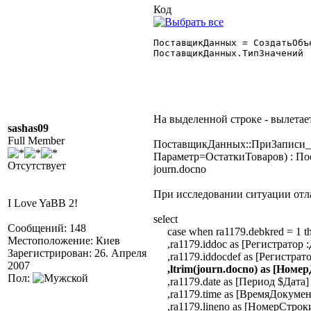
Код
На выделенной строке - вылетае
sashas09
Full Member
ПоставщикДанных::ПриЗаписи_Т
Параметр=ОстаткиТоваров) : По
Отсутствует
journ.docno
При исследовании ситуации отла
I Love YaBB 2!
select
Сообщений: 148
case when ra1179.debkred = 1 th
Местоположение: Киев
,ra1179.iddoc as [Регистратор 
Зарегистрирован: 26. Апреля
,ra1179.iddocdef as [Регистрат
2007
,ltrim(journ.docno) as [Номе
Пол:
,ra1179.date as [Период $Дата]
,ra1179.time as [ВремяДокумен
,ra1179.lineno as [НомерСтрок