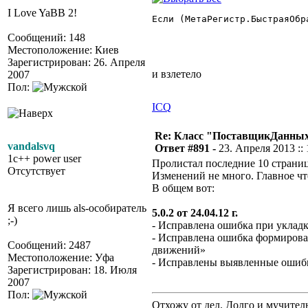
I Love YaBB 2!
Если (МетаРегистр.БыстраяОбр
Сообщений: 148
Местоположение: Киев
Зарегистрирован: 26. Апреля
и взлетело
2007
Пол:
ICQ
Re: Класс "ПоставщикДанных"
vandalsvq
Ответ #891 -
23. Апреля 2013 :: 
1c++ power user
Пролистал последние 10 страниц
Отсутствует
Изменений не много. Главное что
В общем вот:
Я всего лишь als-особиратель
5.0.2 от 24.04.12 г.
;-)
- Исправлена ошибка при укладк
- Исправлена ошибка формирова
Сообщений: 2487
движений»
Местоположение: Уфа
- Исправлены выявленные ошиб
Зарегистрирован: 18. Июля
2007
Пол:
Отхожу от дел. Долго и мучител