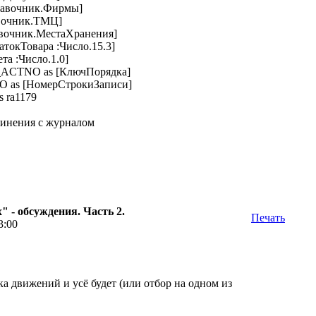
равочник.Фирмы]
авочник.ТМЦ]
авочник.МестаХранения]
токТовара :Число.15.3]
а :Число.1.0]
ACTNO as [КлючПорядка]
s [НомерСтрокиЗаписи]
s ra1179
единения с журналом
 - обсуждения. Часть 2.
Печать
3:00
ка движений и усё будет (или отбор на одном из