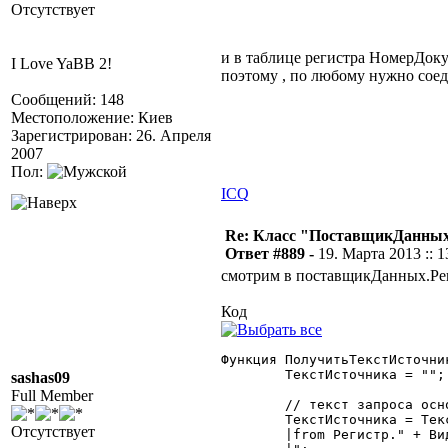
Отсутствует
и в таблице регистра НомерДокум
I Love YaBB 2!
поэтому , по любому нужно сое
Сообщений: 148
Местоположение: Киев
Зарегистрирован: 26. Апреля
2007
Пол:
ICQ
Re: Класс "ПоставщикДанных"
Ответ #889 -
19. Марта 2013 :: 1
смотрим в поставщикДанных.Рег
Код
Функция ПолучитьТекстИсточни
	ТекстИсточника = "";

sashas09
Full Member
	// текст запроса основного источника данных

	ТекстИсточника = ТекстИсточника + "

Отсутствует
	|from Регистр." + ВидРегистра + " as ТекущийОбъект $nolock
