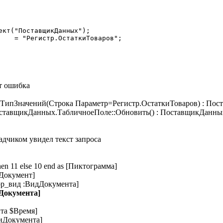
ПоставщикДанных.ТипЗначений	= "Регистр.ОстаткиТоваров";
т ошибка
ипЗначений(Строка Параметр=Регистр.ОстаткиТоваров) : Пос
ставщикДанных.ТабличноеПоле::Обновить() : ПоставщикДанных.
дчиком увидел текст запроса
en 11 else 10 end as [Пиктограмма]
:Документ]
ор_вид :ВидДокумента]
рДокумента]
та $Время]
иДокумента]