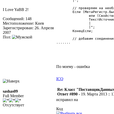
	|";

	// проверяем на необходимость соединения с таблицей журнала документов

I Love YaBB 2!
	Если (МетаРегистр.Б
		или (СвойствоОтбор.НайтиОтбор("НомерДокумента") = 1) Тогда

Сообщений: 148
		ТекстИсточника = ТекстИсточника + "	left join ЖурналДокументов as journ $nolock

Местоположение: Киев
		|		on journ.iddoc = ТекущийОбъект.iddoc

		|";

Зарегистрирован: 26. Апреля
	КонецЕсли;

2007
Пол:
	// добавим соединения для дополнительных данных

.......

По моему - ошибка
ICQ
Re: Класс "ПоставщикДанных"
sashas09
Ответ #890 -
19. Марта 2013 :: 1
Full Member
исправил на
Отсутствует
Код