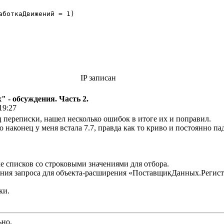
аботкаДвижений = 
1
)  

IP записан
 - обсуждения. Часть 2.
19:27
 переписки, нашел несколько ошибок в итоге их и поправил.
 наконец у меня встала 7.7, правда как то криво и постоянно па
е списков со строковыми значениями для отбора.
ния запроса для объекта-расширения «ПоставщикДанных.Регистр»
ки.
ьно.