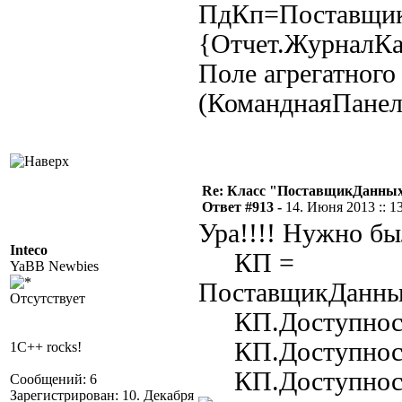
ПдКп=Поставщик
{Отчет.ЖурналКа
Поле агрегатного
(КоманднаяПанел
Re: Класс "ПоставщикДанных"
Ответ #913 -
14. Июня 2013 :: 1
Ура!!!! Нужно бы
Inteco
КП =
YaBB Newbies
ПоставщикДанны
Отсутствует
КП.Доступность
КП.Доступность
1C++ rocks!
КП.Доступность
Сообщений: 6
Зарегистрирован: 10. Декабря