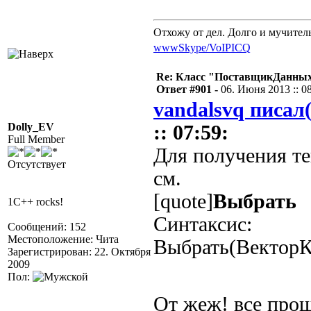
Отхожу от дел. Долго и мучител
www
Skype/VoIP
ICQ
Re: Класс "ПоставщикДанных"
Ответ #901 -
06. Июня 2013 :: 0
vandalsvq писал(
Dolly_EV
:: 07:59:
Full Member
Для получения т
Отсутствует
см.
[quote]
Выбрать
1C++ rocks!
Синтаксис:
Сообщений: 152
Местоположение: Чита
Выбрать(ВекторК
Зарегистрирован: 22. Октября
2009
Пол:
От жеж! все про