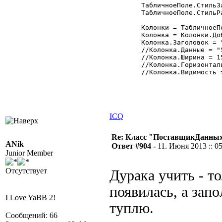
	ТабличноеПоле.СтильЗаголовков = 1;

	ТабличноеПоле.СтильРамки = 1;

	Колонки = ТабличноеПоле.Колонки;

	Колонка = Колонки.Добавить("МояКолонка");

	Колонка.Заголовок = "Моя колонка";

	//Колонка.Данные = "Установлена";

	//Колонка.Ширина = 15;

	//Колонка.ГоризонтальноеВыравнивание = 2;

	//Колонка.Видимость = 1;

ICQ
Re: Класс "ПоставщикДанных"
ANik
Ответ #904 -
11. Июня 2013 :: 0
Junior Member
Отсутствует
Дурака учить - т
появилась, а зап
I Love YaBB 2!
туплю.
Сообщений: 66