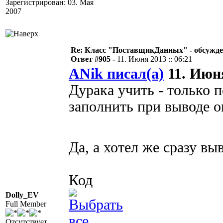
Зарегистрирован: 03. Мая
2007
Re: Класс "ПоставщикДанных" - обсужден
Ответ #905 -
11. Июня 2013 :: 06:21
ANik писал(а)
11. Июня
Дурака учить - только п
заполнить при выводе о
Да, а хотел же сразу в
Код
Dolly_EV
Full Member
Отсутствует