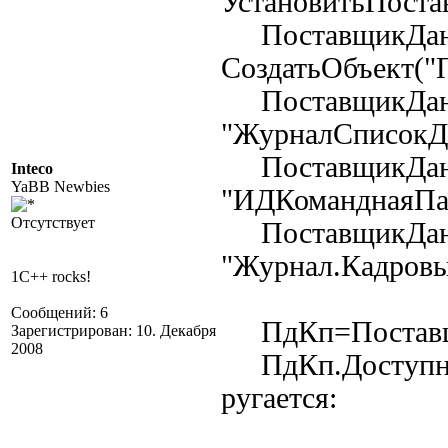
УстановитьПост
ПоставщикДан
СоздатьОбъект("
ПоставщикДанн
"ЖурналСписокД
ПоставщикДанн
Inteco
YaBB Newbies
"ИДКоманднаяПа
Отсутствует
ПоставщикДанн
"Журнал.Кадров
1C++ rocks!
Сообщений: 6
ПдКп=Поставщи
Зарегистрирован: 10. Декабря
2008
ПдКп.Доступнос
ругается: