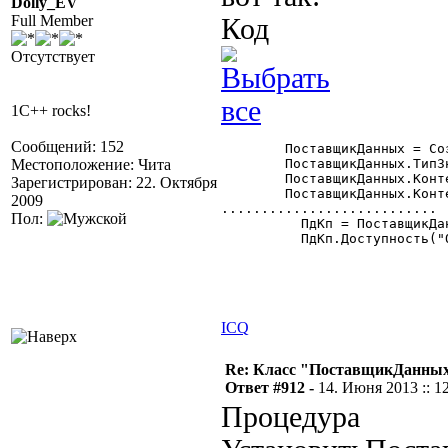
Dolly_EV
Full Member
Код
Отсутствует
1C++ rocks!
Сообщений: 152
	ПоставщикДанных = СоздатьОбъект("ПоставщикДанных");

Местоположение: Чита
	ПоставщикДанных.ТипЗначений = "Справочник.МойСправочник";

	ПоставщикДанных.КонтейнерКоманднойПанели = "КонтейнерКП";

Зарегистрирован: 22. Октября
	ПоставщикДанных.КонтейнерТабличногоПоля = "КонтейнерТП";

2009
...........................

Пол:
	  ПдКп = ПоставщикДанных.КоманднаяПанель;

	  ПдКп.Доступность("ОтключитьОтбор",0);

ICQ
Re: Класс "ПоставщикДанных"
Ответ #912 -
14. Июня 2013 :: 1
Процедура