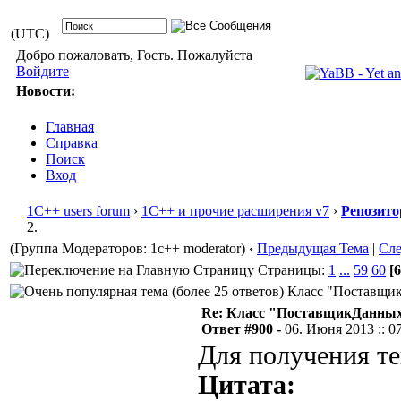
(UTC)
Добро пожаловать, Гость. Пожалуйста
Войдите
Новости:
Главная
Справка
Поиск
Вход
1С++ users forum
›
1С++ и прочие расширения v7
›
Репозито
2.
(Группа Модераторов: 1c++ moderator)
‹
Предыдущая Тема
|
Сл
Страницы:
1
...
59
60
[6
Класс "ПоставщикД
Re: Класс "ПоставщикДанных"
Ответ #900 -
06. Июня 2013 :: 0
Для получения т
Цитата: