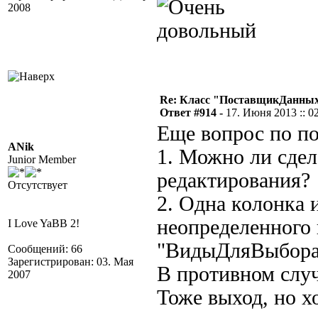
2008
Re: Класс "ПоставщикДанных"
Ответ #914 -
17. Июня 2013 :: 0
Еще вопрос по п
ANik
1. Можно ли сдел
Junior Member
редактирования?
Отсутствует
2. Одна колонка 
неопределенного 
I Love YaBB 2!
"ВидыДляВыбора
Сообщений: 66
Зарегистрирован: 03. Мая
В противном случ
2007
Тоже выход, но х