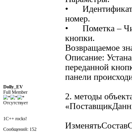
• Идентификатор
номер.
• Пометка – Чис
кнопки.
Возвращаемое зна
Описание: Устана
переданной кноп
панели происходи
Dolly_EV
Full Member
2. методы объект
Отсутствует
«ПоставщикДанн
1C++ rocks!
ИзменятьСостав
Сообщений: 152