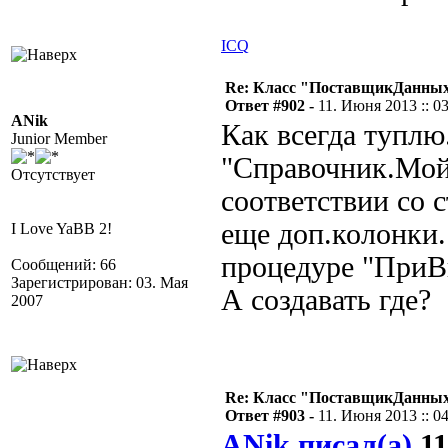
ICQ
Re: Класс "ПоставщикДанных"
Ответ #902 -
11. Июня 2013 :: 0
ANik
Как всегда туплю
Junior Member
"Справочник.Мой
Отсутствует
соответствии со 
еще доп.колонки.
I Love YaBB 2!
процедуре "ПриВ
Сообщений: 66
Зарегистрирован: 03. Мая
А создавать где?
2007
Re: Класс "ПоставщикДанных"
Ответ #903 -
11. Июня 2013 :: 0
ANik писал(а)
11