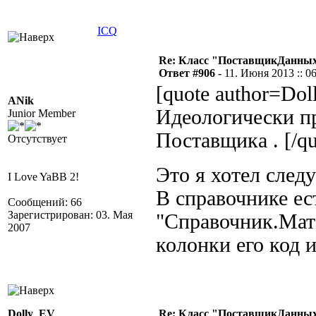
ICQ
Re: Класс "ПоставщикДанных"
Ответ #906 -
11. Июня 2013 :: 0
[quote author=Do
ANik
Идеологически п
Junior Member
Поставщика . [/qu
Отсутствует
Это я хотел сле
I Love YaBB 2!
В справочнике ес
Сообщений: 66
Зарегистрирован: 03. Мая
"Справочник.Мате
2007
колонки его код 
Dolly_EV
Re: Класс "ПоставщикДанных"