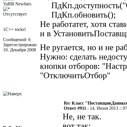
ПдКп.доступность("О
YaBB Newbies
ПдКп.обновить();
Отсутствует
Не работатет, хотя ста
1C++ rocks!
и в УстановитьПостав
Сообщений: 6
Зарегистрирован:
Не ругается, но и не р
10. Декабря 2008
Нужно: сделать недост
кнопки отборов: "Наст
"ОтключитьОтбор"
Re: Класс "ПоставщикДанных"
Ответ #911 -
14. Июня 2013 :: 0
Не, не так.
вот так: