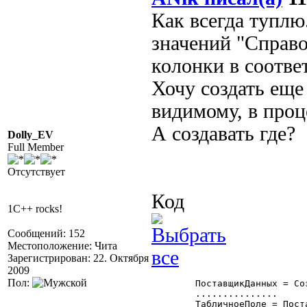
Как всегда туплю
значений "Справ
колонки в соотве
Хочу создать еще
видимому, в про
А создавать где?
Dolly_EV
Full Member
Отсутствует
Код
1C++ rocks!
Сообщений: 152
Местоположение: Чита
Зарегистрирован: 22. Октября
2009
Пол:
	ПоставщикДанных = СоздатьОбъект("ПоставщикДанных");

	...............

	ТабличноеПоле = ПоставщикДанных.ТабличноеПоле;
