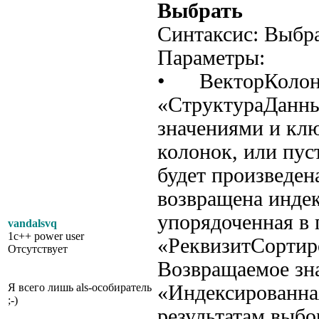
Выбрать
Синтаксис: Выбр
Параметры:
• ВекторКолоно
«СтруктураДанны
значениями и кл
колонок, или пус
будет произведен
возвращена инде
упорядоченная в 
vandalsvq
1c++ power user
«РеквизитСортир
Отсутствует
Возвращаемое зна
Я всего лишь als-особиратель
«Индексированна
;-)
результатам выбо