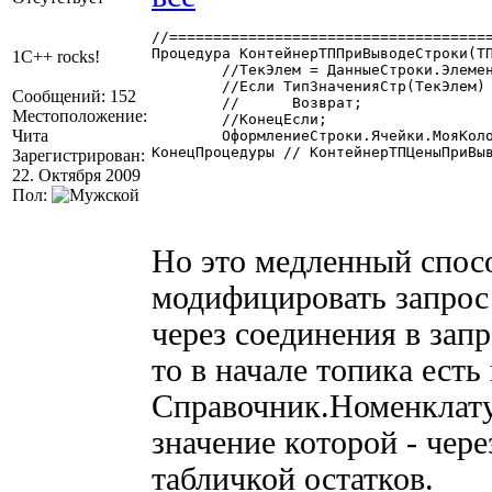
//=====================================
Процедура КонтейнерТППриВыводеСтроки(ТП
1C++ rocks!
	//ТекЭлем = ДанныеСтроки.Элемент; //Если Поставщик-Справочник, то ДанныеСтроки = ТекущийЭлемент()

	//Если ТипЗначенияСтр(ТекЭлем) <> "Справочник" Тогда

Сообщений: 152
	//	Возврат;

Местоположение:
	//КонецЕсли;

Чита
	ОформлениеСтроки.Ячейки.МояКолонка.УстановитьТекст("ТекстМоейКолонки");

КонецПроцедуры // КонтейнерТПЦеныПриВыв
Зарегистрирован:
22. Октября 2009
Пол:
Но это медленный спос
модифицировать запрос 
через соединения в зап
то в начале топика есть
Справочник.Номенклатур
значение которой - чере
табличкой остатков.