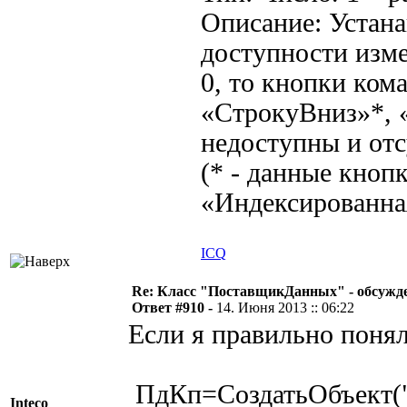
Описание: Устана
доступности изме
0, то кнопки ком
«СтрокуВниз»*,
недоступны и от
(* - данные кноп
«Индексированна
ICQ
Re: Класс "ПоставщикДанных" - обсужде
Ответ #910 -
14. Июня 2013 :: 06:22
Если я правильно понял
ПдКп=СоздатьОбъект("
Inteco