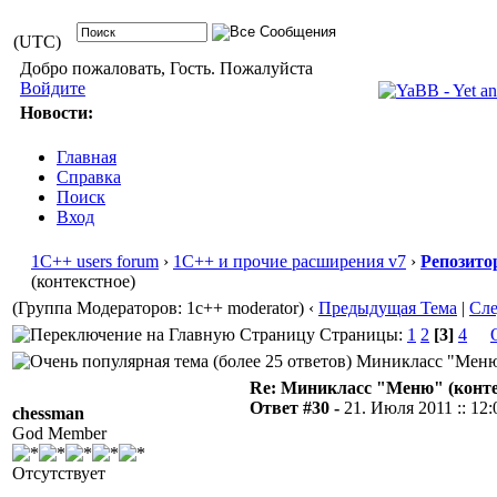
(UTC)
Добро пожаловать, Гость. Пожалуйста
Войдите
Новости:
Главная
Справка
Поиск
Вход
1С++ users forum
›
1С++ и прочие расширения v7
›
Репозито
(контекстное)
(Группа Модераторов: 1c++ moderator)
‹
Предыдущая Тема
|
Сл
Страницы:
1
2
[3]
4
Миникласс "Меню" 
Re: Миникласс "Меню" (конте
Ответ #30 -
21. Июля 2011 :: 12:
chessman
God Member
Отсутствует