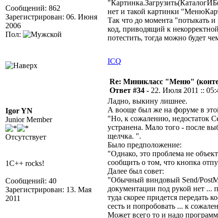
"Картинка.Загрузить(КаталогИБ
Сообщений: 862
нет и такой картинки "МенюКар
Зарегистрирован: 06. Июня
Так что до момента "потыкать и
2006
код, приводящий к некорректной
Пол:
потестить, тогда можно будет че
ICQ
Re: Миникласс "Меню" (конте
Ответ #34 -
22. Июля 2011 :: 05:
Ладно, выкину лишнее.
А вооще был же на форуме в это
Igor YN
"Но, к сожалению, недостаток Се
Junior Member
устранена. Мало того - после вы
щелчка. ".
Отсутствует
Было предположение:
"Однако, это проблема не объек
сообщить о том, что кнопка отп
1C++ rocks!
Далее был совет:
"Обычный виндовый Send/PostMes
Сообщений: 40
документации под рукой нет ..
Зарегистрирован: 13. Мая
туда скорее придется передать к
2011
сесть и попробовать ... к сожал
Может всего то и надо программ