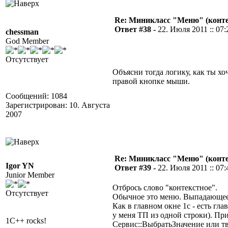
Re: Миникласс "Меню" (конте
Ответ #38 -
22. Июля 2011 :: 07:
chessman
God Member
Отсутствует
Объясни тогда логику, как ты хо
правой кнопке мыши.
Сообщений: 1084
Зарегистрирован: 10. Августа
2007
Re: Миникласс "Меню" (конте
Igor YN
Ответ #39 -
22. Июля 2011 :: 07:
Junior Member
Отбрось слово "контекстное".
Отсутствует
Обычное это меню. Выпадающее
Как в главном окне 1с - есть гл
у меня ТП из одной строки). Пр
1C++ rocks!
Сервис::ВыбратьЗначение или тв