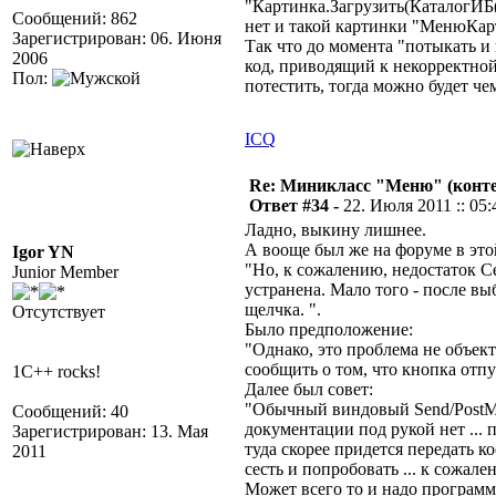
"Картинка.Загрузить(КаталогИБ
Сообщений: 862
нет и такой картинки "МенюКар
Зарегистрирован: 06. Июня
Так что до момента "потыкать и
2006
код, приводящий к некорректной
Пол:
потестить, тогда можно будет че
ICQ
Re: Миникласс "Меню" (конте
Ответ #34 -
22. Июля 2011 :: 05:
Ладно, выкину лишнее.
А вооще был же на форуме в это
Igor YN
"Но, к сожалению, недостаток Се
Junior Member
устранена. Мало того - после вы
щелчка. ".
Отсутствует
Было предположение:
"Однако, это проблема не объек
сообщить о том, что кнопка отп
1C++ rocks!
Далее был совет:
"Обычный виндовый Send/PostMes
Сообщений: 40
документации под рукой нет ..
Зарегистрирован: 13. Мая
туда скорее придется передать к
2011
сесть и попробовать ... к сожал
Может всего то и надо программ