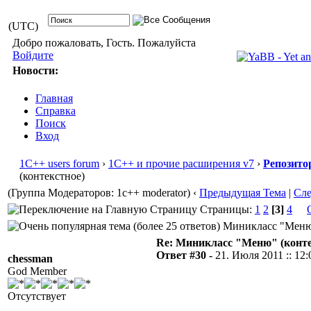
(UTC)
Добро пожаловать, Гость. Пожалуйста
Войдите
Новости:
Главная
Справка
Поиск
Вход
1С++ users forum
›
1С++ и прочие расширения v7
›
Репозито
(контекстное)
(Группа Модераторов: 1c++ moderator)
‹
Предыдущая Тема
|
Сл
Страницы:
1
2
[3]
4
Миникласс "Меню" 
Re: Миникласс "Меню" (конте
Ответ #30 -
21. Июля 2011 :: 12:
chessman
God Member
Отсутствует