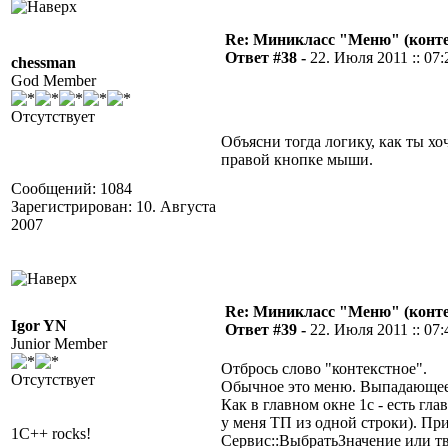
Re: Миникласс "Меню" (конте
Ответ #38 -
22. Июля 2011 :: 07:
chessman
God Member
Отсутствует
Объясни тогда логику, как ты хо
правой кнопке мыши.
Сообщений: 1084
Зарегистрирован: 10. Августа
2007
Re: Миникласс "Меню" (конте
Igor YN
Ответ #39 -
22. Июля 2011 :: 07:
Junior Member
Отбрось слово "контекстное".
Отсутствует
Обычное это меню. Выпадающее
Как в главном окне 1с - есть гл
у меня ТП из одной строки). Пр
1C++ rocks!
Сервис::ВыбратьЗначение или тв