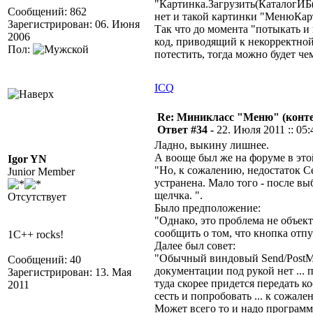
"Картинка.Загрузить(КаталогИБ
Сообщений: 862
нет и такой картинки "МенюКар
Зарегистрирован: 06. Июня
Так что до момента "потыкать и
2006
код, приводящий к некорректной
Пол:
потестить, тогда можно будет че
ICQ
Re: Миникласс "Меню" (конте
Ответ #34 -
22. Июля 2011 :: 05:
Ладно, выкину лишнее.
А вооще был же на форуме в это
Igor YN
"Но, к сожалению, недостаток Се
Junior Member
устранена. Мало того - после вы
щелчка. ".
Отсутствует
Было предположение:
"Однако, это проблема не объек
сообщить о том, что кнопка отп
1C++ rocks!
Далее был совет:
"Обычный виндовый Send/PostMes
Сообщений: 40
документации под рукой нет ..
Зарегистрирован: 13. Мая
туда скорее придется передать к
2011
сесть и попробовать ... к сожал
Может всего то и надо программ