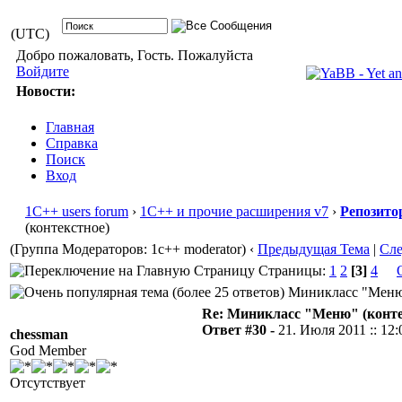
(UTC)
Добро пожаловать, Гость. Пожалуйста
Войдите
Новости:
Главная
Справка
Поиск
Вход
1С++ users forum
›
1С++ и прочие расширения v7
›
Репозито
(контекстное)
(Группа Модераторов: 1c++ moderator)
‹
Предыдущая Тема
|
Сл
Страницы:
1
2
[3]
4
Миникласс "Меню" 
Re: Миникласс "Меню" (конте
Ответ #30 -
21. Июля 2011 :: 12:
chessman
God Member
Отсутствует