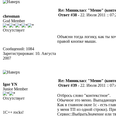
Re: Миникласс "Меню" (конте
Ответ #38 -
22. Июля 2011 :: 07:
chessman
God Member
Отсутствует
Объясни тогда логику, как ты хо
правой кнопке мыши.
Сообщений: 1084
Зарегистрирован: 10. Августа
2007
Re: Миникласс "Меню" (конте
Igor YN
Ответ #39 -
22. Июля 2011 :: 07:
Junior Member
Отбрось слово "контекстное".
Отсутствует
Обычное это меню. Выпадающее
Как в главном окне 1с - есть гл
у меня ТП из одной строки). Пр
1C++ rocks!
Сервис::ВыбратьЗначение или тв