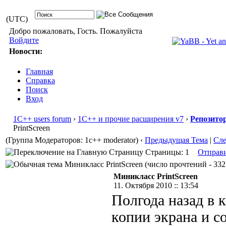
(UTC)
Добро пожаловать, Гость. Пожалуйста
Войдите
Новости:
Главная
Справка
Поиск
Вход
1С++ users forum
›
1С++ и прочие расширения v7
›
Репозито
PrintScreen
(Группа Модераторов: 1c++ moderator)
‹
Предыдущая Тема
|
Сл
Страницы: 1
Отправ
Миникласс PrintScreen (число прочтений - 332
Миникласс PrintScreen
11. Октября 2010 :: 13:54
Полгода назад в 
копии экрана и с