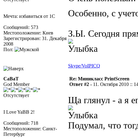
Особенно, с уче
Мечта: избавиться от 1С
Сообщений: 573
З.Ы. Сегодня пря
Местоположение: Киев
Зарегистрирован: 31. Декабря
2008
Пол:
Skype/VoIP
ICQ
CaBaT
Re: Миникласс PrintScreen
God Member
Ответ #2 -
11. Октября 2010 :: 1
Отсутствует
Ща глянул - а я 
I Love YaBB 2!
Сообщений: 718
Подумал, что тог
Местоположение: Санкт-
Петербург