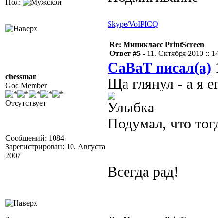
Пол:
Skype/VoIP
ICQ
Re: Миникласс PrintScreen
Ответ #5 -
11. Октября 2010 :: 1
CaBaT писал(а)
1
chessman
Ща глянул - а я 
God Member
Отсутствует
Подумал, что тог
Сообщений: 1084
Зарегистрирован: 10. Августа
2007
Всегда рад!