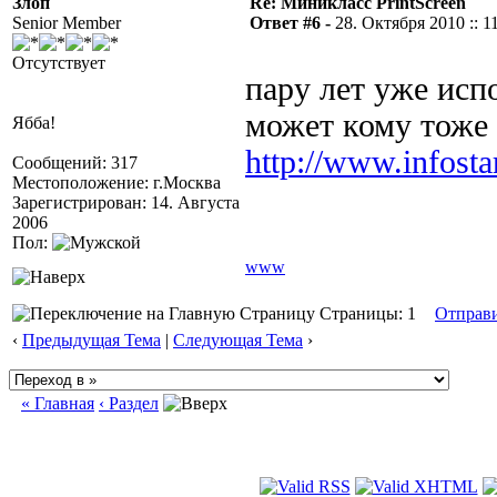
Злоп
Re: Миникласс PrintScreen
Senior Member
Ответ #6 -
28. Октября 2010 :: 1
Отсутствует
пару лет уже исп
может кому тоже 
Ябба!
http://www.infosta
Сообщений: 317
Местоположение: г.Москва
Зарегистрирован: 14. Августа
2006
Пол:
www
Страницы: 1
Отправ
‹
Предыдущая Тема
|
Следующая Тема
›
« Главная
‹ Раздел