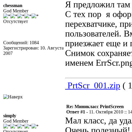
Я предложил там 
chessman
God Member
С тех пор я офор
Отсутствует
перехватчике, пр
пользователей. В
приезжает еще и 
Сообщений: 1084
Зарегистрирован: 10. Августа
Снимок сохраняет
2007
именем ErrScr.pn
PrtScr_001.zip
( 1
Re: Миникласс PrintScreen
Ответ #1 -
11. Октября 2010 :: 1
simply
Мал класс, да уда
God Member
Очень полезный!
Отсутствует