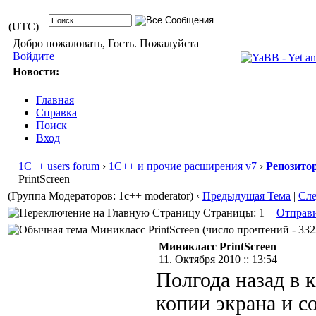
(UTC)
Добро пожаловать, Гость. Пожалуйста
Войдите
Новости:
Главная
Справка
Поиск
Вход
1С++ users forum
›
1С++ и прочие расширения v7
›
Репозито
PrintScreen
(Группа Модераторов: 1c++ moderator)
‹
Предыдущая Тема
|
Сл
Страницы: 1
Отправ
Миникласс PrintScreen (число прочтений - 332
Миникласс PrintScreen
11. Октября 2010 :: 13:54
Полгода назад в 
копии экрана и с