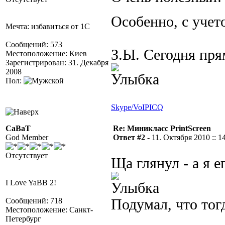
Особенно, с уче
Мечта: избавиться от 1С
Сообщений: 573
З.Ы. Сегодня пря
Местоположение: Киев
Зарегистрирован: 31. Декабря
2008
Пол:
Skype/VoIP
ICQ
CaBaT
Re: Миникласс PrintScreen
God Member
Ответ #2 -
11. Октября 2010 :: 1
Отсутствует
Ща глянул - а я 
I Love YaBB 2!
Сообщений: 718
Подумал, что тог
Местоположение: Санкт-
Петербург