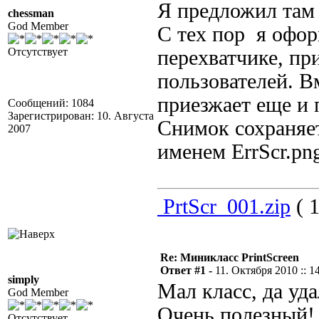
Я предложил там 
chessman
God Member
С тех пор я офор
Отсутствует
перехватчике, пр
пользователей. В
приезжает еще и 
Сообщений: 1084
Зарегистрирован: 10. Августа
Снимок сохраняет
2007
именем ErrScr.pn
PrtScr_001.zip
( 1
Re: Миникласс PrintScreen
Ответ #1 -
11. Октября 2010 :: 1
simply
Мал класс, да уда
God Member
Очень полезный!
Отсутствует