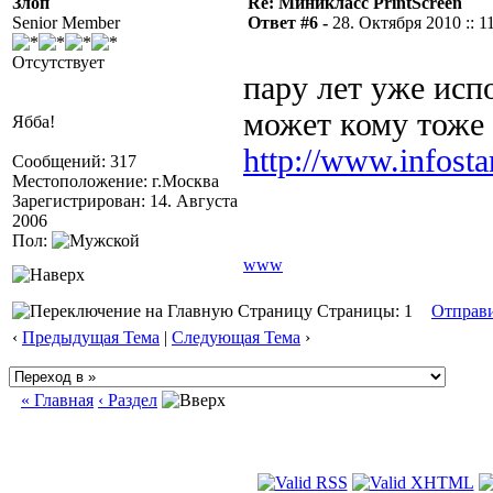
Злоп
Re: Миникласс PrintScreen
Senior Member
Ответ #6 -
28. Октября 2010 :: 1
Отсутствует
пару лет уже исп
может кому тоже 
Ябба!
http://www.infosta
Сообщений: 317
Местоположение: г.Москва
Зарегистрирован: 14. Августа
2006
Пол:
www
Страницы: 1
Отправ
‹
Предыдущая Тема
|
Следующая Тема
›
« Главная
‹ Раздел