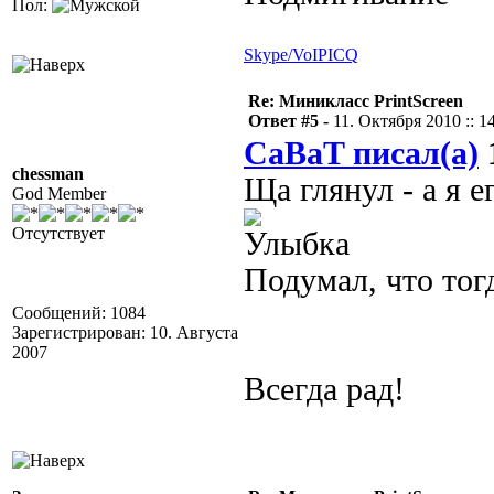
Пол:
Skype/VoIP
ICQ
Re: Миникласс PrintScreen
Ответ #5 -
11. Октября 2010 :: 1
CaBaT писал(а)
1
chessman
Ща глянул - а я 
God Member
Отсутствует
Подумал, что тог
Сообщений: 1084
Зарегистрирован: 10. Августа
2007
Всегда рад!