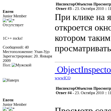
ИнспекторОбъектов Просмотр
Ответ #3 -
23. Октября 2010 :: 1
Евген
При клике на 
Junior Member
откроется окн
Отсутствует
котором таким
1C++ rocks!
просматривать
Сообщений: 40
Местоположение: Улан-Удэ
Зарегистрирован: 20. Января
2009
Пол:
ObjectInspect
www
ICQ
ИнспекторОбъектов Просмотр 
Ответ #4 -
23. Октября 2010 :: 1
Евген
Junior Member
Просмотр сод