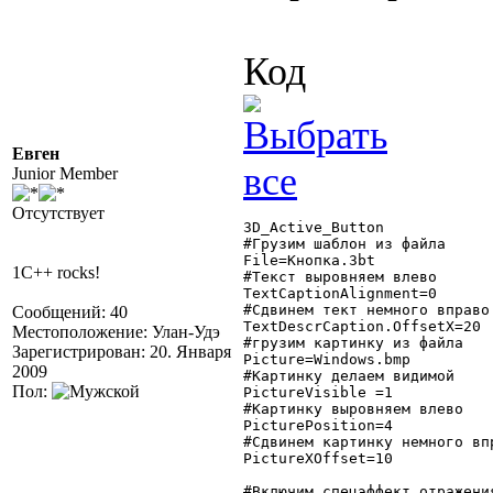
Код
Евген
Junior Member
Отсутствует
3D_Active_Button

#Грузим шаблон из файла

File=Кнопка.3bt

1C++ rocks!
#Текст выровняем влево

TextCaptionAlignment=0

#Сдвинем тект немного вправо

Сообщений: 40
TextDescrCaption.OffsetX=20

Местоположение: Улан-Удэ
#грузим картинку из файла

Зарегистрирован: 20. Января
Picture=Windows.bmp

2009
#Картинку делаем видимой

Пол:
PictureVisible =1

#Картинку выровняем влево

PicturePosition=4

#Сдвинем картинку немного впр
PictureXOffset=10

#Включим спецэффект отражения