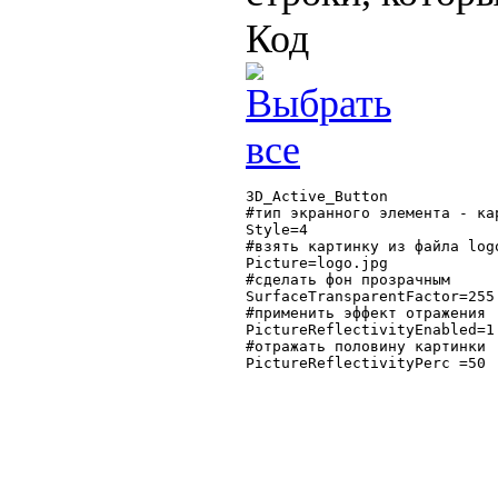
Код
3D_Active_Button

#тип экранного элемента - кар
Style=4

#взять картинку из файла logo
Picture=logo.jpg

#сделать фон прозрачным

SurfaceTransparentFactor=255

#применить эффект отражения

PictureReflectivityEnabled=1

#отражать половину картинки

PictureReflectivityPerc =50
