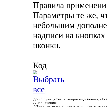
Правила применения
Параметры те же, чт
небольшим дополне
надписи на кнопках 
иконки.
Код
//глВопрос(<Текст_вопроса>,<Режим>,<Тай
//Назначение:

//Вывести окно вопроса и получить ответ