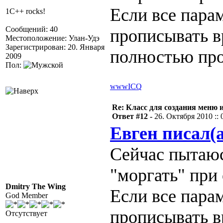
Если все пара
1C++ rocks!
Сообщений: 40
прописывать в
Местоположение: Улан-Удэ
Зарегистрирован: 20. Января
полностью про
2009
Пол:
www
ICQ
Re: Класс для создания меню 
Ответ #12 -
26. Октября 2010 :: 
Евген писал(а
Сейчас пытаюс
"моргать" при 
Dmitry The Wing
Если все пара
God Member
прописывать в
Отсутствует