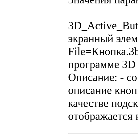
3D_Active_But
экранный элем
File=Кнопка.3b
программе 3D B
Описание: - с
описание кноп
качестве подск
отображается 