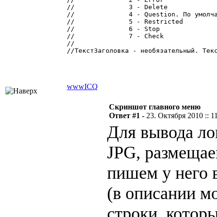
//		3 - Delete

//		4 - Question. По умолчанию

//		5 - Restricted

//		6 - Stop

//		7 - Check

//	  

//ТекстЗаголовка - необязательный. Текс
www
ICQ
Скриншот главного меню
Ответ #1 -
23. Октября 2010 :: 1
Для вывода ло
JPG, размещае
пишем у него 
(в описании м
строки, которы