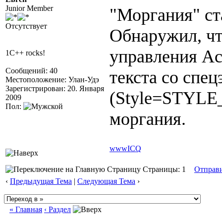
Junior Member
"Моргания" ст
Отсутствует
Обнаружил, чт
управления Ac
1C++ rocks!
Сообщений: 40
текста со спе
Местоположение: Улан-Удэ
Зарегистрирован: 20. Января
(Style=STYLE
2009
Пол:
моргания.
www
ICQ
Страницы: 1
Отправ
‹
Предыдущая Тема
|
Следующая Тема
›
« Главная
‹ Раздел