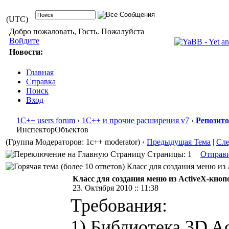
(UTC)
Добро пожаловать, Гость. Пожалуйста
Войдите
Новости:
Главная
Справка
Поиск
Вход
1С++ users forum
›
1С++ и прочие расширения v7
›
Репозит
ИнспекторОбъектов
(Группа Модераторов: 1c++ moderator)
‹
Предыдущая Тема
|
Сл
Страницы: 1
Отправ
Класс для создания меню из 
Класс для создания меню из ActiveX-кно
23. Октября 2010 :: 11:38
Требования:
1) Библиотека 3D Ac