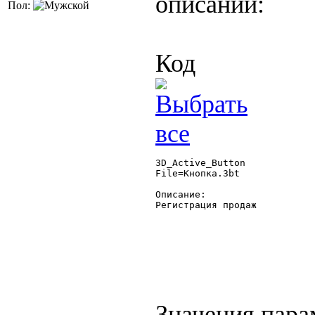
описании:
Пол:
Код
3D_Active_Button

File=Кнопка.3bt

Описание:

Регистрация продаж

Значения пара