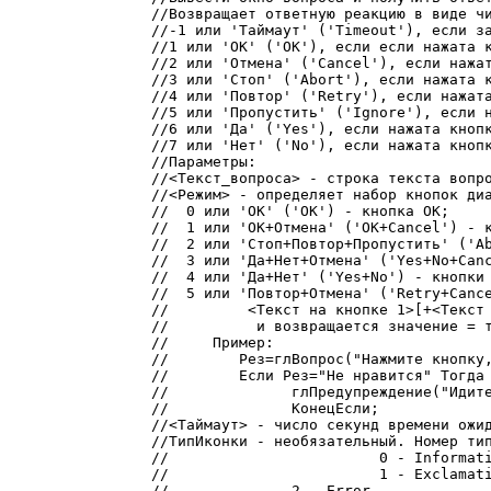
//Возвращает ответную реакцию в виде чи
//-1 или 'Таймаут' ('Timeout'), если за
//1 или 'ОК' ('ОК'), если если нажата к
//2 или 'Отмена' ('Cancel'), если нажат
//3 или 'Стоп' ('Abort'), если нажата к
//4 или 'Повтор' ('Retry'), если нажата
//5 или 'Пропустить' ('Ignore'), если н
//6 или 'Да' ('Yes'), если нажата кнопк
//7 или 'Нет' ('No'), если нажата кнопк
//Параметры:

//<Текст_вопроса> - cтрока текста вопро
//<Режим> - определяет набор кнопок диа
//  0 или 'ОК' ('ОК') - кнопка OK;

//  1 или 'ОК+Отмена' ('OK+Cancel') - к
//  2 или 'Стоп+Повтор+Пропустить' ('Ab
//  3 или 'Да+Нет+Отмена' ('Yes+No+Canc
//  4 или 'Да+Нет' ('Yes+No') - кнопки 
//  5 или 'Повтор+Отмена' ('Retry+Cance
//	   <Текст на кнопке 1>[+<Текст на кнопке 2>][+<Текст на кнопке 3>] - выводятся кнопки с указанными текстами

//	    и возвращается значение = текст на кнопке, которую нажал пользователь

//     Пример:

//	  Рез=глВопрос("Нажмите кнопку, которая нравится... ","Нравится+Не нравится");

//	  Если Рез="Не нравится" Тогда

//		глПредупреждение("Идите в сад!");

//		КонецЕсли;

//<Таймаут> - число секунд времени ожид
//ТипИконки - необязательный. Номер тип
//			  0 - Information

//			  1 - Exclamation

//		2 - Error
