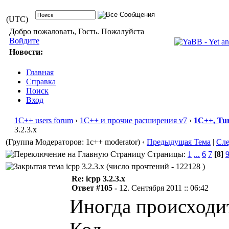
(UTC)
Добро пожаловать, Гость. Пожалуйста
Войдите
Новости:
Главная
Справка
Поиск
Вход
1С++ users forum
›
1С++ и прочие расширения v7
›
1С++, Tu
3.2.3.x
(Группа Модераторов: 1c++ moderator)
‹
Предыдущая Тема
|
Сл
Страницы:
1
...
6
7
[8]
icpp 3.2.3.x (число прочтений - 122128 )
Re: icpp 3.2.3.x
Ответ #105 -
12. Сентября 2011 :: 06:42
Иногда происходи