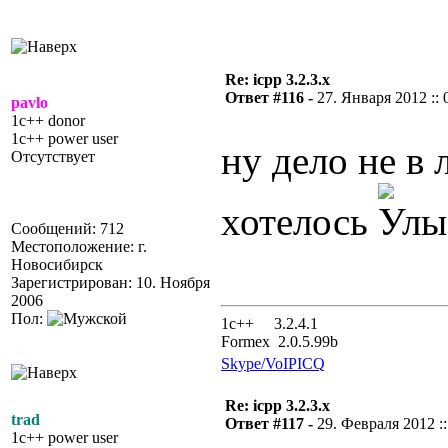
Re: icpp 3.2.3.x
Ответ #116 -
27. Января 2012 :: 
pavlo
1c++ donor
1c++ power user
ну дело не в 
Отсутствует
хотелось
Сообщений: 712
Местоположение: г.
Новосибирск
Зарегистрирован: 10. Ноября
2006
Пол:
1с++ 3.2.4.1
Formex 2.0.5.99b
Skype/VoIP
ICQ
Re: icpp 3.2.3.x
trad
Ответ #117 -
29. Февраля 2012 ::
1c++ power user