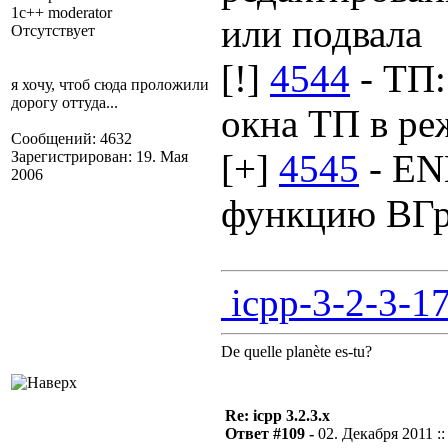
1c++ moderator
или подвала
Отсутствует
[!]
4544
- ТП:
я хочу, чтоб сюда проложили
дорогу оттуда...
окна ТП в ре
Сообщений: 4632
[+]
4545
- EN
Зарегистрирован: 19. Мая
2006
функцию ВГр
icpp-3-2-3-17
De quelle planète es-tu?
Re: icpp 3.2.3.x
Ответ #109 -
02. Декабря 2011 ::