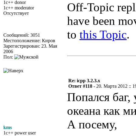
1c++ donor
Off-Topic repl
1c++ moderator
Отсутствует
have been mo
to
this Topic
.
Сообщений: 3051
Местоположение: Киров
Зарегистрирован: 23. Мая
2006
Пол:
Re: icpp 3.2.3.x
Ответ #118 -
20. Марта 2012 :: 1
Попался баг,
океана как м
А посему,
kms
1c++ power user