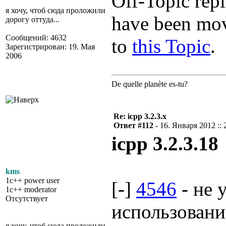
Off-Topic repl
я хочу, чтоб сюда проложили
have been mo
дорогу оттуда...
Сообщений: 4632
to
this Topic
.
Зарегистрирован: 19. Мая
2006
De quelle planète es-tu?
Re: icpp 3.2.3.x
Ответ #112 -
16. Января 2012 :: 
icpp 3.2.3.18
kms
1c++ power user
[-]
4546
- не 
1c++ moderator
Отсутствует
использовани
я хочу, чтоб сюда проложили