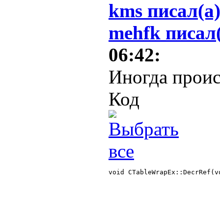
kms писал(а
mehfk писал
06:42:
Иногда проис
Код
void CTableWrapEx::DecrRef(vo