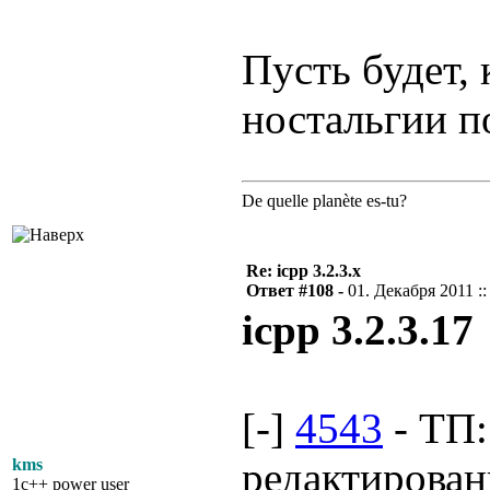
Пусть будет,
ностальгии п
De quelle planète es-tu?
Re: icpp 3.2.3.x
Ответ #108 -
01. Декабря 2011 ::
icpp 3.2.3.17
[-]
4543
- ТП:
редактирова
kms
1c++ power user