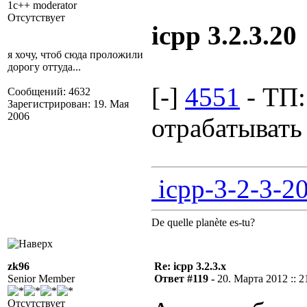
1c++ moderator
Отсутствует
icpp 3.2.3.20
я хочу, чтоб сюда проложили
дорогу оттуда...
[-]
4551
- ТП:
Сообщений: 4632
Зарегистрирован: 19. Мая
2006
отрабатывать
icpp-3-2-3-20
De quelle planète es-tu?
zk96
Re: icpp 3.2.3.x
Senior Member
Ответ #119 -
20. Марта 2012 :: 2
Отсутствует