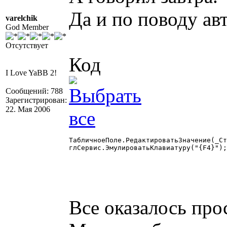
Да и по поводу ав
varelchik
God Member
Отсутствует
Код
I Love YaBB 2!
Сообщений: 788
Зарегистрирован:
22. Мая 2006
ТабличноеПоле.РедактироватьЗначение(_Ст
глСервис.ЭмулироватьКлавиатуру("{F4}");

Все оказалось про