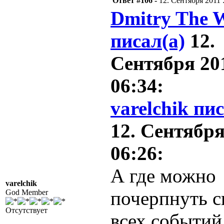
Ответ #106 -
12. Сентября 2011 :
Dmitry The 
писал(а)
12.
Сентября 201
06:34:
varelchik пи
12. Сентября
06:26:
А где можно
varelchik
почерпнуть с
God Member
Отсутствует
всех событий