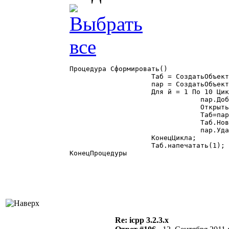
Процедура Сформировать()

		    Таб = СоздатьОбъект("Таблица");

		    пар = СоздатьОбъект("СписокЗначений");  

		    Для й = 1 По 10 Цикл

				пар.ДобавитьЗначение(Таб,"Таблица");

				ОткрытьФормуМодально("Отчет",пар,КаталогИБ()+"ExtForms\testprn.ert");

				Таб=пар.Получить("Таблица");

				Таб.НоваяСтраница();

				пар.УдалитьВсе();

		    КонецЦикла;

		    Таб.напечатать(1);

КонецПроцедуры

Re: icpp 3.2.3.x