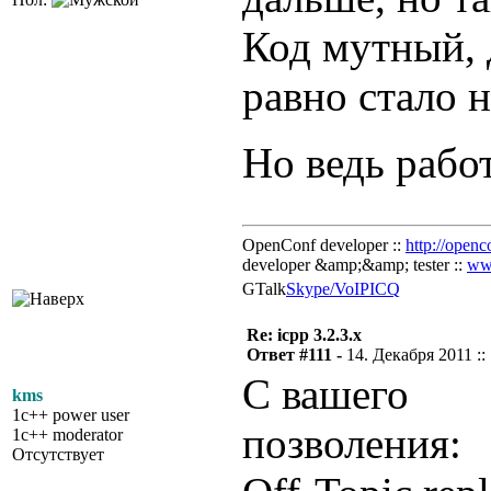
Код мутный, д
равно стало 
Но ведь рабо
OpenConf developer ::
http://openc
developer &amp;&amp; tester ::
ww
GTalk
Skype/VoIP
ICQ
Re: icpp 3.2.3.x
Ответ #111 -
14. Декабря 2011 ::
С вашего
kms
1c++ power user
позволения:
1c++ moderator
Отсутствует