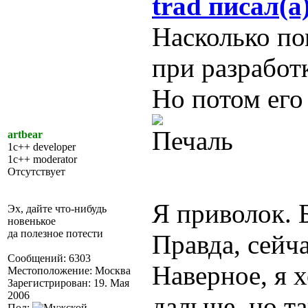
trad писал(а
Насколько по
при разработк
Но потом его
artbear
1c++ developer
1c++ moderator
Отсутствует
Я приволок. 
Эх, дайте что-нибудь
новенькое
да полезное потести
Правда, сейч
Сообщений: 6303
Наверное, я х
Местоположение: Москва
Зарегистрирован: 19. Мая
2006
дальше, но т
Пол: