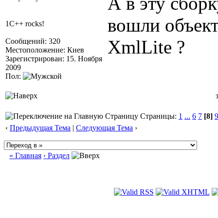
А в эту сборк
вошли объек
1C++ rocks!
XmlLite ?
Сообщений: 320
Местоположение: Киев
Зарегистрирован: 15. Ноября
2009
Пол:
Страницы:
1
...
6
7
[8]
‹
Предыдущая Тема
|
Следующая Тема
›
« Главная
‹ Раздел