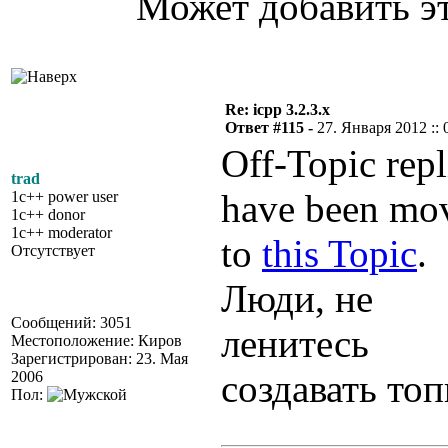
Может добавить эт
Re: icpp 3.2.3.x
Ответ #115 -
27. Января 2012 :: 
Off-Topic repl
trad
have been mo
1c++ power user
1c++ donor
1c++ moderator
to
this Topic
.
Отсутствует
Люди, не
Сообщений: 3051
ленитесь
Местоположение: Киров
Зарегистрирован: 23. Мая
создавать то
2006
Пол: