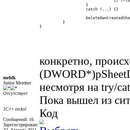
				if (*(DWORD*)pSheetDoc != dwCSheetDocVTable) return;

		    }

		    catch (...) {}

		    DeleteOwnCreatedSheetDoc(pSheetDoc);

	  }

}

конкретно, происхо
(DWORD*)pSheetDo
mehfk
Junior Member
несмотря на try/ca
Отсутствует
Пока вышел из сит
1C++ rocks!
Код
Сообщений: 16
Зарегистрирован:
22. Августа 2011