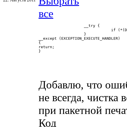
		    __try {

				if (*(DWORD*)pSheetDoc != dwCSheetDocVTable) return;

		    }

__except (EXCEPTION_EXECUTE_HANDLER)

{

return;

}

Добавлю, что ошиб
не всегда, чистка 
при пакетной печа
Код