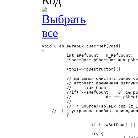
Код
void CTableWrapEx::DecrRef(void)

{

	  int aRefCount = m_RefCount;

	  CSheetDoc* pSheetDoc = m_pSheetDocIn;

	  (this->*pDestructor)();

	  // пытаемся очистить ранее созданные нами CSheetDoc

	  // artbear: временная заглушка - код sedmin-а из 203

	  // ---  так было  -----

	  //if((--aRefCount == 0) && pSheetDoc && (*(DWORD*)pSheetDoc == dwCSheetDocVTable) && (CTemplate7::GetDocumentID(pSheetDoc) == 0))

	  //		  delete pSheetDoc;

	  // ------- ---------

	  //  * Source/TableEx.cpp [z_1cpp_2-0-3] 1.9.4.4:

    //  [-] устранена ошибка, приводивш
	  {

		    if (--aRefCount || !pSheetDoc) return;

		    try {
