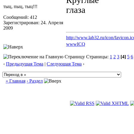
тыц, пыц, тыц!!!
Сообщений: 412
Зарегистрирован: 24. Апреля
2009
http://www.lab32.ru/icon/favicon.ic
www
ICQ
Страницы:
1
2
3
[4]
5
6
‹
Предыдущая Тема
|
Следующая Тема
›
« Главная
‹ Раздел