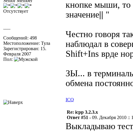
Senior Member
кнопке мыши, то в
Отсутствует
значение
||
"
___
Честно говоря т
Сообщений: 498
наблюдал в совер
Местоположение: Тула
Зарегистрирован: 15.
Shift+Ins врде н
Февраля 2007
Пол:
ЗЫ... в терминал
обмена постоянно
ICQ
Re: icpp 3.2.3.x
Ответ #51 -
09. Декабря 2010 :: 
Выкладываю тесто