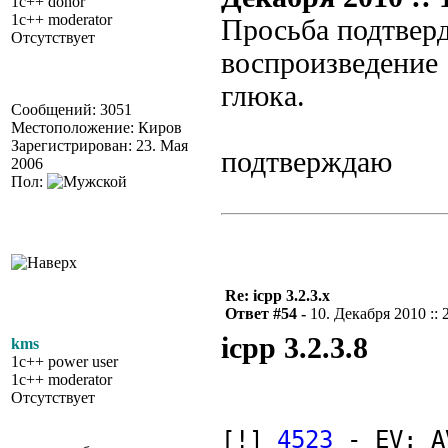
1c++ donor
1c++ moderator
Просьба подтвер
Отсутствует
воспроизведение
глюка.
Сообщений: 3051
Местоположение: Киров
Зарегистрирован: 23. Мая
подтверждаю
2006
Пол:
Re: icpp 3.2.3.x
Ответ #54 -
10. Декабря 2010 :: 
icpp 3.2.3.8
kms
1c++ power user
1c++ moderator
Отсутствует
[!]
4523
- EV: AV