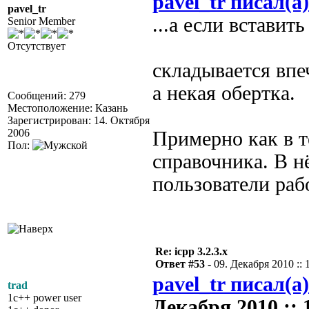
pavel_tr писал(а)
pavel_tr
...а если вставит
Senior Member
Отсутствует
складывается впе
а некая обертка.
Сообщений: 279
Местоположение: Казань
Зарегистрирован: 14. Октября
2006
Примерно как в т
Пол:
справочника. В 
пользователи раб
Re: icpp 3.2.3.x
Ответ #53 -
09. Декабря 2010 :: 
pavel_tr писал(а)
trad
1c++ power user
Декабря 2010 :: 