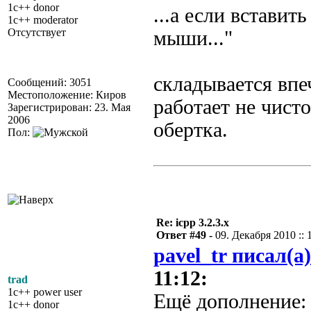
1c++ donor
...а если вставит
1c++ moderator
Отсутствует
мыши..."
складывается впе
Сообщений: 3051
Местоположение: Киров
работает не чисто
Зарегистрирован: 23. Мая
2006
обертка.
Пол:
Re: icpp 3.2.3.x
Ответ #49 -
09. Декабря 2010 :: 
pavel_tr писал(а)
11:12:
trad
1c++ power user
Ещё дополнение: 
1c++ donor