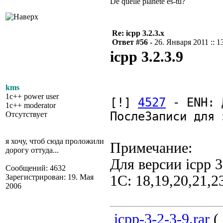
De quelle planète es-tu?
Re: icpp 3.2.3.x
Ответ #56 -
26. Января 2011 :: 1
icpp 3.2.3.9
kms
1c++ power user
[!]
4527
- ENH: 
1c++ moderator
ПослеЗаписи для 
Отсутствует
я хочу, чтоб сюда проложили
Примечание:
дорогу оттуда...
Для версии icpp 
Сообщений: 4632
Зарегистрирован: 19. Мая
1С: 18,19,20,21,2
2006
icpp-3-2-3-9.rar
( 