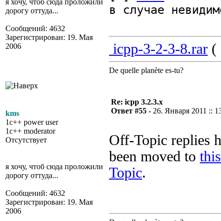
я хочу, чтоб сюда проложили
в случае невидим
дорогу оттуда...
Сообщений: 4632
Зарегистрирован: 19. Мая
icpp-3-2-3-8.rar
( 
2006
De quelle planète es-tu?
Re: icpp 3.2.3.x
Ответ #55 -
26. Января 2011 :: 1
kms
1c++ power user
1c++ moderator
Off-Topic replies 
Отсутствует
been moved to
this
я хочу, чтоб сюда проложили
Topic
.
дорогу оттуда...
Сообщений: 4632
Зарегистрирован: 19. Мая
2006