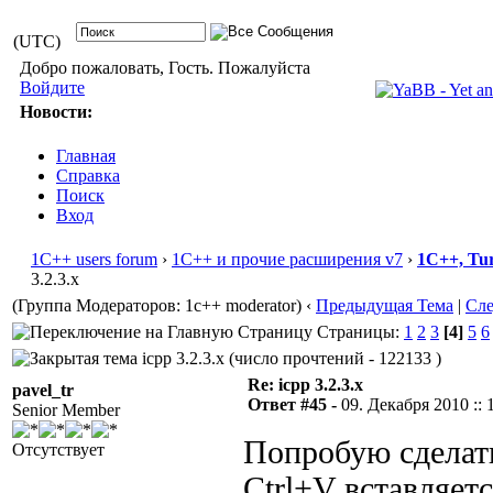
(UTC)
Добро пожаловать, Гость. Пожалуйста
Войдите
Новости:
Главная
Справка
Поиск
Вход
1С++ users forum
›
1С++ и прочие расширения v7
›
1С++, Tu
3.2.3.x
(Группа Модераторов: 1c++ moderator)
‹
Предыдущая Тема
|
Сл
Страницы:
1
2
3
[4]
5
6
icpp 3.2.3.x (число прочтений - 122133 )
Re: icpp 3.2.3.x
pavel_tr
Ответ #45 -
09. Декабря 2010 :: 
Senior Member
Попробую сделать
Отсутствует
Ctrl+V вставляет