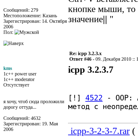
кнопке мыши, то в
Сообщений: 279
Местоположение: Казань
значение
||
"
Зарегистрирован: 14. Октября
2006
Пол:
Re: icpp 3.2.3.x
Ответ #46 -
09. Декабря 2010 :: 
icpp 3.2.3.7
kms
1c++ power user
1c++ moderator
Отсутствует
[!]
4522
- OOP: A
я хочу, чтоб сюда проложили
метод с неопреде
дорогу оттуда...
Сообщений: 4632
Зарегистрирован: 19. Мая
icpp-3-2-3-7.rar
( 
2006