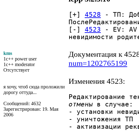
[+]
4528
- ТП: Доб
ПослеРедактирован
[-]
4523
- EV: AV 
невидимости родит
Документация к 452
kms
1c++ power user
num=1202765199
1c++ moderator
Отсутствует
Изменения 4523:
я хочу, чтоб сюда проложили
дорогу оттуда...
Редактирование те
отмены
в случае:
Сообщений: 4632
Зарегистрирован: 19. Мая
- установки невид
2006
- уничтожения ТП
- активизации рек