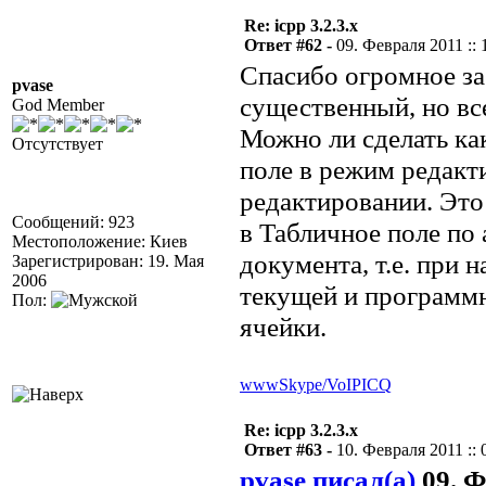
Re: icpp 3.2.3.x
Ответ #62 -
09. Февраля 2011 :: 
Спасибо огромное за 
pvase
существенный, но вс
God Member
Можно ли сделать ка
Отсутствует
поле в режим редакт
редактировании. Это
Сообщений: 923
в Табличное поле по 
Местоположение: Киев
документа, т.е. при 
Зарегистрирован: 19. Мая
2006
текущей и программ
Пол:
ячейки.
www
Skype/VoIP
ICQ
Re: icpp 3.2.3.x
Ответ #63 -
10. Февраля 2011 :: 
pvase писал(а)
09. Ф