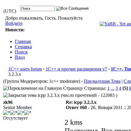
(UTC)
Добро пожаловать, Гость. Пожалуйста
Войдите
Новости:
Главная
Справка
Поиск
Вход
1С++ users forum
›
1С++ и прочие расширения v7
›
1С++, Tu
3.2.3.x
(Группа Модераторов: 1c++ moderator)
‹
Предыдущая Тема
|
Сл
Страницы:
1
...
3
4
[5]
icpp 3.2.3.x (число прочтений - 122083 )
zk96
Re: icpp 3.2.3.x
Senior Member
Ответ #60 -
26. Января 2011 :: 2
Отсутствует
2 kms
Постестил. Все прекр