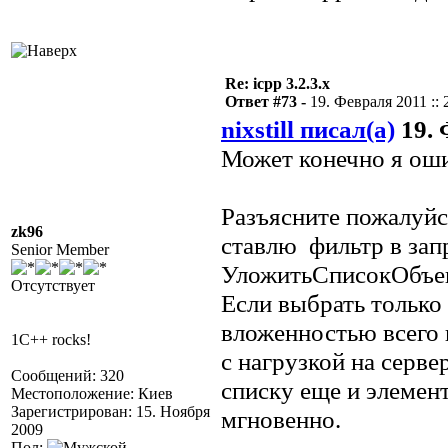
Re: icpp 3.2.3.x
Ответ #73 -
19. Февраля 2011 :: 
nixstill писал(а)
19. 
Может конечно я оши
Разъясните пожалуйс
zk96
ставлю фильтр в зап
Senior Member
УложитьСписокОбъек
Отсутствует
Если выбрать только
вложенностью всего в
1C++ rocks!
с нагрузкой на серве
Сообщений: 320
списку еще и элемен
Местоположение: Киев
Зарегистрирован: 15. Ноября
мгновенно.
2009
Пол: