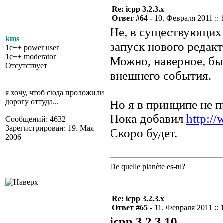
Re: icpp 3.2.3.x
Ответ #64 -
10. Февраля 2011 :: 
Не, в существующих
kms
запуск нового редак
1c++ power user
1c++ moderator
Можно, наверное, бы
Отсутствует
внешнего события.
я хочу, чтоб сюда проложили
дорогу оттуда...
Но я в принципе не п
Пока добавил
http:/
Сообщений: 4632
Зарегистрирован: 19. Мая
Скоро будет.
2006
De quelle planète es-tu?
Re: icpp 3.2.3.x
Ответ #65 -
11. Февраля 2011 :: 
icpp 3.2.3.10