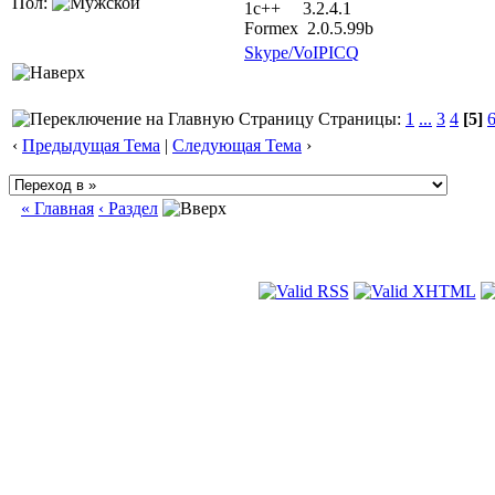
Пол:
1с++ 3.2.4.1
Formex 2.0.5.99b
Skype/VoIP
ICQ
Страницы:
1
...
3
4
[5]
‹
Предыдущая Тема
|
Следующая Тема
›
« Главная
‹ Раздел