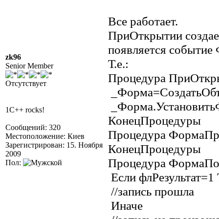
Все работает.
ПриОткрытии создаем
появляется событие
zk96
Т.е.:
Senior Member
Процедура ПриОткр
Отсутствует
_Форма=СоздатьОбъ
_Форма.Установить
1C++ rocks!
КонецПроцедуры
Сообщений: 320
Процедура ФормаПр
Местоположение: Киев
Зарегистрирован: 15. Ноября
КонецПроцедуры
2009
Процедура ФормаПос
Пол:
Если флРезультат=1 
//запись прошла
Иначе