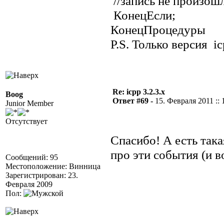
//запись не произош
КонецЕсли;
КонецПроцедуры
P.S. Только версия i
Re: icpp 3.2.3.x
Boog
Ответ #69 -
15. Февраля 2011 :: 
Junior Member
Отсутствует
Спасибо! А есть так
про эти события (и в
Сообщений: 95
Местоположение: Винница
Зарегистрирован: 23.
Февраля 2009
Пол: