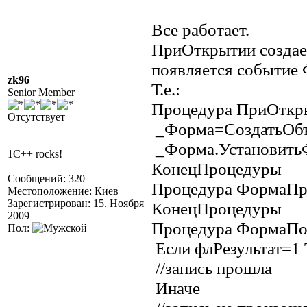
Все работает.
ПриОткрытии создаем
появляется событие
zk96
Т.е.:
Senior Member
Процедура ПриОткр
Отсутствует
_Форма=СоздатьОбъ
_Форма.Установить
1C++ rocks!
КонецПроцедуры
Сообщений: 320
Процедура ФормаПр
Местоположение: Киев
Зарегистрирован: 15. Ноября
КонецПроцедуры
2009
Процедура ФормаПос
Пол:
Если флРезультат=1 
//запись прошла
Иначе