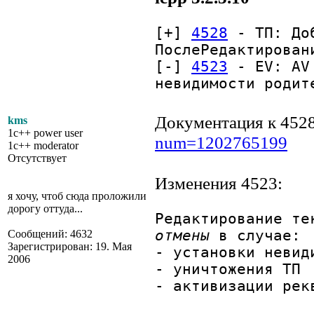
[+]
4528
- ТП: Доб
ПослеРедактирован
[-]
4523
- EV: AV 
невидимости родит
Документация к 452
kms
1c++ power user
num=1202765199
1c++ moderator
Отсутствует
Изменения 4523:
я хочу, чтоб сюда проложили
дорогу оттуда...
Редактирование те
отмены
в случае:
Сообщений: 4632
Зарегистрирован: 19. Мая
- установки невид
2006
- уничтожения ТП
- активизации рек