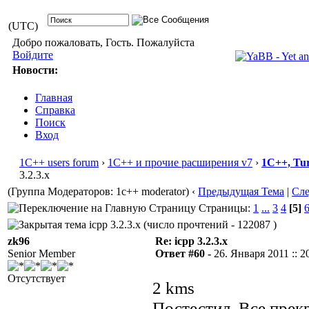
(UTC)
Добро пожаловать, Гость. Пожалуйста
Войдите
Новости:
Главная
Справка
Поиск
Вход
1С++ users forum
›
1С++ и прочие расширения v7
›
1С++, Tu
3.2.3.x
(Группа Модераторов: 1c++ moderator)
‹
Предыдущая Тема
|
Сл
Страницы:
1
...
3
4
[5]
icpp 3.2.3.x (число прочтений - 122087 )
zk96
Re: icpp 3.2.3.x
Senior Member
Ответ #60 -
26. Января 2011 :: 2
Отсутствует
2 kms
Постестил. Все прекр