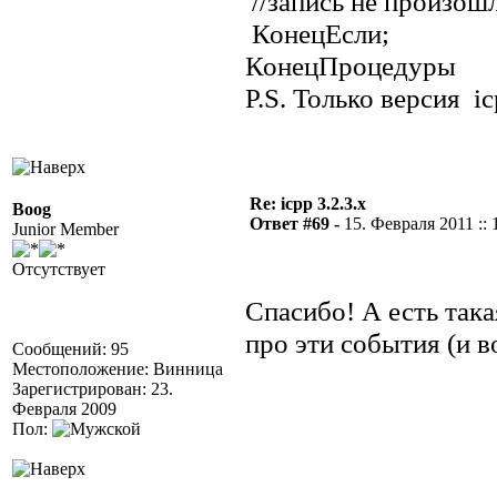
//запись не произош
КонецЕсли;
КонецПроцедуры
P.S. Только версия i
Re: icpp 3.2.3.x
Boog
Ответ #69 -
15. Февраля 2011 :: 
Junior Member
Отсутствует
Спасибо! А есть так
про эти события (и в
Сообщений: 95
Местоположение: Винница
Зарегистрирован: 23.
Февраля 2009
Пол: