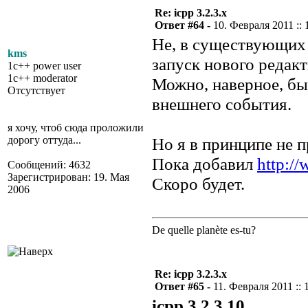
Re: icpp 3.2.3.x
Ответ #64 -
10. Февраля 2011 :: 
Не, в существующих
kms
запуск нового редак
1c++ power user
1c++ moderator
Можно, наверное, бы
Отсутствует
внешнего события.
я хочу, чтоб сюда проложили
дорогу оттуда...
Но я в принципе не п
Пока добавил
http:/
Сообщений: 4632
Зарегистрирован: 19. Мая
Скоро будет.
2006
De quelle planète es-tu?
Re: icpp 3.2.3.x
Ответ #65 -
11. Февраля 2011 :: 
icpp 3.2.3.10