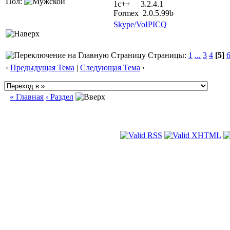
Пол:
1с++ 3.2.4.1
Formex 2.0.5.99b
Skype/VoIP
ICQ
Страницы:
1
...
3
4
[5]
‹
Предыдущая Тема
|
Следующая Тема
›
« Главная
‹ Раздел