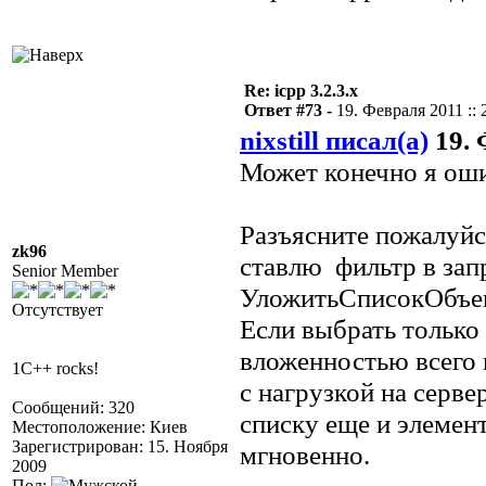
Re: icpp 3.2.3.x
Ответ #73 -
19. Февраля 2011 :: 
nixstill писал(а)
19. 
Может конечно я оши
Разъясните пожалуйс
zk96
ставлю фильтр в зап
Senior Member
УложитьСписокОбъек
Отсутствует
Если выбрать только
вложенностью всего в
1C++ rocks!
с нагрузкой на серве
Сообщений: 320
списку еще и элемен
Местоположение: Киев
Зарегистрирован: 15. Ноября
мгновенно.
2009
Пол: