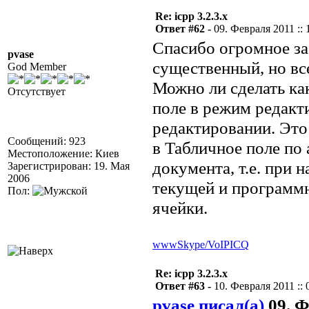
Re: icpp 3.2.3.x
Ответ #62 -
09. Февраля 2011 :: 
Спасибо огромное за 
pvase
существенный, но вс
God Member
Можно ли сделать ка
Отсутствует
поле в режим редакт
редактировании. Это
Сообщений: 923
в Табличное поле по 
Местоположение: Киев
документа, т.е. при 
Зарегистрирован: 19. Мая
2006
текущей и программ
Пол:
ячейки.
www
Skype/VoIP
ICQ
Re: icpp 3.2.3.x
Ответ #63 -
10. Февраля 2011 :: 
pvase писал(а)
09. Ф