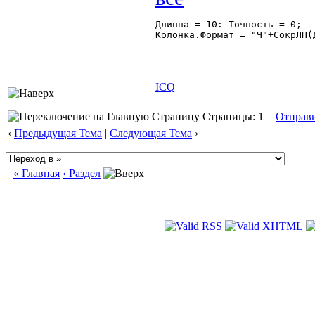
Длинна = 10: Точность = 0;

Колонка.Формат = "Ч"+СокрЛП(
ICQ
Страницы: 1
Отправ
‹
Предыдущая Тема
|
Следующая Тема
›
« Главная
‹ Раздел