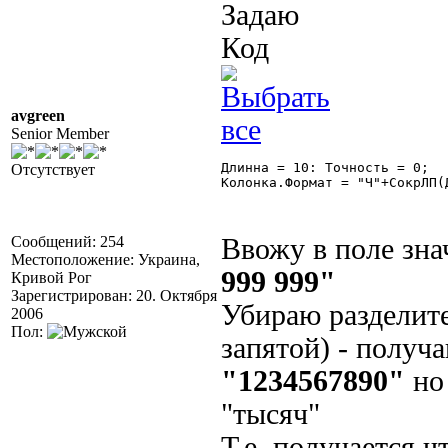
Задаю
Код
avgreen
Senior Member
Длинна = 10: Точность = 0;

Отсутствует
Колонка.Формат = "Ч"+СокрЛП(
Сообщений: 254
Ввожу в поле зн
Местоположение: Украина,
999 999"
Кривой Рог
Зарегистрирован: 20. Октября
Убираю разделите
2006
Пол:
запятой) - получ
"1234567890"
но 
"тысяч"
Т.е. получается ч