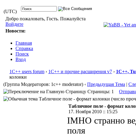
(UTC)
Добро пожаловать, Гость. Пожалуйста
Войдите
Новости:
Главная
Справка
Поиск
Вход
1С++ users forum
›
1С++ и прочие расширения v7
›
1С++, Tu
колонки
(Группа Модераторов: 1c++ moderator)
‹
Предыдущая Тема
|
Сл
Страницы: 1
Отправ
Табличное поле - формат колонки (число прочт
Табличное поле - формат кол
17. Ноября 2010 :: 15:25
IMHO странно вед
поля