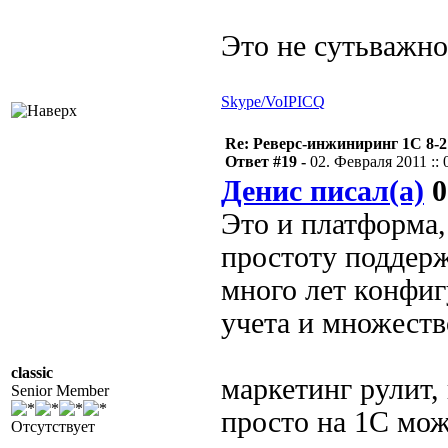
Это не сутьважно
Skype/VoIP
ICQ
Re: Реверс-инжиниринг 1С 8-2
Ответ #19 -
02. Февраля 2011 :: 
Денис писал(а)
0
Это и платформа,
простоту поддерж
много лет конфи
учета и множест
classic
маркетинг рулит,
Senior Member
просто на 1С мож
Отсутствует