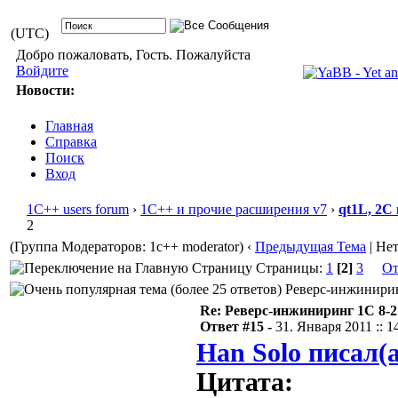
(UTC)
Добро пожаловать, Гость. Пожалуйста
Войдите
Новости:
Главная
Справка
Поиск
Вход
1С++ users forum
›
1С++ и прочие расширения v7
›
qt1L, 2C
2
(Группа Модераторов: 1c++ moderator)
‹
Предыдущая Тема
| Не
Страницы:
1
[2]
3
От
Реверс-инжиниринг
Re: Реверс-инжиниринг 1С 8-2
Ответ #15 -
31. Января 2011 :: 1
Han Solo писал(а
Цитата: