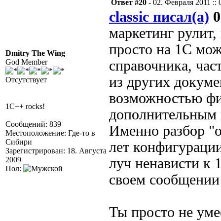
Ответ #20 -
02. Февраля 2011 :: 
classic писал(а)
0
маркетинг рулит,
просто на 1С мож
Dmitry The Wing
God Member
справочника, час
из других докуме
Отсутствует
возможностью фи
1C++ rocks!
дополнительным 
Сообщений: 839
Именно разбор "о
Местоположение: Где-то в
Сибири
лет конфигураци
Зарегистрирован: 18. Августа
2009
луч ненависти к 
Пол:
своем сообщении 
Ты просто не умее