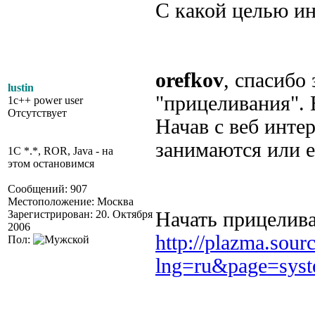
C какой целью ин
orefkov
, спасибо 
lustin
"прицеливания". 
1c++ power user
Отсутствует
Начав с веб инт
занимаются или 
1C *.*, ROR, Java - на
этом остановимся
Сообщений: 907
Местоположение: Москва
Зарегистрирован: 20. Октября
Начать прицелива
2006
http://plazma.sour
Пол:
lng=ru&page=sys