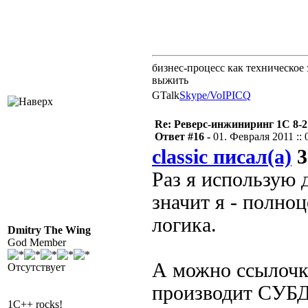
бизнес-процесс как техническое 
выжить
GTalk
Skype/VoIP
ICQ
Re: Реверс-инжиниринг 1С 8-2
Ответ #16 -
01. Февраля 2011 :: 
classic писал(а)
3
Раз я использую 
значит я - полно
логика.
Dmitry The Wing
God Member
А можно ссылочку
Отсутствует
производит СУБД
1C++ rocks!