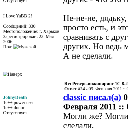
Отсутствует
I Love YaBB 2!
Не-не-не, дядьку,
просто есть, и эт
Сообщений: 330
Местоположение: г. Харьков
сравнивать с дру
Зарегистрирован: 22. Мая
2006
других. Но ведь 
Пол:
А не сделали.
Re: Реверс-инжиниринг 1С 8-2
Ответ #24 -
09. Февраля 2011 :: 
classic писал(а)
0
JohnyDeath
1c++ power user
Февраля 2011 :: 
1c++ donor
Отсутствует
Могли же? Могли
сделали.