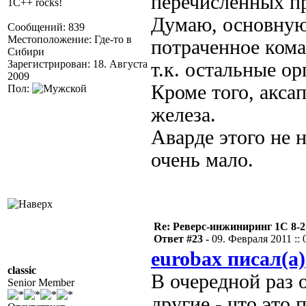
перечисленных пр
1C++ rocks!
Думаю, основную
Сообщений: 839
Местоположение: Где-то в
потраченное кома
Сибири
Зарегистрирован: 18. Августа
т.к. остальные о
2009
Кроме того, акса
Пол:
железа.
Аварде этого не 
очень мало.
Re: Реверс-инжиниринг 1С 8-2
Ответ #23 -
09. Февраля 2011 :: 
eurobax писал(а)
classic
В очередной раз 
Senior Member
другие - что это 