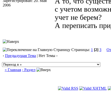
А то, что сущест
Зарегистрирован: 20. Мая
2006
с учетом возможн
учет не берем?
А переписать прид
Страницы:
1
[2]
3
От
‹
Предыдущая Тема
| Нет Темы ›
« Главная
‹ Раздел