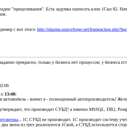
 стадии "прицеливания". Есть задумка написать клон 1Ски 82. Н
ов.
ример с вот этого:
http://plazma.sourceforge.net/frameaction.php?l
задание прекрасно, только у бизнеса нет процессов; у бизнеса е
02:06
:: 13:48:
я автомобиль - значит я - полноценный автопроизводитель! Желе
 утверждает, что производит СУБД? а именно MSSQL, DB2, Postg
рехзвенка
... 1С СУБД не производит. 1С производит систему уче
два звена из трех реализуются 1Ской, а СУБД используется стор