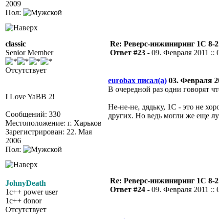
2009
Пол:
classic
Re: Реверс-инжиниринг 1С 8-2
Senior Member
Ответ #23 -
09. Февраля 2011 :: 
Отсутствует
eurobax писал(а)
03. Февраля 20
В очередной раз одни говорят что
I Love YaBB 2!
Не-не-не, дядьку, 1С - это не хо
Сообщений: 330
других. Но ведь могли же еще л
Местоположение: г. Харьков
Зарегистрирован: 22. Мая
2006
Пол:
Re: Реверс-инжиниринг 1С 8-2
JohnyDeath
Ответ #24 -
09. Февраля 2011 :: 
1c++ power user
1c++ donor
Отсутствует