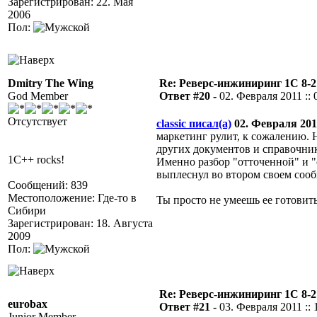
Зарегистрирован: 22. Мая
2006
Пол:
Dmitry The Wing
Re: Реверс-инжиниринг 1С 8-2
God Member
Ответ #20 -
02. Февраля 2011 :: 
Отсутствует
classic писал(а)
02. Февраля 2011
маркетинг рулит, к сожалению. Н
других документов и справочни
1C++ rocks!
Именно разбор "отточенной" и "
выплеснул во втором своем сооб
Сообщений: 839
Местоположение: Где-то в
Ты просто не умеешь ее готовить.
Сибири
Зарегистрирован: 18. Августа
2009
Пол:
Re: Реверс-инжиниринг 1С 8-2
eurobax
Ответ #21 -
03. Февраля 2011 :: 
Junior Member