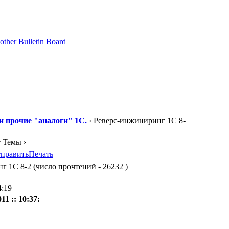
 и прочие "аналоги" 1С.
› Реверс-инжиниринг 1С 8-
т Темы ›
править
Печать
 1С 8-2 (число прочтений - 26232 )
4:19
1 :: 10:37: