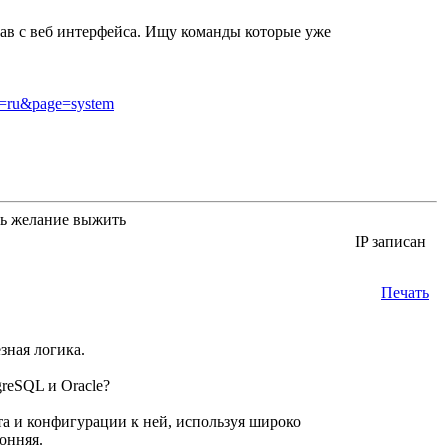
ачав с веб интерфейса. Ищу команды которые уже
ng=ru&page=system
сть желание выжить
IP записан
Печать
зная логика.
reSQL и Oracle?
та и конфигурации к ней, используя широко
онняя.