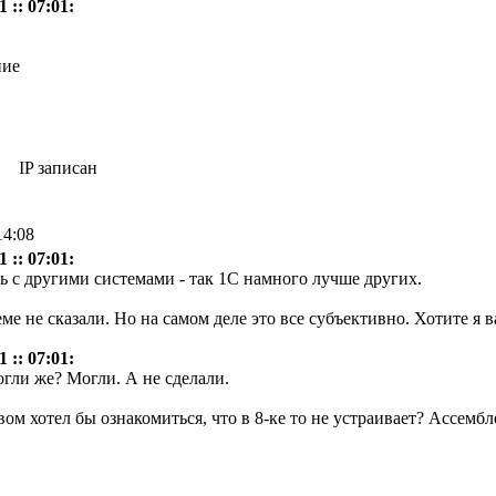
 :: 07:01:
IP записан
14:08
 :: 07:01:
ть с другими системами - так 1С намного лучше других.
ме не сказали. Но на самом деле это все субъективно. Хотите я 
 :: 07:01:
гли же? Могли. А не сделали.
м хотел бы ознакомиться, что в 8-ке то не устраивает? Ассембл