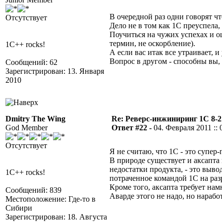
В очередной раз одни говорят что
Отсутствует
Дело не в том как 1С преуспела, 
Поучиться на чужих успехах и ош
термин, не оскорбление).
1C++ rocks!
А если вас итак все утраивает, и
Вопрос в другом - способны вы, 
Сообщений: 62
Зарегистрирован: 13. Января
2010
Dmitry The Wing
Re: Реверс-инжиниринг 1С 8-2
God Member
Ответ #22 -
04. Февраля 2011 :: 
Отсутствует
Я не считаю, что 1С - это супер
В природе существует и аксапта 
недостатки продукта, - это выв
1C++ rocks!
потраченное командой 1С на раз
Кроме того, аксапта требует нам
Сообщений: 839
Аварде этого не надо, но нараб
Местоположение: Где-то в
Сибири
Зарегистрирован: 18. Августа