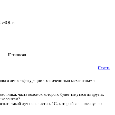
greSQL и
IP записан
Печать
 много лет конфигурации с отточенными механизмами
вочника, часть колонок которого будет тянуться из других
м колонкам?
лать такой луч ненависти к 1С, который я выплеснул во