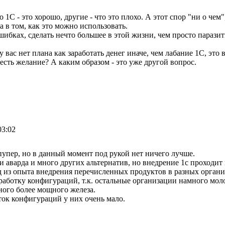
 1С - это хорошо, другие - что это плохо. А этот спор "ни о чем",
а в том, как это можно использовать.
ибках, сделать нечто большее в этой жизни, чем просто паразит
 у вас нет плана как заработать денег иначе, чем лабание 1С, это
есть желание? А каким образом - это уже другой вопрос.
03:02
-пупер, но в данный момент под рукой нет ничего лучше.
и аварда и много других альтернатив, но внедрение 1с проходит
од из опыта внедрения перечисленных продуктов в разных орган
работку конфигураций, т.к. остальные организации намного мол
ного более мощного железа.
оток конфигураций у них очень мало.