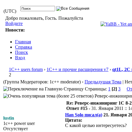
(UTC)
Добро пожаловать, Гость. Пожалуйста
Войдите
Новости:
Главная
Справка
Поиск
Вход
1С++ users forum
›
1С++ и прочие расширения v7
›
qt1L, 2C
2
(Группа Модераторов: 1c++ moderator)
‹
Предыдущая Тема
| Не
Страницы:
1
[2]
3
От
Реверс-инжиниринг
Re: Реверс-инжиниринг 1С 8-2
Ответ #15 -
31. Января 2011 :: 1
Han Solo писал(а)
21. Января 201
lustin
Цитата:
1c++ power user
C какой целью интересуетесь?
Отсутствует