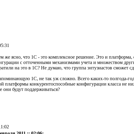
05:31
ем же ясно, что 1С - это комплексное решение. Это и платформа
игурации с отточенными механизмами учета и множеством других
атили на это в 1С? Не думаю, что группа энтузиастов сможет сд
апоминающую 1С, не так уж сложно. Всего каких-то полгода-год и
этой платформы конкурентоспособные конфигурации класса не ни
е они будут поддерживаться?
11:02
евраля 2011 :: 02:06: