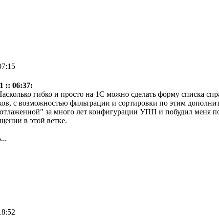
07:15
 :: 06:37:
асколько гибко и просто на 1С можно сделать форму списка спра
ков, с возможностью фильтрации и сортировки по этим дополни
отлаженной" за много лет конфигурации УПП и побудил меня пос
щении в этой ветке.
..
18:52