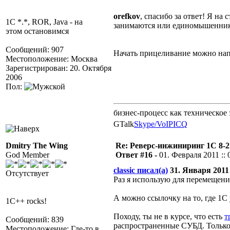
orefkov
, спасибо за ответ! Я на
1C *.*, ROR, Java - на
занимаются или единомышенник
этом остановимся
Сообщений: 907
Начать прицеливание можно нап
Местоположение: Москва
Зарегистрирован: 20. Октября
2006
Пол:
бизнес-процесс как техническое 
GTalk
Skype/VoIP
ICQ
Dmitry The Wing
Re: Реверс-инжиниринг 1С 8-2
God Member
Ответ #16 -
01. Февраля 2011 :: 
classic писал(а)
31. Января 2011 
Отсутствует
Раз я использую для перемещени
А можно ссылочку на то, где 1С
1C++ rocks!
Походу, ты не в курсе, что есть
т
Сообщений: 839
распространенные СУБД. Только 
Местоположение: Где-то в