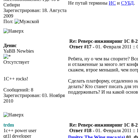
Не путай термины
ИС
и
СУБД
.
Сибири
Зарегистрирован: 18. Августа
2009
Пол:
Re: Реверс-инжиниринг 1С 8-2
Денис
Ответ #17 -
01. Февраля 2011 :: 
YaBB Newbies
Ребята, ну о чем вы спорите? Вс
Отсутствует
и отлаженные за много лет конф
скажем, втрое меньший, чем потр
1C++ rocks!
Сделать платформу, отдаленно н
делать? Кто станет писать для 
Сообщений: 8
поддерживать? И на какой основ
Зарегистрирован: 03. Ноября
2010
trdm
Re: Реверс-инжиниринг 1С 8-2
1c++ power user
Ответ #18 -
01. Февраля 2011 :: 
qt1l developer
Dmitry The Wing писал(а)
01. Ф