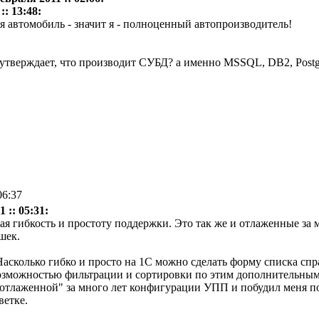
:: 13:48:
я автомобиль - значит я - полноценный автопроизводитель!
 утверждает, что производит СУБД? а именно MSSQL, DB2, Post
06:37
 :: 05:31:
я гибкость и простоту поддержки. Это так же и отлаженные за
шек.
асколько гибко и просто на 1С можно сделать форму списка спра
возможностью фильтрации и сортировки по этим дополнительны
отлаженной" за много лет конфигурации УПП и побудил меня пос
ветке.