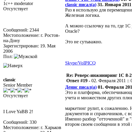
1c++ moderator
classic писал(а)
31. Января 2011 
Отсутствует
Раз я использую для перемещени
Железная логика.
А можно ссылочку на то, где 1С
Сообщений: 2344
Oracle?
Местоположение: г. Ростов-
на-Дону
Это не сутьважно.
Зарегистрирован: 19. Мая
2006
Пол:
Skype/VoIP
ICQ
Re: Реверс-инжиниринг 1С 8-2
classic
Ответ #19 -
02. Февраля 2011 :: 
Senior Member
Денис писал(а)
01. Февраля 2011
Это и платформа, обеспечивающа
Отсутствует
учета и множеством других плю
маркетинг рулит, к сожалению. Н
I Love YaBB 2!
документов и справочников, с 
Именно разбор "отточенной" и "
Сообщений: 330
втором своем сообщении в этой 
Местоположение: г. Харьков