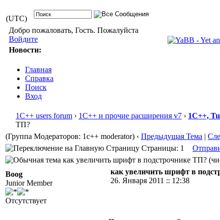
(UTC)
Добро пожаловать, Гость. Пожалуйста
Войдите
Новости:
Главная
Справка
Поиск
Вход
1С++ users forum
›
1С++ и прочие расширения v7
›
1С++, T
ТП?
(Группа Модераторов: 1c++ moderator)
‹
Предыдущая Тема
|
Сл
Страницы: 1
Отправ
как увеличить шрифт в подстрочнике ТП? (чис
как увеличить шрифт в подст
Boog
26. Января 2011 :: 12:38
Junior Member
Отсутствует