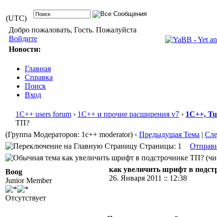
(UTC)
Добро пожаловать, Гость. Пожалуйста
Войдите
Новости:
Главная
Справка
Поиск
Вход
1С++ users forum
›
1С++ и прочие расширения v7
›
1С++, T
ТП?
(Группа Модераторов: 1c++ moderator)
‹
Предыдущая Тема
|
Сл
Страницы: 1
Отправ
как увеличить шрифт в подстрочнике ТП? (чис
как увеличить шрифт в подст
Boog
26. Января 2011 :: 12:38
Junior Member
Отсутствует