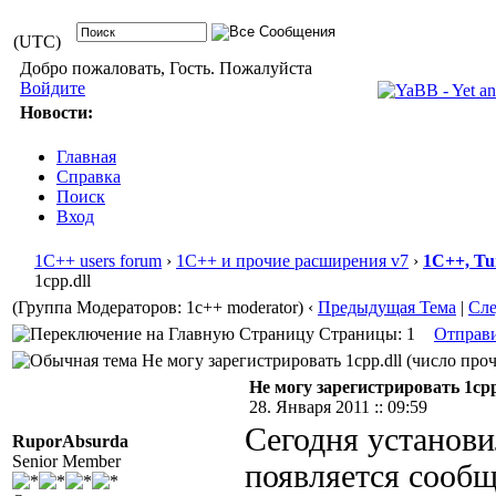
(UTC)
Добро пожаловать, Гость. Пожалуйста
Войдите
Новости:
Главная
Справка
Поиск
Вход
1С++ users forum
›
1С++ и прочие расширения v7
›
1С++, Tu
1cpp.dll
(Группа Модераторов: 1c++ moderator)
‹
Предыдущая Тема
|
Сл
Страницы: 1
Отправ
Не могу зарегистрировать 1cpp.dll (число проч
Не могу зарегистрировать 1cpp
28. Января 2011 :: 09:59
Сегодня установи
RuporAbsurda
Senior Member
появляется сообщ