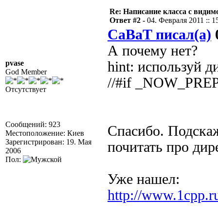
Re: Написание класса с види
Ответ #2 -
04. Февраля 2011 :: 1
CaBaT писал(а)
0
А почему нет?
pvase
hint: используй 
God Member
//#if _NOW_PR
Отсутствует
Сообщений: 923
Спасибо. Подска
Местоположение: Киев
Зарегистрирован: 19. Мая
почитать про дир
2006
Пол:
Уже нашел:
http://www.1cpp.r