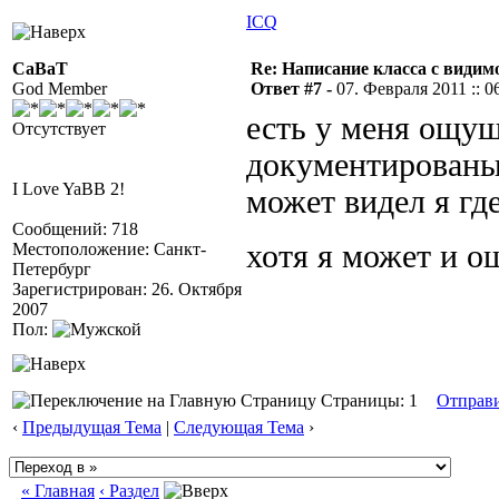
ICQ
CaBaT
Re: Написание класса с види
God Member
Ответ #7 -
07. Февраля 2011 :: 0
есть у меня ощущ
Отсутствует
документированы
I Love YaBB 2!
может видел я где
Сообщений: 718
хотя я может и 
Местоположение: Санкт-
Петербург
Зарегистрирован: 26. Октября
2007
Пол:
Страницы: 1
Отправ
‹
Предыдущая Тема
|
Следующая Тема
›
« Главная
‹ Раздел