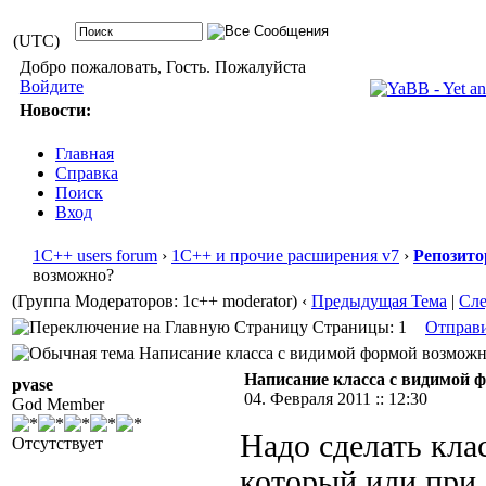
(UTC)
Добро пожаловать, Гость. Пожалуйста
Войдите
Новости:
Главная
Справка
Поиск
Вход
1С++ users forum
›
1С++ и прочие расширения v7
›
Репозито
возможно?
(Группа Модераторов: 1c++ moderator)
‹
Предыдущая Тема
|
Сл
Страницы: 1
Отправ
Написание класса с видимой формой возможно
Написание класса с видимой 
pvase
04. Февраля 2011 :: 12:30
God Member
Надо сделать кла
Отсутствует
который или при 