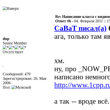
Re: Написание класса с види
Ответ #6 -
04. Февраля 2011 :: 1
CaBaT писал(а)
0
ага, только там я
dnp
Senior Member
Отсутствует
хм.
.
ну, про _NOW_P
Сообщений: 479
написано немног
Зарегистрирован: 26. Мая
2006
http://www.1cpp.r
Пол:
а так -- вроде всё.