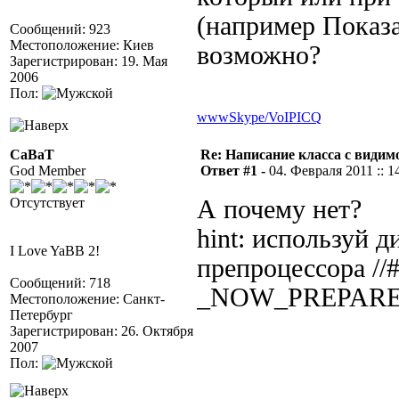
(например Показа
Сообщений: 923
Местоположение: Киев
возможно?
Зарегистрирован: 19. Мая
2006
Пол:
www
Skype/VoIP
ICQ
CaBaT
Re: Написание класса с види
God Member
Ответ #1 -
04. Февраля 2011 :: 1
Отсутствует
А почему нет?
hint: используй 
I Love YaBB 2!
препроцессора //#
Сообщений: 718
_NOW_PREPARE
Местоположение: Санкт-
Петербург
Зарегистрирован: 26. Октября
2007
Пол: