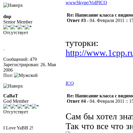
www
Skype/VoIP
ICQ
Re: Написание класса с види
dnp
Ответ #3 -
04. Февраля 2011 :: 1
Senior Member
Отсутствует
туторки:
.
http://www.1cpp.r
Сообщений: 479
Зарегистрирован: 26. Мая
2006
Пол:
ICQ
CaBaT
Re: Написание класса с види
God Member
Ответ #4 -
04. Февраля 2011 :: 1
Отсутствует
Сам бы хотел знат
Так что все что з
I Love YaBB 2!