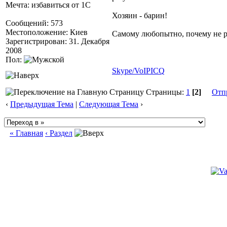
Мечта: избавиться от 1С
Хозяин - барин!
Сообщений: 573
Местоположение: Киев
Самому любопытно, почему не 
Зарегистрирован: 31. Декабря
2008
Пол:
Skype/VoIP
ICQ
Страницы:
1
[2]
Отп
‹
Предыдущая Тема
|
Следующая Тема
›
« Главная
‹ Раздел