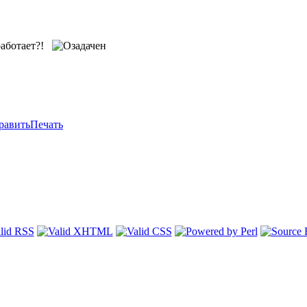
работает?!
равить
Печать