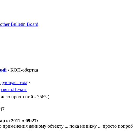
рий
› КОП-обертка
едующая Тема
›
равить
Печать
сло прочтений - 7565 )
"
:47
арта 2011 :: 09:27:
о применения данному объекту ... пока не вижу ... просто попро