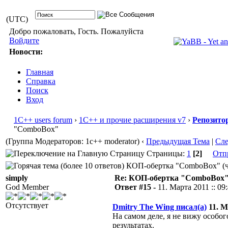
(UTC)
Добро пожаловать, Гость. Пожалуйста
Войдите
Новости:
Главная
Справка
Поиск
Вход
1С++ users forum
›
1С++ и прочие расширения v7
›
Репозито
"ComboBox"
(Группа Модераторов: 1c++ moderator)
‹
Предыдущая Тема
|
Сл
Страницы:
1
[2]
Отп
КОП-обертка "ComboBox" (чи
simply
Re: КОП-обертка "ComboBox
God Member
Ответ #15 -
11. Марта 2011 :: 09
Отсутствует
Dmitry The Wing писал(а)
11. М
На самом деле, я не вижу особог
результатах.