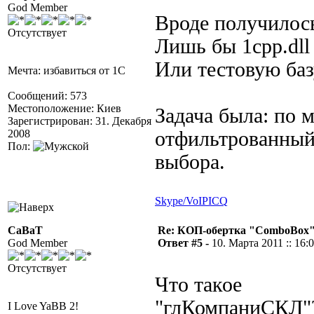
God Member
Вроде получило
Отсутствует
Лишь бы 1cpp.dll
Или тестовую ба
Мечта: избавиться от 1С
Сообщений: 573
Местоположение: Киев
Задача была: по 
Зарегистрирован: 31. Декабря
2008
отфильтрованный
Пол:
выбора.
Skype/VoIP
ICQ
CaBaT
Re: КОП-обертка "ComboBox
God Member
Ответ #5 -
10. Марта 2011 :: 16:
Отсутствует
Что такое
"глКомпаниСКЛ"
I Love YaBB 2!