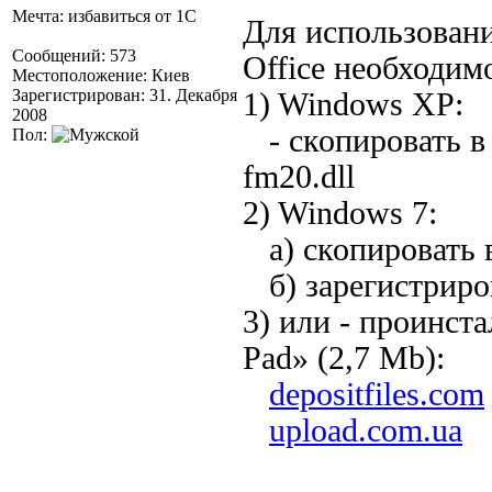
Мечта: избавиться от 1С
Для использовани
Сообщений: 573
Office необходим
Местоположение: Киев
Зарегистрирован: 31. Декабря
1) Windows XP:
2008
- скопировать в 
Пол:
fm20.dll
2) Windows 7:
а) скопировать в
б) зарегистриров
3) или - проинста
Pad» (2,7 Mb):
depositfiles.com
upload.com.ua