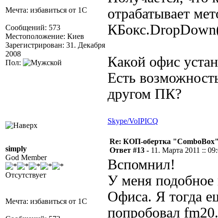
Мечта: избавиться от 1С
отрабатывает мет
КБокс.DropDown()
Сообщений: 573
Местоположение: Киев
Зарегистрирован: 31. Декабря
2008
Какой офис уста
Пол:
Есть возможность
другом ПК?
Skype/VoIP
ICQ
Re: КОП-обертка "ComboBox
simply
Ответ #13 -
11. Марта 2011 :: 09
God Member
Вспомнил!
Отсутствует
У меня подобное 
Офиса. Я тогда ещ
Мечта: избавиться от 1С
попробовал fm20.d