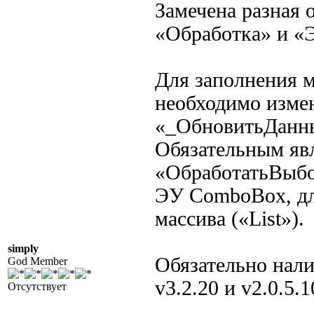
Замечена разная
«Обработка» и «
Для заполнения м
необходимо изме
«_ОбновитьДанны
Обязательным яв
«ОбработатьВыбор
ЭУ ComboBox, дл
массива («List»).
simply
Обязательно налич
God Member
v3.2.20 и v2.0.5.
Отсутствует