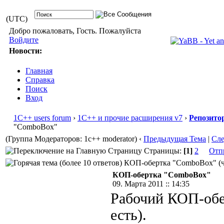
(UTC)
Добро пожаловать, Гость. Пожалуйста
Войдите
Новости:
Главная
Справка
Поиск
Вход
1С++ users forum
›
1С++ и прочие расширения v7
›
Репозито
"ComboBox"
(Группа Модераторов: 1c++ moderator)
‹
Предыдущая Тема
|
Сл
Страницы:
[1]
2
Отп
КОП-обертка "ComboBox" (чи
КОП-обертка "ComboBox"
09. Марта 2011 :: 14:35
Рабочий КОП-обе
есть).