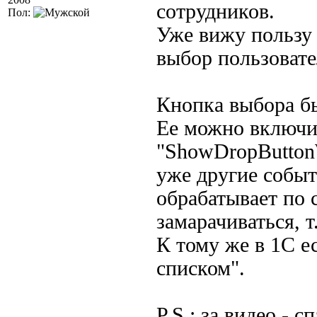
сотрудников.
Пол:
Уже вижу пользу 
выбор пользовате
Кнопка выбора б
Ее можно включит
"ShowDropButtonW
уже другие событ
обрабатывает по 
замарачиваться, т.
К тому же в 1С е
списком".
P.S.: за видео - с