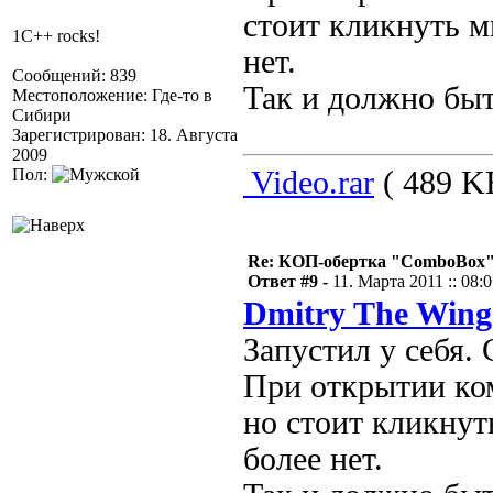
стоит кликнуть м
1C++ rocks!
нет.
Сообщений: 839
Так и должно бы
Местоположение: Где-то в
Сибири
Зарегистрирован: 18. Августа
2009
Пол:
Video.rar
( 489 KB
Re: КОП-обертка "ComboBox
Ответ #9 -
11. Марта 2011 :: 08:
Dmitry The Wing
Запустил у себя.
При открытии ком
но стоит кликнут
более нет.