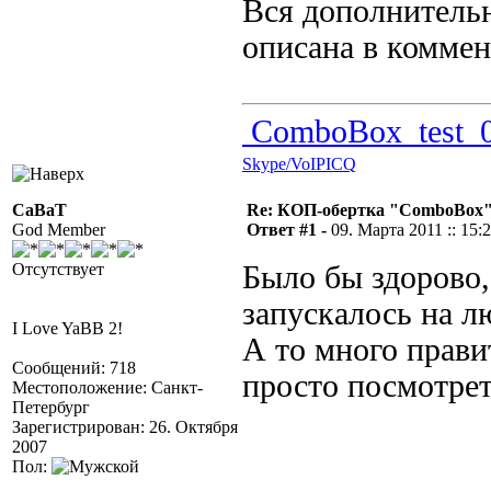
Вся дополнитель
описана в комме
ComboBox_test_0
Skype/VoIP
ICQ
CaBaT
Re: КОП-обертка "ComboBox
God Member
Ответ #1 -
09. Марта 2011 :: 15:
Отсутствует
Было бы здорово,
запускалось на лю
I Love YaBB 2!
А то много прави
Сообщений: 718
просто посмотрет
Местоположение: Санкт-
Петербург
Зарегистрирован: 26. Октября
2007
Пол: