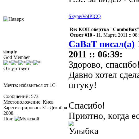
Skype/VoIP
ICQ
Re: КОП-обертка "ComboBox
Ответ #10 -
11. Марта 2011 :: 08
CaBaT писал(а)
simply
2011 :: 06:39:
God Member
Здорово, спасибо
Отсутствует
Давно хотел сдел
штуку!
Мечта: избавиться от 1С
Сообщений: 573
Местоположение: Киев
Спасибо!
Зарегистрирован: 31. Декабря
2008
Приятно, когда е
Пол: