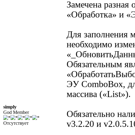
Замечена разная
«Обработка» и «
Для заполнения м
необходимо изме
«_ОбновитьДанны
Обязательным яв
«ОбработатьВыбор
ЭУ ComboBox, дл
массива («List»).
simply
Обязательно налич
God Member
v3.2.20 и v2.0.5.
Отсутствует