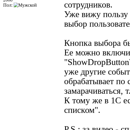
сотрудников.
Пол:
Уже вижу пользу 
выбор пользовате
Кнопка выбора б
Ее можно включит
"ShowDropButtonW
уже другие событ
обрабатывает по 
замарачиваться, т.
К тому же в 1С е
списком".
P.S.: за видео - с