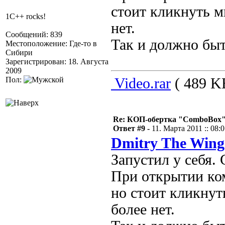
стоит кликнуть м
1C++ rocks!
нет.
Сообщений: 839
Так и должно бы
Местоположение: Где-то в
Сибири
Зарегистрирован: 18. Августа
2009
Пол:
Video.rar
( 489 KB
Re: КОП-обертка "ComboBox
Ответ #9 -
11. Марта 2011 :: 08:
Dmitry The Wing
Запустил у себя.
При открытии ком
но стоит кликнут
более нет.