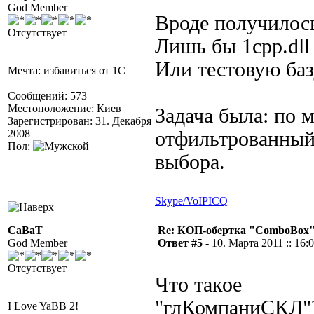
God Member
Вроде получило
Отсутствует
Лишь бы 1cpp.dll
Или тестовую ба
Мечта: избавиться от 1С
Сообщений: 573
Местоположение: Киев
Задача была: по 
Зарегистрирован: 31. Декабря
2008
отфильтрованный
Пол:
выбора.
Skype/VoIP
ICQ
CaBaT
Re: КОП-обертка "ComboBox
God Member
Ответ #5 -
10. Марта 2011 :: 16:
Отсутствует
Что такое
"глКомпаниСКЛ"
I Love YaBB 2!