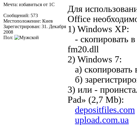
Мечта: избавиться от 1С
Для использовани
Сообщений: 573
Office необходим
Местоположение: Киев
Зарегистрирован: 31. Декабря
1) Windows XP:
2008
- скопировать в 
Пол:
fm20.dll
2) Windows 7:
а) скопировать в
б) зарегистриров
3) или - проинста
Pad» (2,7 Mb):
depositfiles.com
upload.com.ua