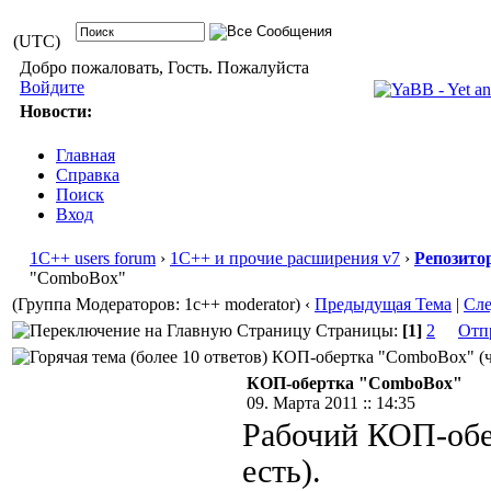
(UTC)
Добро пожаловать, Гость. Пожалуйста
Войдите
Новости:
Главная
Справка
Поиск
Вход
1С++ users forum
›
1С++ и прочие расширения v7
›
Репозито
"ComboBox"
(Группа Модераторов: 1c++ moderator)
‹
Предыдущая Тема
|
Сл
Страницы:
[1]
2
Отп
КОП-обертка "ComboBox" (чи
КОП-обертка "ComboBox"
09. Марта 2011 :: 14:35
Рабочий КОП-обе
есть).