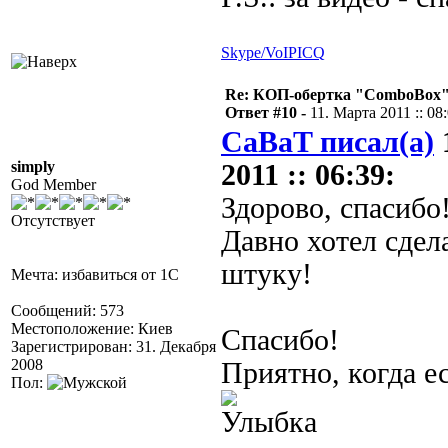
Skype/VoIP
ICQ
Re: КОП-обертка "ComboBox
Ответ #10 -
11. Марта 2011 :: 08
CaBaT писал(а)
simply
2011 :: 06:39:
God Member
Здорово, спасибо
Отсутствует
Давно хотел сдел
штуку!
Мечта: избавиться от 1С
Сообщений: 573
Местоположение: Киев
Спасибо!
Зарегистрирован: 31. Декабря
2008
Приятно, когда е
Пол: