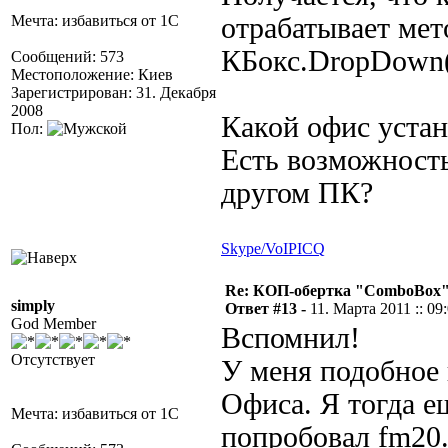
Мечта: избавиться от 1С
отрабатывает мет
КБокс.DropDown()
Сообщений: 573
Местоположение: Киев
Зарегистрирован: 31. Декабря
2008
Какой офис уста
Пол:
Есть возможность
другом ПК?
Skype/VoIP
ICQ
Re: КОП-обертка "ComboBox
simply
Ответ #13 -
11. Марта 2011 :: 09
God Member
Вспомнил!
Отсутствует
У меня подобное 
Офиса. Я тогда ещ
Мечта: избавиться от 1С
попробовал fm20.d