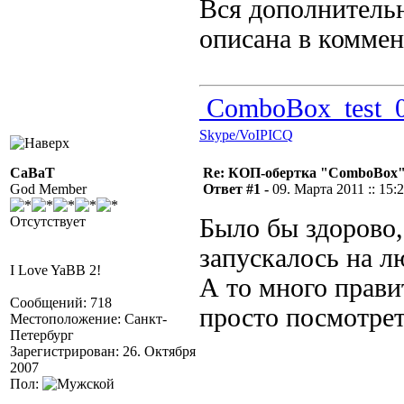
Вся дополнитель
описана в комме
ComboBox_test_0
Skype/VoIP
ICQ
CaBaT
Re: КОП-обертка "ComboBox
God Member
Ответ #1 -
09. Марта 2011 :: 15:
Отсутствует
Было бы здорово,
запускалось на лю
I Love YaBB 2!
А то много прави
Сообщений: 718
просто посмотрет
Местоположение: Санкт-
Петербург
Зарегистрирован: 26. Октября
2007
Пол: