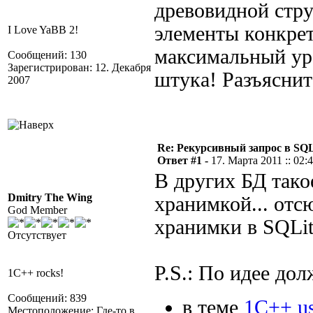
древовидной стру
элементы конкрет
I Love YaBB 2!
максимальный ур
Сообщений: 130
Зарегистрирован: 12. Декабря
штука! Разъяснит
2007
Re: Рекурсивный запрос в SQL
Ответ #1 -
17. Марта 2011 :: 02:
В других БД тако
Dmitry The Wing
хранимкой... отс
God Member
хранимки в SQLit
Отсутствует
P.S.: По идее дол
1C++ rocks!
Сообщений: 839
в теме
1С++ us
Местоположение: Где-то в