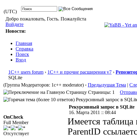
(UTC)
Добро пожаловать, Гость. Пожалуйста
Войдите
Новости:
Главная
Справка
Поиск
Вход
1С++ users forum
›
1С++ и прочие расширения v7
›
Репозито
SQLite
(Группа Модераторов: 1c++ moderator)
‹
Предыдущая Тема
|
Сл
Страницы: 1
Отправ
Рекурсивный запрос в SQLite
Рекурсивный запрос в SQLite
16. Марта 2011 :: 08:44
OnCheck
Имеется таблица 
Full Member
ParentID ссылаетс
Отсутствует