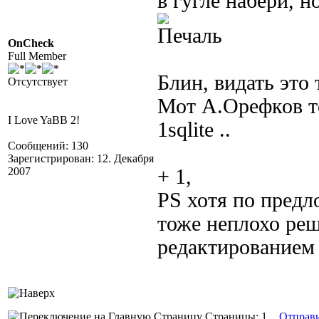
в гугле набери, 
OnCheck
Full Member
Блин, видать это 
Отсутствует
Мот А.Орефков то
I Love YaBB 2!
1sqlite ..
Сообщений: 130
Зарегистрирован: 12. Декабря
2007
+ 1,
PS хотя по предл
тоже неплохо реша
редактированием 
Страницы: 1
Отправ