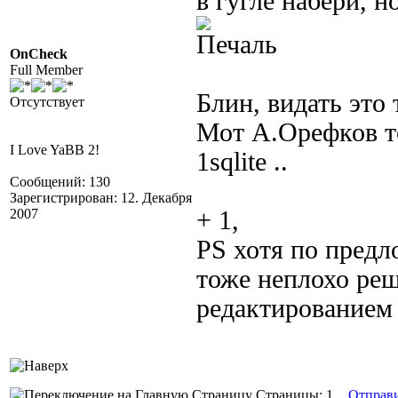
в гугле набери, 
OnCheck
Full Member
Блин, видать это 
Отсутствует
Мот А.Орефков то
I Love YaBB 2!
1sqlite ..
Сообщений: 130
Зарегистрирован: 12. Декабря
2007
+ 1,
PS хотя по предл
тоже неплохо реша
редактированием 
Страницы: 1
Отправ