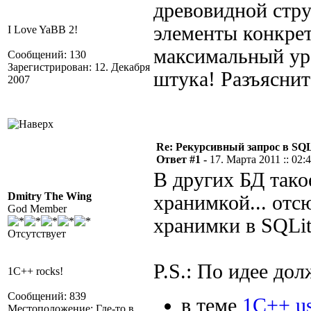
древовидной стру
элементы конкрет
I Love YaBB 2!
максимальный ур
Сообщений: 130
Зарегистрирован: 12. Декабря
штука! Разъяснит
2007
Re: Рекурсивный запрос в SQL
Ответ #1 -
17. Марта 2011 :: 02:
В других БД тако
Dmitry The Wing
хранимкой... отс
God Member
хранимки в SQLit
Отсутствует
P.S.: По идее дол
1C++ rocks!
Сообщений: 839
в теме
1С++ us
Местоположение: Где-то в