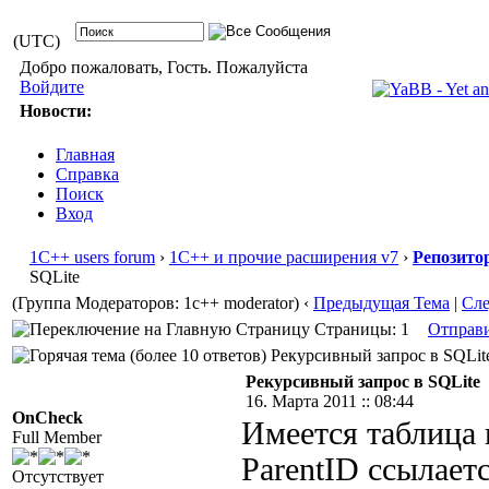
(UTC)
Добро пожаловать, Гость. Пожалуйста
Войдите
Новости:
Главная
Справка
Поиск
Вход
1С++ users forum
›
1С++ и прочие расширения v7
›
Репозито
SQLite
(Группа Модераторов: 1c++ moderator)
‹
Предыдущая Тема
|
Сл
Страницы: 1
Отправ
Рекурсивный запрос в SQLite
Рекурсивный запрос в SQLite
16. Марта 2011 :: 08:44
OnCheck
Имеется таблица 
Full Member
ParentID ссылаетс
Отсутствует