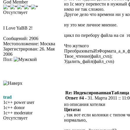
God Member
из 1с могу перевести в нужный
имхо не так сложно.
Отсутствует
Другое дело что времени ни у к
ну это мое личное мнение.
I Love YaBB 2!
цикл по перебору файла на си эт
Сообщений: 2906
Местоположение: Москва
Что жуткого
Зарегистрирован: 26. Мая
ПреобразоватьИзФормата_а_в_ф
2006
Твое_чтение(файл_cvn);
Пол:
Удалить_файл(файл_cvn)
Re: ИндексированнаяТаблица 
trad
Ответ #4 -
31. Марта 2011 :: 11:
1c++ power user
из описания хотелки
1c++ donor
Цитата:
1c++ moderator
, так вот если колонки с типом 
Отсутствует
нормально,