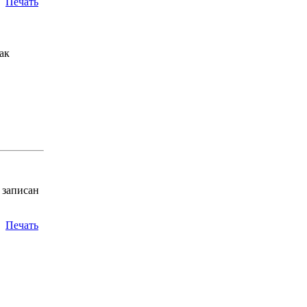
Печать
ак
 записан
Печать