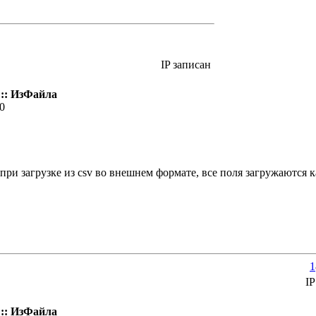
IP записан
:: ИзФайла
30
 при загрузке из csv во внешнем формате, все поля загружаются к
1
IP
:: ИзФайла