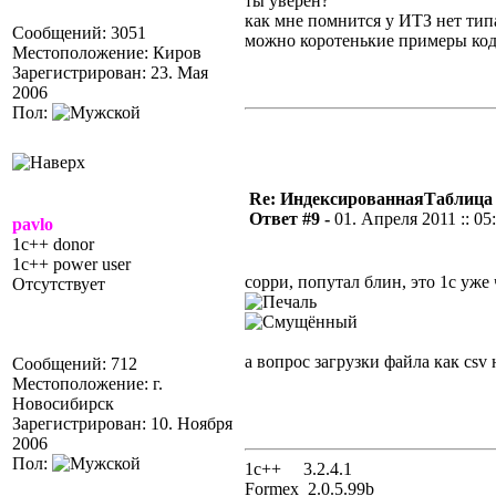
ты уверен?
как мне помнится у ИТЗ нет тип
Сообщений: 3051
можно коротенькие примеры код
Местоположение: Киров
Зарегистрирован: 23. Мая
2006
Пол:
Re: ИндексированнаяТаблица 
Ответ #9 -
01. Апреля 2011 :: 05
pavlo
1c++ donor
1c++ power user
сорри, попутал блин, это 1с уже
Отсутствует
а вопрос загрузки файла как csv
Сообщений: 712
Местоположение: г.
Новосибирск
Зарегистрирован: 10. Ноября
2006
Пол:
1с++ 3.2.4.1
Formex 2.0.5.99b