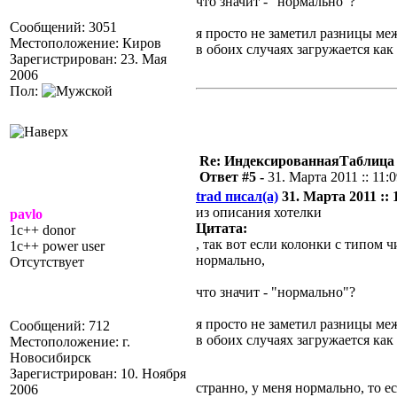
что значит - "нормально"?
Сообщений: 3051
я просто не заметил разницы меж
Местоположение: Киров
в обоих случаях загружается как
Зарегистрирован: 23. Мая
2006
Пол:
Re: ИндексированнаяТаблица 
Ответ #5 -
31. Марта 2011 :: 11:
trad писал(а)
31. Марта 2011 :: 
из описания хотелки
pavlo
Цитата:
1c++ donor
, так вот если колонки с типом 
1c++ power user
нормально,
Отсутствует
что значит - "нормально"?
я просто не заметил разницы меж
Сообщений: 712
в обоих случаях загружается как
Местоположение: г.
Новосибирск
Зарегистрирован: 10. Ноября
странно, у меня нормально, то е
2006