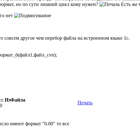
 формат, но по сути лишний цикл кому нужен?
Есть же 
ого нет
о совсем другое чем перебор файла на встроенном языке 1с.
ормат_б(файл1,файл_cvn);
:: ИзФайла
Печать
00
число имеют формат "0.00" то все