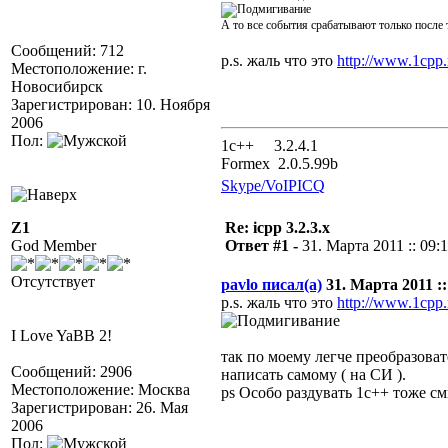
А то все события срабатывают только после 
Сообщений: 712
p.s. жаль что это
http://www.1cpp
Местоположение: г.
Новосибирск
Зарегистрирован: 10. Ноября
2006
Пол:
1с++ 3.2.4.1
Formex 2.0.5.99b
Skype/VoIP
ICQ
Z1
Re: icpp 3.2.3.x
God Member
Ответ #1 -
31. Марта 2011 :: 09:
Отсутствует
pavlo писал(а)
31. Марта 2011 ::
p.s. жаль что это
http://www.1cpp
I Love YaBB 2!
так по моему легче преобразова
Сообщений: 2906
написать самому ( на СИ ).
Местоположение: Москва
ps Особо раздувать 1с++ тоже см
Зарегистрирован: 26. Мая
2006
Пол: