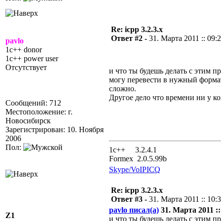
Re: icpp 3.2.3.x
Ответ #2 -
31. Марта 2011 :: 09:
pavlo
1c++ donor
1c++ power user
Отсутствует
и что ты будешь делать с этим п
могу перевести в нужный форма
сложно.
Другое дело что времени ни у к
Сообщений: 712
Местоположение: г.
Новосибирск
Зарегистрирован: 10. Ноября
2006
Пол:
1с++ 3.2.4.1
Formex 2.0.5.99b
Skype/VoIP
ICQ
Re: icpp 3.2.3.x
Ответ #3 -
31. Марта 2011 :: 10:
pavlo писал(а)
31. Марта 2011 ::
Z1
и что ты будешь делать с этим п