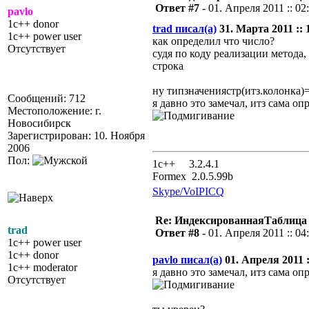
Ответ #7 -
01. Апреля 2011 :: 02
pavlo
1c++ donor
trad писал(а)
31. Марта 2011 :: 
1c++ power user
как определил что число?
Отсутствует
судя по коду реализации метода,
строка
ну типзначениястр(итз.колонка)
Сообщений: 712
я давно это замечал, итз сама о
Местоположение: г.
Новосибирск
Зарегистрирован: 10. Ноября
2006
Пол:
1с++ 3.2.4.1
Formex 2.0.5.99b
Skype/VoIP
ICQ
Re: ИндексированнаяТаблица 
trad
Ответ #8 -
01. Апреля 2011 :: 04
1c++ power user
1c++ donor
pavlo писал(а)
01. Апреля 2011 :
1c++ moderator
я давно это замечал, итз сама о
Отсутствует