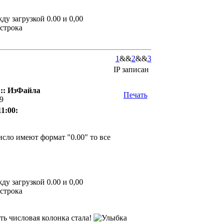
ду загрузкой 0.00 и 0,00
 строка
1
&&
2
&&
3
IP записан
:: ИзФайла
Печать
09
11:00:
число имеют формат "0.00" то все
ду загрузкой 0.00 и 0,00
 строка
сть числовая колонка стала!