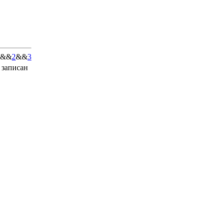
&&
2
&&
3
 записан