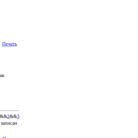
Печать
ак
&&
2
&&
3
 записан