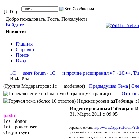
(UTC)
Добро пожаловать, Гость. Пожалуйста
Войдите
Новости:
Главная
Справка
Поиск
Вход
1С++ users forum
›
1С++ и прочие расширения v7
›
1С++, T
ИзФайла
(Группа Модераторов: 1c++ moderator)
‹
Предыдущая Тема
|
Сл
Страницы: 1
Отправ
ИндексированнаяТаблица :: И
ИндексированнаяТаблица :: 
31. Марта 2011 :: 09:05
pavlo
1c++ donor
1c++ power user
отрезано от сих
http://www.1cpp.ru/forum/Y
Отсутствует
просто наберется куча всего и потом сложне
кстати как бы сделать, что если чел именно