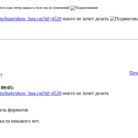
того как ентер нажал в поле после изменений
.ru/bugs/show_bug.cgi?id=4529
никто не хочет делать
Печ
17
 09:05:
.ru/bugs/show_bug.cgi?id=4529
никто не хочет делать
тель форматов
ысла никакого нет.