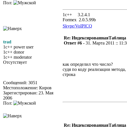
Пол:
1с++ 3.2.4.1
Formex 2.0.5.99b
Skype/VoIP
ICQ
Re: ИндексированнаяТаблица 
trad
Ответ #6 -
31. Марта 2011 :: 11:
1c++ power user
1c++ donor
1c++ moderator
Отсутствует
как определил что число?
судя по коду реализации метода,
строка
Сообщений: 3051
Местоположение: Киров
Зарегистрирован: 23. Мая
2006
Пол:
Re: ИндексированнаяТаблица 