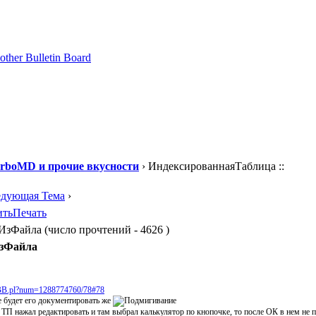
urboMD и прочие вкусности
› ИндексированнаяТаблица ::
едующая Тема
›
ить
Печать
зФайла (число прочтений - 4626 )
ИзФайла
aBB.pl?num=1288774760/78#78
е будет его документировать же
 в ТП нажал редактировать и там выбрал калькулятор по кнопочке, то после ОК в нем не