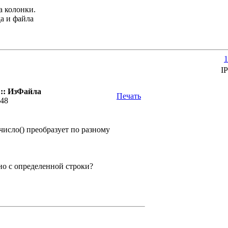
а колонки.
а и файла
1
IP
:: ИзФайла
Печать
:48
 число() преобразует по разному
 но с определенной строки?