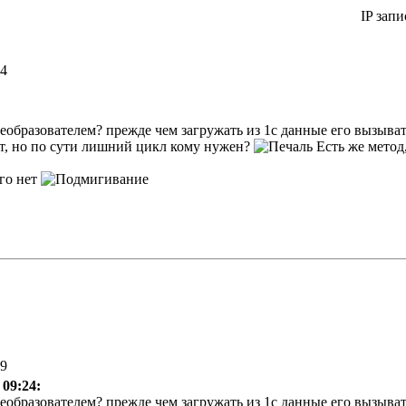
IP запи
24
реобразователем? прежде чем загружать из 1с данные его вызыват
т, но по сути лишний цикл кому нужен?
Есть же метод,
ого нет
39
 09:24:
реобразователем? прежде чем загружать из 1с данные его вызыват