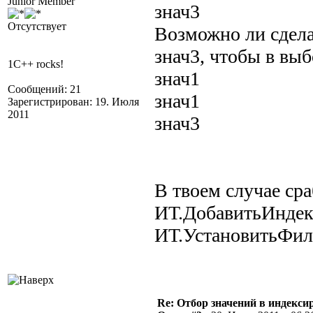
Junior Member
знач3
Отсутствует
Возможно ли сделат
знач3, чтобы в вы
1C++ rocks!
знач1
Сообщений: 21
знач1
Зарегистрирован: 19. Июля
2011
знач3
В твоем случае сра
ИТ.ДобавитьИндекс
ИТ.УстановитьФильт
Re: Отбор значений в индекси