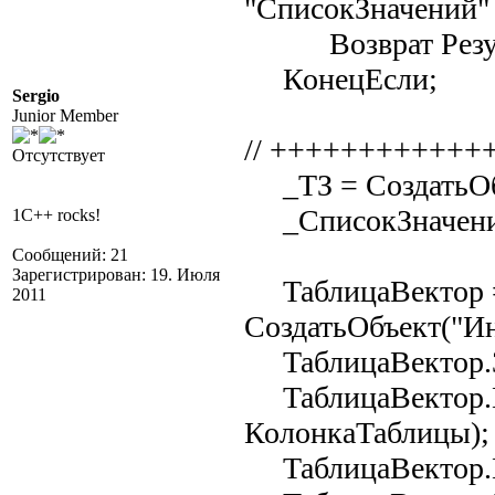
"СписокЗначений"
Возврат Резуль
КонецЕсли;
Sergio
Junior Member
// +++++++++++++
Отсутствует
_ТЗ = СоздатьОбъ
_СписокЗначений
1C++ rocks!
Сообщений: 21
Зарегистрирован: 19. Июля
ТаблицаВектор 
2011
СоздатьОбъект("Ин
ТаблицаВектор.За
ТаблицаВектор.П
КолонкаТаблицы);
ТаблицаВектор.Н