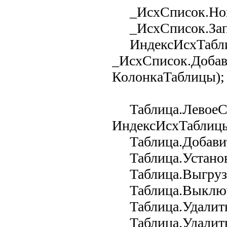
_ИсхСписок.Нова
_ИсхСписок.Запол
ИндексИсхТабл
_ИсхСписок.Добав
КолонкаТаблицы);
Таблица.ЛевоеСо
ИндексИсхТаблицы
Таблица.Добавить
Таблица.Установи
Таблица.Выгрузит
Таблица.Выключи
Таблица.Удалить
Таблица.Удалить