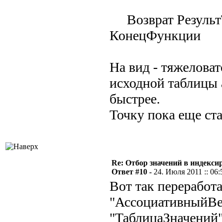
Возврат Результ
КонецФункции
На вид - тяжеловат
исходной таблицы 
быстрее.
Точку пока еще ста
Re: Отбор значений в индекси
Ответ #10 -
24. Июля 2011 :: 06:
Вот так переработ
"АссоциативныйВек
"ТаблицаЗначений"