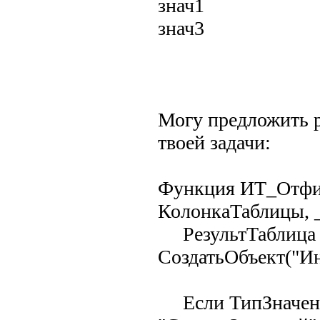
знач1
знач3
Могу предложить р
твоей задачи:
Функция ИТ_Отфил
КолонкаТаблицы, 
РезультТаблица
СоздатьОбъект("Ин
Если ТипЗначени