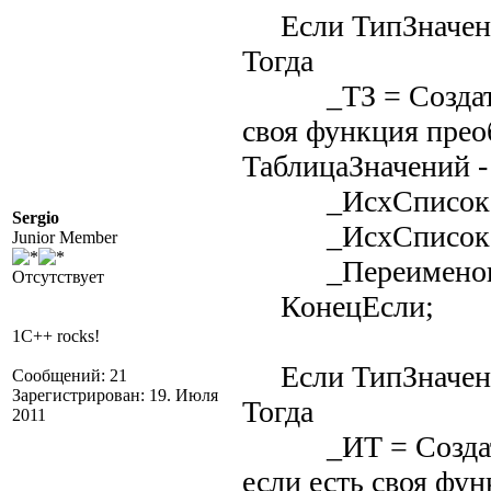
Если ТипЗначени
Тогда
_ТЗ = СоздатьОбъ
своя функция пре
ТаблицаЗначений -
_ИсхСписок.Вы
Sergio
_ИсхСписок =
Junior Member
_Переименоват
Отсутствует
КонецЕсли;
1C++ rocks!
Если ТипЗначени
Сообщений: 21
Зарегистрирован: 19. Июля
Тогда
2011
_ИТ = СоздатьОб
если есть своя фу