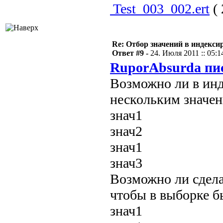
Test_003_002.ert
( 
Re: Отбор значений в индекси
Ответ #9 -
24. Июля 2011 :: 05:1
RuporAbsurda пис
Возможно ли в инд
нескольким значен
знач1
знач2
знач1
знач3
Возможно ли сделат
чтобы в выборке б
знач1