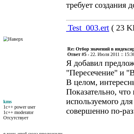
требует создания 
Test_003.ert
( 23 K
Re: Отбор значений в индекси
Ответ #5 -
22. Июля 2011 :: 15:3
Я добавил предло
"Пересечение" и "
В целом, интересн
Показательно, что 
используемого дл
kms
1c++ power user
совершенно по-раз
1c++ moderator
Отсутствует
я хочу, чтоб сюда проложили