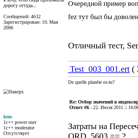
Очередной пример воп
дорогу оттуда...
fez тут был бы доволе
Сообщений: 4632
Зарегистрирован: 19. Мая
2006
Отличный тест, Ser
Test_003_001.ert
( 
De quelle planète es-tu?
Re: Отбор значений в индекси
Ответ #6 -
22. Июля 2011 :: 16:0
kms
1c++ power user
Затраты на Пересе
1c++ moderator
Отсутствует
ORD_5603 == ?