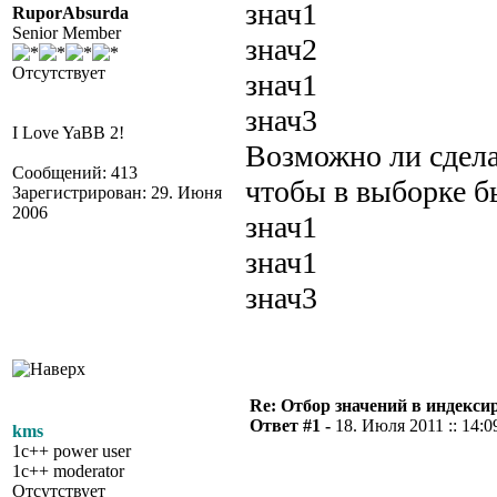
знач1
RuporAbsurda
Senior Member
знач2
Отсутствует
знач1
знач3
I Love YaBB 2!
Возможно ли сделат
Сообщений: 413
чтобы в выборке б
Зарегистрирован: 29. Июня
2006
знач1
знач1
знач3
Re: Отбор значений в индекси
Ответ #1 -
18. Июля 2011 :: 14:0
kms
1c++ power user
1c++ moderator
Отсутствует