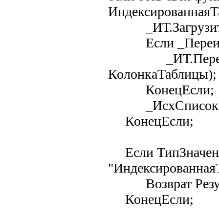
ИндексированнаяТа
_ИТ.Загрузить
Если _Переимен
_ИТ.Переимен
КолонкаТаблицы);
КонецЕсли;
_ИсхСписок =
КонецЕсли;
Если ТипЗначени
"ИндексированнаяТ
Возврат Резуль
КонецЕсли;