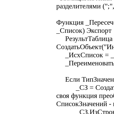
разделителями (";",
Функция _Пересеч
_Список) Экспорт
РезультТаблица
СоздатьОбъект("Ин
_ИсхСписок = _
_ПереименоватьК
Если ТипЗначения
_СЗ = СоздатьОбъ
своя функция пре
СписокЗначений - 
_СЗ.ИзСтрокиСР