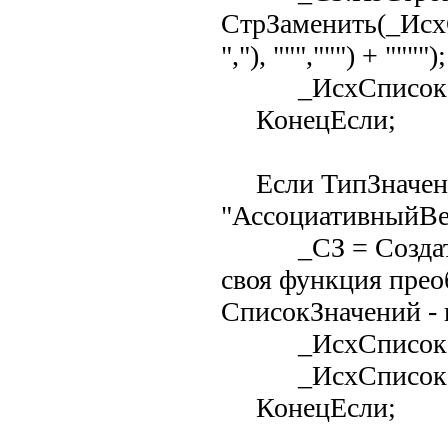
СтрЗаменить(_ИсхСп
","), """,""") + """");
_ИсхСписок =
КонецЕсли;
Если ТипЗначени
"АссоциативныйВе
_СЗ = СоздатьОбъ
своя функция пре
СписокЗначений - 
_ИсхСписок.Вы
_ИсхСписок =
КонецЕсли;