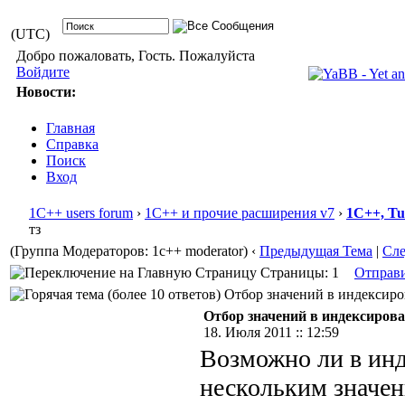
(UTC)
Добро пожаловать, Гость. Пожалуйста
Войдите
Новости:
Главная
Справка
Поиск
Вход
1С++ users forum
›
1С++ и прочие расширения v7
›
1С++, T
тз
(Группа Модераторов: 1c++ moderator)
‹
Предыдущая Тема
|
Сл
Страницы: 1
Отправ
Отбор значений в индексиров
Отбор значений в индексирова
18. Июля 2011 :: 12:59
Возможно ли в инд
нескольким значен