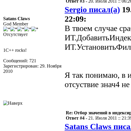
Ответ #3 -
20. Июля 2011 :: 06:2
Sergio писал(а)
19
22:09:
Satans Claws
God Member
В твоем случае сра
Отсутствует
ИТ.ДобавитьИндекс
ИТ.УстановитьФильт
1C++ rocks!
Сообщений: 721
Зарегистрирован: 29. Ноября
2010
Я так понимаю, в 
отсуствие знач4 не
Re: Отбор значений в индекси
Ответ #4 -
21. Июля 2011 :: 21:3
Satans Claws писа