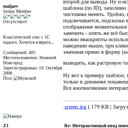
второй для вывода. Ну и 
maljaev
шаблона (по ID), заполняю
Senior Member
чистовике менять. Удобно,
подсвечивается, подсказки
Отсутствует
отображение моментальное 
заменить - опять же всё бы
Классический секс с 1С
можно яваскрипты использо
надоел. Хочется изврата...
наведении мыши, при клике
значения прямо в форму (н
Сообщений: 405
Местоположение: Нижний
выводить, как растровую т
Новгород
Зарегистрирован: 19. Октября
2006
Ну вот к примеру шаблон, т
Пол:
только в динамике покажешь
Все кнопки/иконки интерак
screen.jpg
( 179 KB | Загруз
Z1
Re: Интерактивный ввод ново