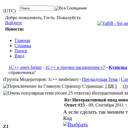
(UTC)
Добро пожаловать, Гость. Пожалуйста
Войдите
Новости:
Главная
Справка
Поиск
Вход
1С++ users forum
›
1С++ и прочие расширения v7
›
Курилка
справочника?
(Группа Модераторов: 1c++ moderator)
‹
Предыдущая Тема
|
Сл
Страницы:
1
[2]
3
От
Интерактивный вво
Re: Интерактивный ввод ново
Ответ #15 -
09. Сентября 2011 ::
А если сделать так меняем 
Код
Z1