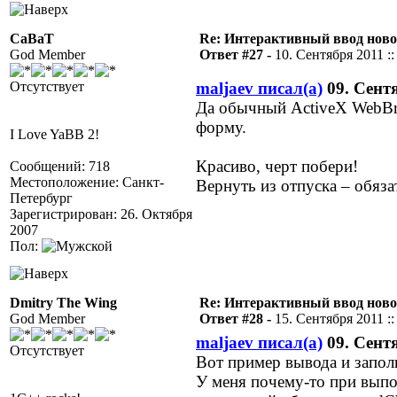
CaBaT
Re: Интерактивный ввод ново
God Member
Ответ #27 -
10. Сентября 2011 ::
Отсутствует
maljaev писал(а)
09. Сентя
Да обычный ActiveX WebBr
форму.
I Love YaBB 2!
Красиво, черт побери!
Сообщений: 718
Местоположение: Санкт-
Вернуть из отпуска – обяз
Петербург
Зарегистрирован: 26. Октября
2007
Пол:
Dmitry The Wing
Re: Интерактивный ввод ново
God Member
Ответ #28 -
15. Сентября 2011 ::
maljaev писал(а)
09. Сентя
Отсутствует
Вот пример вывода и запо
У меня почему-то при выпо