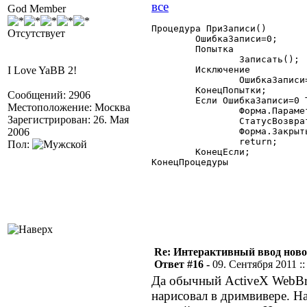
God Member
Процедура ПриЗаписи()

Отсутствует
	ОшибкаЗаписи=0;

	Попытка

		Записать();

I Love YaBB 2!
	Исключение

		ОшибкаЗаписи=1;

	КонецПопытки;

Сообщений: 2906
	Если ОшибкаЗаписи=0 Тогда

Местоположение: Москва
		Форма.Параметр=ТекущийЭлемент();

Зарегистрирован: 26. Мая
		СтатусВозврата(0);

2006
		Форма.Закрыть(0);

		return;

Пол:
	КонецЕсли;

КонецПроцедуры

Re: Интерактивный ввод ново
Ответ #16 -
09. Сентября 2011 ::
Да обычный ActiveX WebBr
нарисовал в дримвивере. На