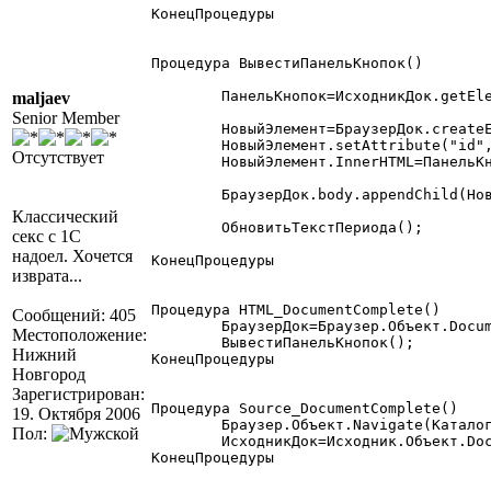
КонецПроцедуры

Процедура ВывестиПанельКнопок()

	ПанельКнопок=ИсходникДок.getElementById("tools");

maljaev
Senior Member
	НовыйЭлемент=БраузерДок.createElement("div");

	НовыйЭлемент.setAttribute("id","tools");

Отсутствует
	НовыйЭлемент.InnerHTML=ПанельКнопок.InnerHTML;

	БраузерДок.body.appendChild(НовыйЭлемент);

Классический
	ОбновитьТекстПериода();

секс с 1С
надоел. Хочется
КонецПроцедуры

изврата...
Процедура HTML_DocumentComplete()

Сообщений: 405
	БраузерДок=Браузер.Объект.Document;

Местоположение:
	ВывестиПанельКнопок();

Нижний
КонецПроцедуры

Новгород
Зарегистрирован:
Процедура Source_DocumentComplete()

19. Октября 2006
	Браузер.Объект.Navigate(КаталогФормы+"Оболочка.xhtml");

Пол:
	ИсходникДок=Исходник.Объект.Document;

КонецПроцедуры
