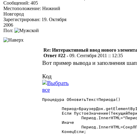
Сообщений: 405
Местоположение: Нижний
Новгород
Зарегистрирован: 19. Октября
2006
Пол:
Re: Интерактивный ввод нового элемент
Ответ #22 -
09. Сентября 2011 :: 12:35
Вот пример вывода и заполнения ша
Код
Процедура ОбновитьТекстПериода()

	Период=БраузерДок.getElementById("period_zp");

	Если ПустоеЗначение(ТекущийПериод)=1 Тогда

		Период.InnerHTML="Период не выбран";

	Иначе

		Период.InnerHTML=СокрЛП(ТекущийПериод.Наименование)+" ("+СокрЛП(ТекущийПериод.ДатаС)+" - "+СокрЛП(ТекущийПериод.ДатаПо)+")";

	КонецЕсли;
