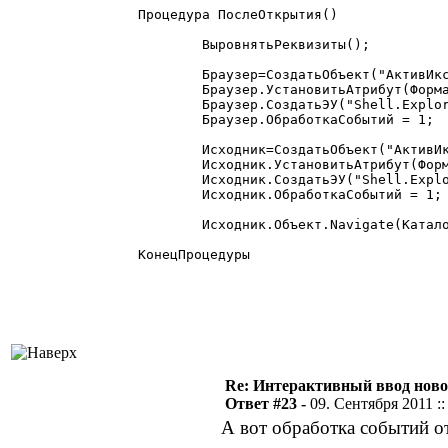
Процедура ПослеОткрытия()

	ВыровнятьРеквизиты();

	Браузер=СоздатьОбъект("АктивИкс");

	Браузер.УстановитьАтрибут(Форма,"HTML");

	Браузер.СоздатьЭУ("Shell.Explorer.2");

	Браузер.ОбработкаСобытий = 1;

	Исходник=СоздатьОбъект("АктивИкс");

	Исходник.УстановитьАтрибут(Форма,"Source");

	Исходник.СоздатьЭУ("Shell.Explorer.2");

	Исходник.ОбработкаСобытий = 1;

	Исходник.Объект.Navigate(КаталогФормы+"Шаблон оболочки.xhtml");

КонецПроцедуры

Re: Интерактивный ввод ново
Ответ #23 -
09. Сентября 2011 ::
А вот обработка событий о