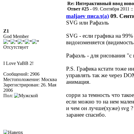
Re: Интерактивный ввод ново
Ответ #25 -
09. Сентября 2011 ::
maljaev писал(а)
09. Сентя
SVG или Рафаэль
Z1
SVG - если графика на 99% 
God Member
видоизменяется (видимость, 
Отсутствует
Рафаэль - для рисования "с
I Love YaBB 2!
P.S. Графика кстати тоже и
Сообщений: 2906
управлять так же через DO
Местоположение: Москва
анимация.
Зарегистрирован: 26. Мая
2006
сорри за темность что такое
Пол:
если можно то на нем мале
и чем он лучше(хуже) svg ?
заранее спасибо.