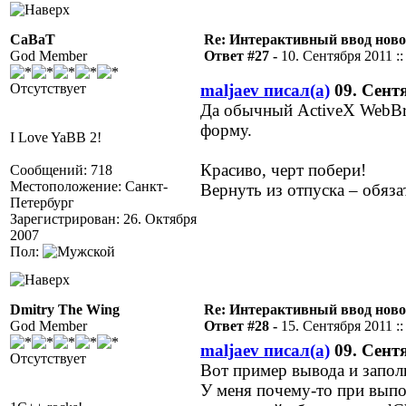
CaBaT
Re: Интерактивный ввод ново
God Member
Ответ #27 -
10. Сентября 2011 ::
Отсутствует
maljaev писал(а)
09. Сентя
Да обычный ActiveX WebBr
форму.
I Love YaBB 2!
Красиво, черт побери!
Сообщений: 718
Местоположение: Санкт-
Вернуть из отпуска – обяз
Петербург
Зарегистрирован: 26. Октября
2007
Пол:
Dmitry The Wing
Re: Интерактивный ввод ново
God Member
Ответ #28 -
15. Сентября 2011 ::
maljaev писал(а)
09. Сентя
Отсутствует
Вот пример вывода и запо
У меня почему-то при выпо