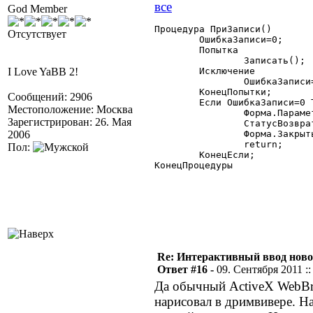
God Member
Процедура ПриЗаписи()

Отсутствует
	ОшибкаЗаписи=0;

	Попытка

		Записать();

I Love YaBB 2!
	Исключение

		ОшибкаЗаписи=1;

	КонецПопытки;

Сообщений: 2906
	Если ОшибкаЗаписи=0 Тогда

Местоположение: Москва
		Форма.Параметр=ТекущийЭлемент();

Зарегистрирован: 26. Мая
		СтатусВозврата(0);

2006
		Форма.Закрыть(0);

		return;

Пол:
	КонецЕсли;

КонецПроцедуры

Re: Интерактивный ввод ново
Ответ #16 -
09. Сентября 2011 ::
Да обычный ActiveX WebBr
нарисовал в дримвивере. На