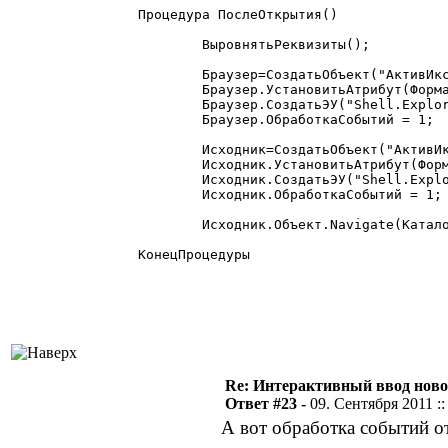
Процедура ПослеОткрытия()

	ВыровнятьРеквизиты();

	Браузер=СоздатьОбъект("АктивИкс");

	Браузер.УстановитьАтрибут(Форма,"HTML");

	Браузер.СоздатьЭУ("Shell.Explorer.2");

	Браузер.ОбработкаСобытий = 1;

	Исходник=СоздатьОбъект("АктивИкс");

	Исходник.УстановитьАтрибут(Форма,"Source");

	Исходник.СоздатьЭУ("Shell.Explorer.2");

	Исходник.ОбработкаСобытий = 1;

	Исходник.Объект.Navigate(КаталогФормы+"Шаблон оболочки.xhtml");

КонецПроцедуры

Re: Интерактивный ввод ново
Ответ #23 -
09. Сентября 2011 ::
А вот обработка событий о