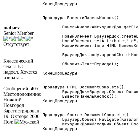
КонецПроцедуры

Процедура ВывестиПанельКнопок()

	ПанельКнопок=ИсходникДок.getElementById("tools");

maljaev
Senior Member
	НовыйЭлемент=БраузерДок.createElement("div");

	НовыйЭлемент.setAttribute("id","tools");

Отсутствует
	НовыйЭлемент.InnerHTML=ПанельКнопок.InnerHTML;

	БраузерДок.body.appendChild(НовыйЭлемент);

Классический
	ОбновитьТекстПериода();

секс с 1С
надоел. Хочется
КонецПроцедуры

изврата...
Процедура HTML_DocumentComplete()

Сообщений: 405
	БраузерДок=Браузер.Объект.Document;

Местоположение:
	ВывестиПанельКнопок();

Нижний
КонецПроцедуры

Новгород
Зарегистрирован:
Процедура Source_DocumentComplete()

19. Октября 2006
	Браузер.Объект.Navigate(КаталогФормы+"Оболочка.xhtml");

Пол:
	ИсходникДок=Исходник.Объект.Document;

КонецПроцедуры
