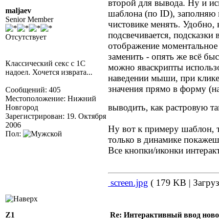
второй для вывода. Ну и 
maljaev
шаблона (по ID), заполняю
Senior Member
чистовике менять. Удобно,
подсвечивается, подсказки
Отсутствует
отображение моментальное 
заменить - опять же всё бы
Классический секс с 1С
можно яваскрипты использо
надоел. Хочется изврата...
наведении мыши, при клике
значения прямо в форму (н
Сообщений: 405
Местоположение: Нижний
выводить, как растровую т
Новгород
Зарегистрирован: 19. Октября
2006
Ну вот к примеру шаблон, т
Пол:
только в динамике покажешь
Все кнопки/иконки интерак
screen.jpg
( 179 KB | Загруз
Z1
Re: Интерактивный ввод ново