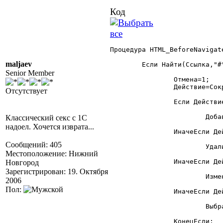
Код
Процедура HTML_BeforeNavigat
maljaev
	Если Найти(Ссылка,"#")>0 Тогда

Senior Member
		Отмена=1;

		Действие=СокрЛП(Сред(Ссылка,Найти(Ссылка,"#")+1));

Отсутствует
		Если Действие="добавить период" Тогда

			ДобавитьПериод();

Классический секс с 1С
надоел. Хочется изврата...
		ИначеЕсли Действие="удалить период" Тогда

Сообщений: 405
			УдалитьПериод();

Местоположение: Нижний
		ИначеЕсли Действие="изменить период" Тогда

Новгород
Зарегистрирован: 19. Октября
			ИзменитьПериод();

2006
Пол:
		ИначеЕсли Действие="выбрать период" Тогда

			ВыбратьПериод();

		КонецЕсли;
