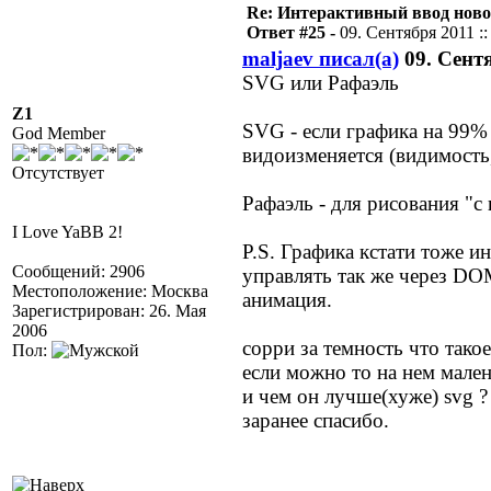
Re: Интерактивный ввод ново
Ответ #25 -
09. Сентября 2011 ::
maljaev писал(а)
09. Сентя
SVG или Рафаэль
Z1
SVG - если графика на 99% 
God Member
видоизменяется (видимость, 
Отсутствует
Рафаэль - для рисования "с
I Love YaBB 2!
P.S. Графика кстати тоже и
Сообщений: 2906
управлять так же через DO
Местоположение: Москва
анимация.
Зарегистрирован: 26. Мая
2006
сорри за темность что такое
Пол:
если можно то на нем мале
и чем он лучше(хуже) svg ?
заранее спасибо.