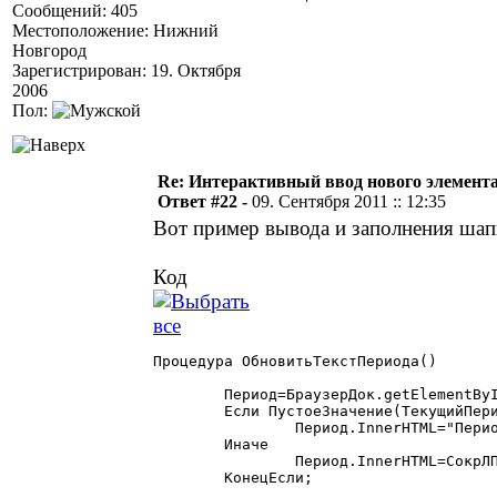
Сообщений: 405
Местоположение: Нижний
Новгород
Зарегистрирован: 19. Октября
2006
Пол:
Re: Интерактивный ввод нового элемент
Ответ #22 -
09. Сентября 2011 :: 12:35
Вот пример вывода и заполнения ша
Код
Процедура ОбновитьТекстПериода()

	Период=БраузерДок.getElementById("period_zp");

	Если ПустоеЗначение(ТекущийПериод)=1 Тогда

		Период.InnerHTML="Период не выбран";

	Иначе

		Период.InnerHTML=СокрЛП(ТекущийПериод.Наименование)+" ("+СокрЛП(ТекущийПериод.ДатаС)+" - "+СокрЛП(ТекущийПериод.ДатаПо)+")";

	КонецЕсли;
