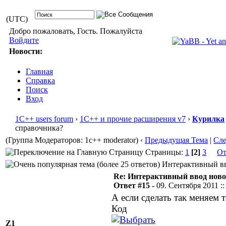
(UTC)
Добро пожаловать, Гость. Пожалуйста
Войдите
Новости:
Главная
Справка
Поиск
Вход
1С++ users forum
›
1С++ и прочие расширения v7
›
Курилка
справочника?
(Группа Модераторов: 1c++ moderator)
‹
Предыдущая Тема
|
Сл
Страницы:
1
[2]
3
От
Интерактивный вво
Re: Интерактивный ввод ново
Ответ #15 -
09. Сентября 2011 ::
А если сделать так меняем 
Код
Z1