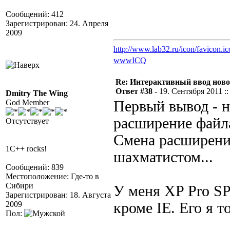
Сообщений: 412
Зарегистрирован: 24. Апреля
2009
http://www.lab32.ru/icon/favicon.ic
www
ICQ
Re: Интерактивный ввод ново
Ответ #38 -
19. Сентября 2011 ::
Dmitry The Wing
God Member
Первый вывод - н
расширение файла,
Отсутствует
Смена расширени
1C++ rocks!
шахматистом...
Сообщений: 839
Местоположение: Где-то в
Сибири
У меня XP Pro S
Зарегистрирован: 18. Августа
2009
кроме IE. Его я т
Пол: