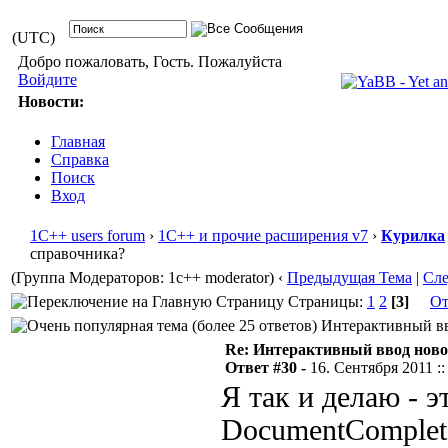
(UTC)
Добро пожаловать, Гость. Пожалуйста
Войдите
Новости:
Главная
Справка
Поиск
Вход
1С++ users forum
›
1С++ и прочие расширения v7
›
Курилка
справочника?
(Группа Модераторов: 1c++ moderator)
‹
Предыдущая Тема
|
Сл
Страницы:
1
2
[3]
От
Интерактивный вво
Re: Интерактивный ввод ново
Ответ #30 -
16. Сентября 2011 ::
Я так и делаю - 
DocumentComplet