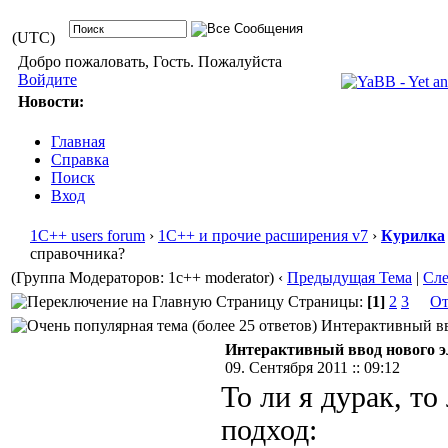
(UTC)
Добро пожаловать, Гость. Пожалуйста
Войдите
Новости:
Главная
Справка
Поиск
Вход
1С++ users forum
›
1С++ и прочие расширения v7
›
Курилка
справочника?
(Группа Модераторов: 1c++ moderator)
‹
Предыдущая Тема
|
Сл
Страницы:
[1]
2
3
От
Интерактивный вво
Интерактивный ввод нового э
09. Сентября 2011 :: 09:12
То ли я дурак, т
подход: