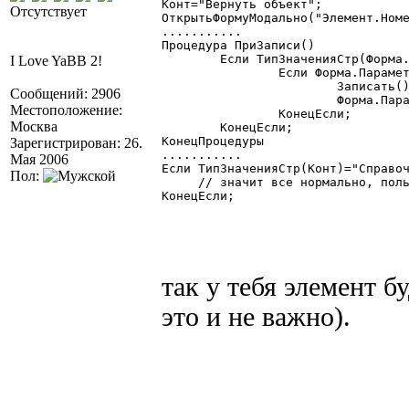
Конт="Вернуть объект";

Отсутствует
ОткрытьФормуМодально("Элемент.Номе
...........

Процедура ПриЗаписи()

	Если ТипЗначенияСтр(Форма.Параметр)="Строка" Тогда

I Love YaBB 2!
		Если Форма.Параметр="Вернуть объект" Тогда

			Записать();

Сообщений: 2906
			Форма.Параметр=ТекущийЭлемент();

Местоположение:
		КонецЕсли;

Москва
	КонецЕсли;

КонецПроцедуры

Зарегистрирован: 26.
...........

Мая 2006
Если ТипЗначенияСтр(Конт)="Справоч
Пол:
     // значит все нормально, поль
КонецЕсли;

так у тебя элемент б
это и не важно).