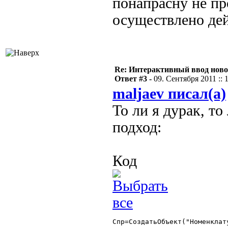
понапрасну не пр
осуществлено дей
Re: Интерактивный ввод ново
Ответ #3 -
09. Сентября 2011 :: 
maljaev писал(а)
То ли я дурак, т
подход:
Код
Спр=СоздатьОбъект("Номенклату