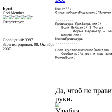
Eprst
Конт="";

ОткрытьФормуМодально("Элемент
God Member
.........

Отсутствует
Процедура ПриЗакрытии()

   Если Выбран()=1 Тогда

	 Форма.Параметр = ТекущийЭлемент();

   КонецЕсли;

КонецПроцедуры

Сообщений: 3397
...........

Зарегистрирован: 08. Октября
2007
Если ПустоеЗначение(Конт)=0 Т
   Сообщить("а вот и наш элем
КонецЕсли;

Да, чтоб не прави
руки.