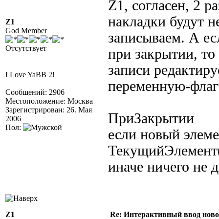
Z1, согласен, 2 
накладки будут 
Z1
God Member
записываем. А ес
Отсутствует
при закрытии, то
записи редактиру
I Love YaBB 2!
переменную-флаг
Сообщений: 2906
Местоположение: Москва
Зарегистрирован: 26. Мая
ПриЗакрытии
2006
Пол:
если новый элем
ТекущийЭлемент
иначе ничего не 
Z1
Re: Интерактивный ввод ново