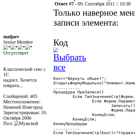
Ответ #7 -
09. Сентября 2011 :: 10:38
Только наверное мен
записи элемента:
maljaev
Код
Senior Member
Отсутствует
Классический секс с
1С
Конт="Вернуть объект";

надоел. Хочется
ОткрытьФормуМодально("Элемент.Номе
изврата...
...........

Процедура ПриЗаписи()

Сообщений: 405
	Если ТипЗначенияСтр(Форма.Параметр)="Строка" Тогда

		Если Форма.Параметр="Вернуть объект" Тогда

Местоположение:
			Записать();

Нижний Новгород
			Форма.Параметр=ТекущийЭлемент();

Зарегистрирован: 19.
		КонецЕсли;

Октября 2006
	КонецЕсли;

Пол:
КонецПроцедуры

...........

Если ТипЗначенияСтр(Конт)="Справоч