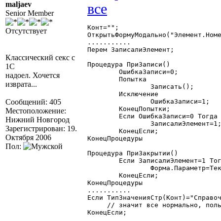
maljaev
Senior Member
Конт="";

Отсутствует
ОткрытьФормуМодально("Элемент.Номе
...........

Перем ЗаписалиЭлемент;

Классический секс с
Процедура ПриЗаписи()

1С
	ОшибкаЗаписи=0;

надоел. Хочется
	Попытка

изврата...
		Записать();

	Исключение

Сообщений: 405
		ОшибкаЗаписи=1;

	КонецПопытки;

Местоположение:
	Если ОшибкаЗаписи=0 Тогда

Нижний Новгород
		ЗаписалиЭлемент=1;

Зарегистрирован: 19.
	КонецЕсли;

Октября 2006
КонецПроцедуры

Пол:
Процедура ПриЗакрытии()

	Если ЗаписалиЭлемент=1 Тогда

		Форма.Параметр=ТекущийЭлемент();

	КонецЕсли;

КонецПроцедуры

...........

Если ТипЗначенияСтр(Конт)="Справоч
     // значит все нормально, поль
КонецЕсли; 
