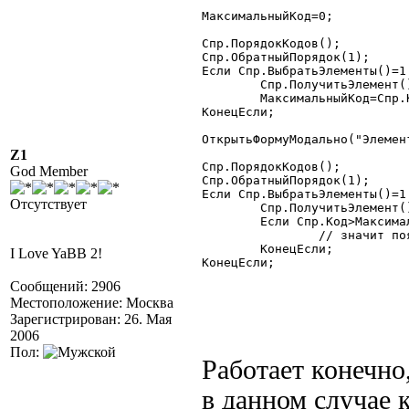
МаксимальныйКод=0;

Спр.ПорядокКодов();

Спр.ОбратныйПорядок(1);

Если Спр.ВыбратьЭлементы()=1 
	Спр.ПолучитьЭлемент();

	МаксимальныйКод=Спр.Код;

КонецЕсли;

ОткрытьФормуМодально("Элемент
Z1
Спр.ПорядокКодов();

God Member
Спр.ОбратныйПорядок(1);

Если Спр.ВыбратьЭлементы()=1 
Отсутствует
	Спр.ПолучитьЭлемент();

	Если Спр.Код>МаксимальныйКод Тогда

		// значит появился новый элемент

	КонецЕсли;

I Love YaBB 2!
КонецЕсли; 

Сообщений: 2906
Местоположение: Москва
Зарегистрирован: 26. Мая
2006
Пол:
Работает конечно
в данном случае 