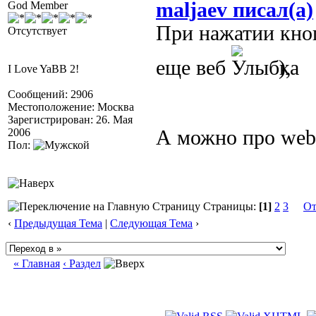
maljaev писал(а)
God Member
При нажатии кноп
Отсутствует
еще веб
),
I Love YaBB 2!
Сообщений: 2906
Местоположение: Москва
Зарегистрирован: 26. Мая
2006
А можно про web 
Пол:
Страницы:
[1]
2
3
От
‹
Предыдущая Тема
|
Следующая Тема
›
« Главная
‹ Раздел