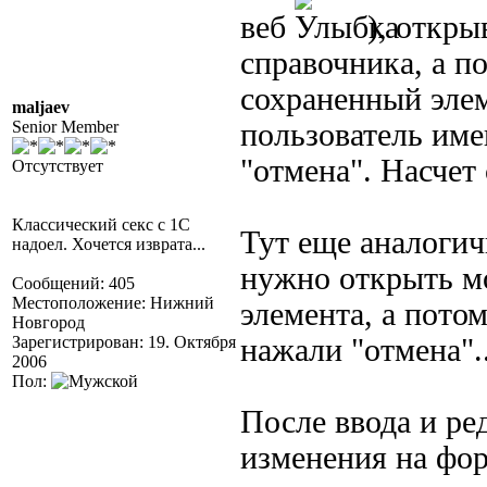
веб
), откр
справочника, а п
сохраненный элем
maljaev
Senior Member
пользователь име
"отмена". Насчет 
Отсутствует
Классический секс с 1С
Тут еще аналогич
надоел. Хочется изврата...
нужно открыть м
Сообщений: 405
Местоположение: Нижний
элемента, а пото
Новгород
Зарегистрирован: 19. Октября
нажали "отмена"..
2006
Пол:
После ввода и ре
изменения на фор