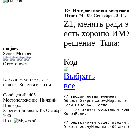
Re: Интерактивный ввод ново
Ответ #4 -
09. Сентября 2011 :: 
Z1, менять ради 
есть хорошо ИМХ
решение. Типа:
maljaev
Senior Member
Код
Отсутствует
Классический секс с 1С
надоел. Хочется изврата...
Сообщений: 405
// вводим новый элемент

Местоположение: Нижний
Объект=ОткрытьФормуМодально(
Новгород
Если Отмена=0 Тогда

     // значит сохранили новы
Зарегистрирован: 19. Октября
КонецЕсли;

2006
Пол:
// редактируем существующий э
ОткрытьФормуМодально(Объект,О