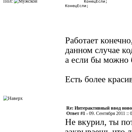
Пол:
	КонецЕсли;

КонецЕсли; 

Работает конечно
данном случае ко
а если бы можно б
Есть более краси
Re: Интерактивный ввод ново
Ответ #1 -
09. Сентября 2011 :: 
Не вкурил, ты по
закрываешь что л