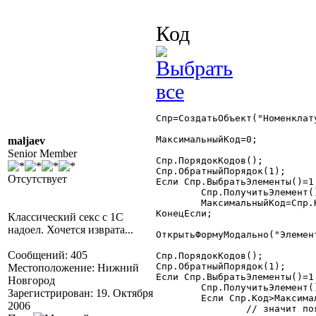
Код
Спр=СоздатьОбъект("Номенклату
МаксимальныйКод=0;

maljaev
Senior Member
Спр.ПорядокКодов();

Спр.ОбратныйПорядок(1);

Отсутствует
Если Спр.ВыбратьЭлементы()=1 
	Спр.ПолучитьЭлемент();

	МаксимальныйКод=Спр.Код;

КонецЕсли;

Классический секс с 1С
надоел. Хочется изврата...
ОткрытьФормуМодально("Элемент
Сообщений: 405
Спр.ПорядокКодов();

Спр.ОбратныйПорядок(1);

Местоположение: Нижний
Если Спр.ВыбратьЭлементы()=1 
Новгород
	Спр.ПолучитьЭлемент();

Зарегистрирован: 19. Октября
	Если Спр.Код>МаксимальныйКод Тогда

2006
		// значит появился новый элемент
