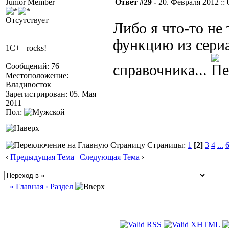
Junior Member
Ответ #29 -
20. Февраля 2012 :: 
Отсутствует
Либо я что-то не
функцию из сери
1C++ rocks!
Сообщений: 76
справочника...
Местоположение:
Владивосток
Зарегистрирован: 05. Мая
2011
Пол:
Страницы:
1
[2]
3
4
...
‹
Предыдущая Тема
|
Следующая Тема
›
« Главная
‹ Раздел