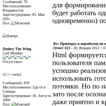
Сообщений: 76
для формирования
Местоположение:
Владивосток
будет работать о
Зарегистрирован: 05. Мая
2011
одновременно) п
Пол:
Re: Примеры и наработки по 
Ответ #23 -
30. Января 2012 :: 0
Dmitry The Wing
God Member
Html формируется 
пользователя памя
Отсутствует
успешно реализов
1C++ rocks!
использовать гот
Сообщений: 839
потомки. Но по н
Местоположение: Где-то в
Сибири
зато после осозн
Зарегистрирован: 18. Августа
2009
даже приятно и к
Пол: