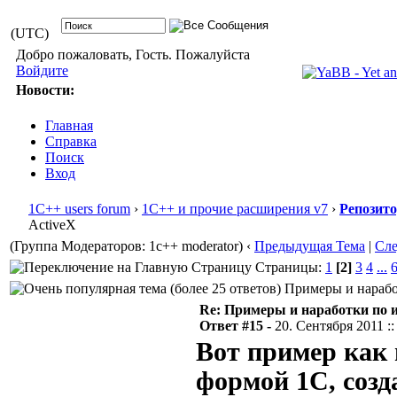
(UTC)
Добро пожаловать, Гость. Пожалуйста
Войдите
Новости:
Главная
Справка
Поиск
Вход
1С++ users forum
›
1С++ и прочие расширения v7
›
Репозит
ActiveX
(Группа Модераторов: 1c++ moderator)
‹
Предыдущая Тема
|
Сл
Страницы:
1
[2]
3
4
...
Примеры и наработ
Re: Примеры и наработки по 
Ответ #15 -
20. Сентября 2011 ::
Вот пример как
формой 1С, созд