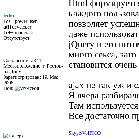
Html формируется 
каждого пользоват
trdm
1c++ power user
позволяет успешн
qt1l developer
даже использоват
1c++ moderator
Отсутствует
jQuery и его пот
много секса, зато
Сообщений: 2344
становится очень
Местоположение: г. Ростов-
на-Дону
Зарегистрирован: 19. Мая
2006
ajax не так уж и
Пол:
Я вчера разбирал
Там используется
Все достаточно п
Skype/VoIP
ICQ