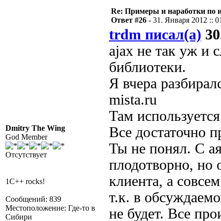
Re: Примеры и наработки по 
Ответ #26 -
31. Января 2012 :: 0
trdm писал(а)
30
ajax не так уж и 
библиотеки.
Я вчера разбирал
mista.ru
Там используется
Dmitry The Wing
Все достаточно п
God Member
Ты не понял. C а
Отсутствует
плодотворно, но 
клиента, а совсем
1C++ rocks!
т.к. в обсуждаемо
Сообщений: 839
Местоположение: Где-то в
не будет. Все пр
Сибири