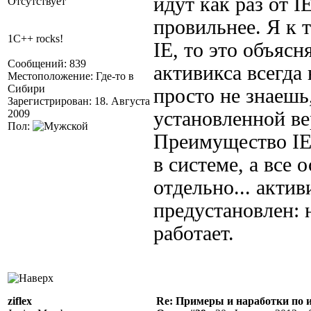
идут как раз от I
Отсутствует
провильнее. Я к т
1C++ rocks!
IE, то это объясн
Сообщений: 839
активикса всегда 
Местоположение: Где-то в
Сибири
просто не знаешь,
Зарегистрирован: 18. Августа
2009
установленной ве
Пол:
Преимущество IE 
в системе, а все
отдельно... акти
предустановлен: 
работает.
ziflex
Re: Примеры и наработки по 