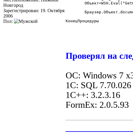
	Объект=WSH.Eval("GetObject("""+Система.Сериализовать(Контекст)+""")");

Новгород
Зарегистрирован: 19. Октября
	Браузер.Объект.document.parentWindow.initObject1C(Объект);

2006
Пол:
КонецПроцедуры 

Проверял на сле
ОС: Windows 7 x3
1С: SQL 7.70.026
1C++: 3.2.3.16
FormEx: 2.0.5.93
_______________