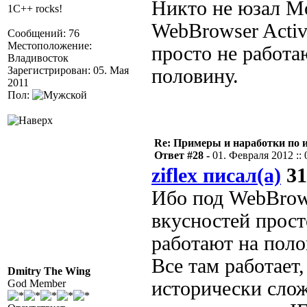
Никто не юзал Mo
1C++ rocks!
WebBrowser Activ
Сообщений: 76
Местоположение:
просто не работа
Владивосток
Зарегистрирован: 05. Мая
половину.
2011
Пол:
Re: Примеры и наработки по 
Ответ #28 -
01. Февраля 2012 :: 
ziflex писал(а)
31
Ибо под WebBrows
вкусностей прост
работают на поло
Все там работает,
Dmitry The Wing
God Member
исторически сло