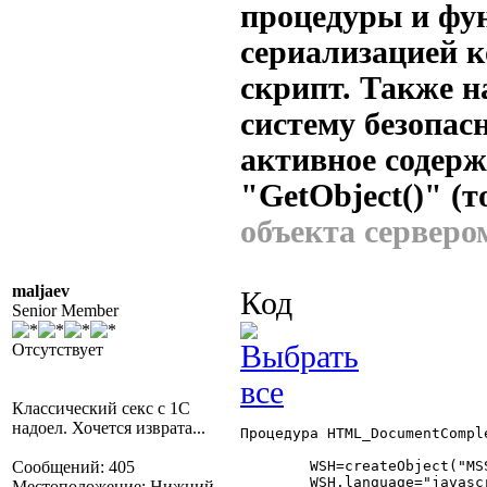
процедуры и фун
сериализацией к
скрипт. Также н
систему безопасн
активное содерж
"GetObject()" (т
объекта сервер
maljaev
Код
Senior Member
Отсутствует
Классический секс с 1С
надоел. Хочется изврата...
Процедура HTML_DocumentComple
Сообщений: 405
	WSH=createObject("MSScriptControl.ScriptControl");

	WSH.language="javascript";

Местоположение: Нижний