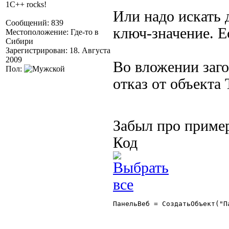
1C++ rocks!
Или надо искать 
Сообщений: 839
ключ-значение. Е
Местоположение: Где-то в
Сибири
Зарегистрирован: 18. Августа
2009
Во вложении заго
Пол:
отказ от объекта 
Забыл про приме
Код
ПанельВеб = СоздатьОбъект("П