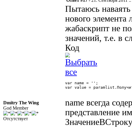
Ответ #17 -
21. Сентября 2011 ::
Пытаюсь наваять
нового элемента л
жабаскрипт не по
значений, т.е. в
Код
var name = '';

var value = paramlist.Получи
name всегда соде
Dmitry The Wing
God Member
представление им
Отсутствует
ЗначениеВСтроку 