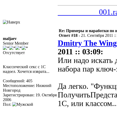
__________001.r
Re: Примеры и наработки по 
Ответ #18 -
21. Сентября 2011 ::
maljaev
Dmitry The Wing
Senior Member
2011 :: 03:09:
Отсутствует
Или надо искать 
Классический секс с 1С
набора пар ключ-
надоел. Хочется изврата...
Сообщений: 405
Да легко. "Функц
Местоположение: Нижний
Новгород
ПолучитьПредстав
Зарегистрирован: 19. Октября
2006
1С, или классом..
Пол: